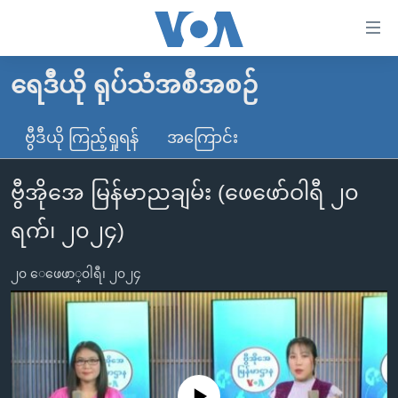
သုံး
ရ
လွယ်ကူ
ရေဒီယို ရုပ်သံအစီအစဉ်
မူလစာမျက်နှာ
စေ
မြန်မာ
ဗွီဒီယို ကြည့်ရှုရန်
အကြောင်း
သည့်
ကမ္ဘာ့သတင်းများ
Link
ဗွီအိုအေ မြန်မာညချမ်း (ဖေဖော်ဝါရီ ၂၀
ဗွီဒီယို
နိုင်ငံတကာ
များ
သတင်းလွတ်လပ်ခွင့်
အမေရိကန်
ရက်၊ ၂၀၂၄)
ပင်မ
ရပ်ဝန်းတခု လမ်းတခု အလွန်
တရုတ်
အကြောင်းအရာ
၂၀ ေဖေဖာ္၀ါရီ၊ ၂၀၂၄
သို့
အင်္ဂလိပ်စာလေ့လာမယ်
အစ္စရေး-ပါလက်စတိုင်း
ကျော်
အပတ်စဉ်ကဏ္ဍများ
အမေရိကန်သုံးအီဒီယံ
ကြည့်
ရေဒီယိုနှင့်ရုပ်သံ အချက်အလက်များ
မကြေးမုံရဲ့ အင်္ဂလိပ်စာ
ရေဒီယို
ရန်
ပင်မ
ရေဒီယို/တီဗွီအစီအစဉ်
ရုပ်ရှင်ထဲက အင်္ဂလိပ်စာ
တီဗွီ
No media source currently available