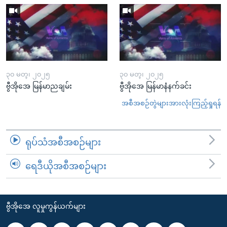
၃၀ မတ္၊ ၂၀၂၅
၃၀ မတ္၊ ၂၀၂၅
ဗွီအိုအေ မြန်မာညချမ်း
ဗွီအိုအေ မြန်မာနံနက်ခင်း
အစီအစဉ်တွဲများအားလုံးကြည့်ရှုရန်
ရုပ်သံအစီအစဉ်များ
ရေဒီယိုအစီအစဉ်များ
ဗွီအိုအေ လူမှုကွန်ယက်များ