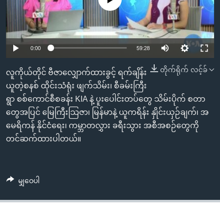
အ
သုတပဒေသာ အင်္ဂလိပ်စာ
ညွန်း
Learning English
စာမျက်နှာ
သို့
ဗွီအိုအေ လူမှုကွန်ယက်များ
0:00
59:28
ကျော်
ကြည့်
တိုက်ရိုက် လင့်ခ်
လူကိုယ်တိုင် ဗီဇာလျှောက်ထားခွင့် ရက်ချိန်း
ရန်
ယူတဲ့စနစ် ထိုင်းသံရုံး ဖျက်သိမ်း၊ စီခမ်းကြီး
ဘာသာစကားများ
ရှာဖွေ
ရွာ စစ်ကောင်စီစခန်း KIA နဲ့ ပူးပေါင်းတပ်တွေ သိမ်းပိုက် စတာ
ရန်
တွေအပြင် မြေကြီးသြဇာ၊ မြန်မာနဲ့ ယူကရိန်း နှိုင်းယှဉ်ချက်၊ အ
နေရာ
မေရိကန် နိုင်ငံရေး၊ ကမ္ဘာတလွှား ခရီးသွား အစီအစဉ်တွေကို
သို့
တင်ဆက်ထားပါတယ်။
ကျော်
ရန်
မျှဝေပါ