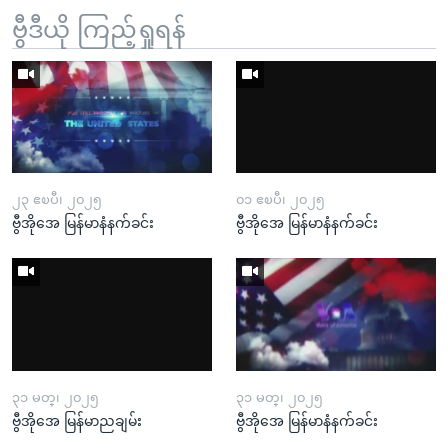
ဗွီဒီယို ကြည့်ရှုရန်
၂၃ ဧၿပီ၊ ၂၀၂၅
၀၁ ဧၿပီ၊ ၂၀၂၅
ဗွီအိုအေ မြန်မာနံနက်ခင်း
ဗွီအိုအေ မြန်မာနံနက်ခင်း
၃၁ မတ္၊ ၂၀၂၅
၃၁ မတ္၊ ၂၀၂၅
ဗွီအိုအေ မြန်မာညချမ်း
ဗွီအိုအေ မြန်မာနံနက်ခင်း