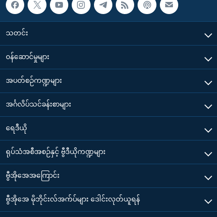
သတင်း
၀န်ဆောင်မှုများ
အပတ်စဉ်ကဏ္ဍများ
အင်္ဂလိပ်သင်ခန်းစာများ
ရေဒီယို
ရုပ်သံအစီအစဉ်နှင့် ဗွီဒီယိုကဏ္ဍများ
ဗွီအိုအေအကြောင်း
ဗွီအိုအေ မိုဘိုင်းလ်အက်ပ်များ ဒေါင်းလုတ်ယူရန်