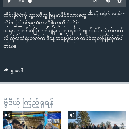
အ
0:00
5:10
သုတပဒေသာ အင်္ဂလိပ်စာ
ညွန်း
Learning English
တိုက်ရိုက် လင့်ခ်
ထိုင်းနိုင်ငံကို သွားလိုသူ မြန်မာနိုင်ငံသားတွေ
စာမျက်နှာ
ထိုင်းပြည်ဝင်ခွင့် ဗီဇာရရှိဖို့ လူကိုယ်တိုင်
သို့
ဗွီအိုအေ လူမှုကွန်ယက်များ
သံရုံးရှေ့တန်းစီပြီး ရက်ချိန်းယူတဲ့စနစ်ကို ဖျက်သိမ်းလိုက်တယ်
ကျော်
လို့ ထိုင်းသံရုံးဘက်က ဒီနေ့ညနေပိုင်းမှာ ထပ်မံထုတ်ပြန်လိုက်ပါ
ကြည့်
တယ်။
ရန်
ဘာသာစကားများ
ရှာဖွေ
ရန်
မျှဝေပါ
နေရာ
သို့
ကျော်
ရန်
ဗွီဒီယို ကြည့်ရှုရန်