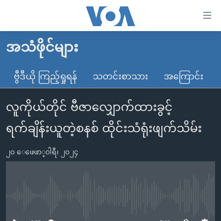
သုံး
ရ
လွယ်ကူ
အသံဖိုင်များ
မူလစာမျက်နှာ
စေ
မြန်မာ
ဗွီဒီယို ကြည့်ရှုရန်
သတင်းစာသား
အကြောင်း
သည့်
ကမ္ဘာ့သတင်းများ
Link
လူကိုယ်တိုင် ဗီဇာလျှောက်ထားခွင့်
ဗွီဒီယို
နိုင်ငံတကာ
များ
သတင်းလွတ်လပ်ခွင့်
အမေရိကန်
ရက်ချိန်းယူတဲ့စနစ် ထိုင်းသံရုံးဖျက်သိမ်း
ပင်မ
ရပ်ဝန်းတခု လမ်းတခု အလွန်
တရုတ်
အကြောင်းအရာ
၂၀ ေဖေဖာ္၀ါရီ၊ ၂၀၂၄
သို့
အင်္ဂလိပ်စာလေ့လာမယ်
အစ္စရေး-ပါလက်စတိုင်း
ကျော်
အပတ်စဉ်ကဏ္ဍများ
အမေရိကန်သုံးအီဒီယံ
ကြည့်
ရေဒီယိုနှင့်ရုပ်သံ အချက်အလက်များ
မကြေးမုံရဲ့ အင်္ဂလိပ်စာ
ရေဒီယို
ရန်
No media source currently available
ပင်မ
ရေဒီယို/တီဗွီအစီအစဉ်
ရုပ်ရှင်ထဲက အင်္ဂလိပ်စာ
တီဗွီ