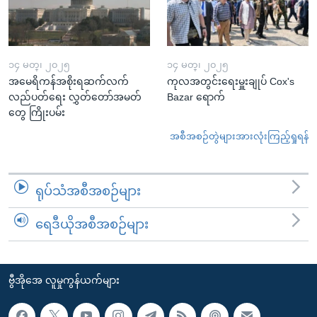
၁၄ မတ္၊ ၂၀၂၅
၁၄ မတ္၊ ၂၀၂၅
အမေရိကန်အစိုးရဆက်လက်
ကုလအတွင်းရေးမှူးချုပ် Cox's
လည်ပတ်ရေး လွှတ်တော်အမတ်
Bazar ရောက်
တွေ ကြိုးပမ်း
အစီအစဉ်တွဲများအားလုံးကြည့်ရှုရန်
ရုပ်သံအစီအစဉ်များ
ရေဒီယိုအစီအစဉ်များ
ဗွီအိုအေ လူမှုကွန်ယက်များ