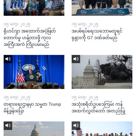
၁၅ မတ္၊ ၂၀၂၅
၁၅ မတ္၊ ၂၀၂၅
ရိုဟင်ဂျာ အထောက်အပံ့ဖြတ်
အပစ်ရပ်ရေးသဘောမတူရင်
တောက်မှု ဟန့်တားဖို့ ကုလ
ရုရှားကို G7 ဒဏ်ခတ်မည်
အကြီးအကဲ ကြိုးပမ်းမည်
၁၅ မတ္၊ ၂၀၂၅
၁၅ မတ္၊ ၂၀၂၅
တရားရေးဌာနမှာ သမ္မတ Trump
အသုံးစရိတ်ဥပဒေကြမ်း ကန်
မိန့်ခွန်းပြော
အထက်လွှတ်တော် အတည်ပြု