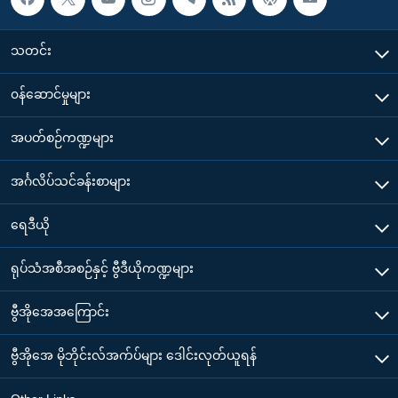
သတင်း
၀န်ဆောင်မှုများ
အပတ်စဉ်ကဏ္ဍများ
အင်္ဂလိပ်သင်ခန်းစာများ
ရေဒီယို
ရုပ်သံအစီအစဉ်နှင့် ဗွီဒီယိုကဏ္ဍများ
ဗွီအိုအေအကြောင်း
ဗွီအိုအေ မိုဘိုင်းလ်အက်ပ်များ ဒေါင်းလုတ်ယူရန်