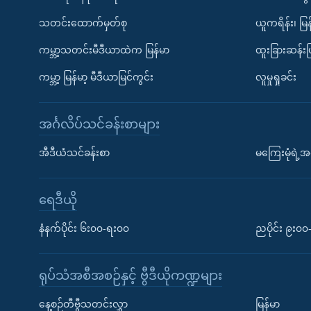
သတင်းထောက်မှတ်စု
ယူကရိန်း၊ မြန
ကမ္ဘာ့သတင်းမီဒီယာထဲက မြန်မာ
ထူးခြားဆန်း
ကမ္ဘာ့ မြန်မာ့ မီဒီယာမြင်ကွင်း
လူမှုရှုခင်း
အင်္ဂလိပ်သင်ခန်းစာများ
အီဒီယံသင်ခန်းစာ
မကြေးမုံရဲ့အင
ရေဒီယို
နံနက်ပိုင်း ၆း၀၀-ရး၀၀
ညပိုင်း ၉း၀
ရုပ်သံအစီအစဉ်နှင့် ဗွီဒီယိုကဏ္ဍများ
နေ့စဉ်တီဗွီသတင်းလွှာ
မြန်မာ