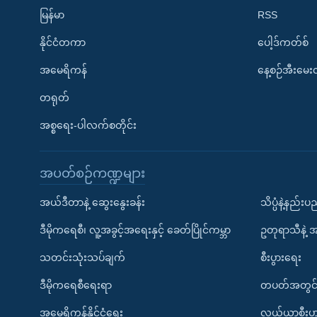
မြန်မာ
RSS
နိုင်ငံတကာ
ပေါ့ဒ်ကတ်စ်
အမေရိကန်
နေ့စဉ်အီးမေ
တရုတ်
အစ္စရေး-ပါလက်စတိုင်း
အပတ်စဉ်ကဏ္ဍများ
အယ်ဒီတာနဲ့ ဆွေးနွေးခန်း
သိပ္ပံနဲ့နည်း
ဒီမိုကရေစီ၊ လူ့အခွင့်အရေးနှင့် ခေတ်ပြိုင်ကမ္ဘာ
ဥတုရာသီနဲ့ 
သတင်းသုံးသပ်ချက်
စီးပွားရေး
ဒီမိုကရေစီရေးရာ
တပတ်အတွင်
အမေရိကန်နိုင်ငံရေး
လယ်ယာစီးပွ