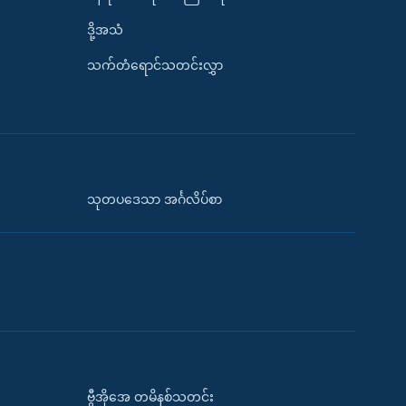
ဒို့အသံ
သက်တံရောင်သတင်းလွှာ
သုတပဒေသာ အင်္ဂလိပ်စာ
ဗွီအိုအေ တမိနစ်သတင်း