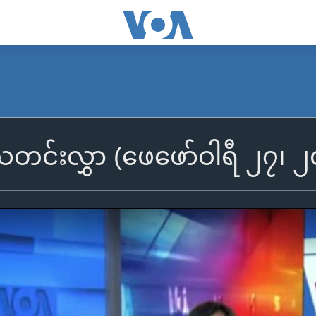
ီသတင်းလွှာ (ဖေဖော်ဝါရီ ၂၇၊ 