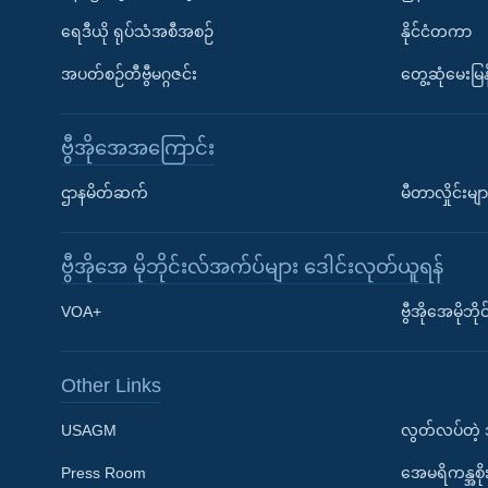
ရေဒီယို ရုပ်သံအစီအစဉ်
နိုင်ငံတကာ
အပတ်စဉ်တီဗွီမဂ္ဂဇင်း
တွေ့ဆုံမေးမြန
ဗွီအိုအေအကြောင်း
ဌာနမိတ်ဆက်
မီတာလှိုင်းမျာ
ဗွီအိုအေ မိုဘိုင်းလ်အက်ပ်များ ဒေါင်းလုတ်ယူရန်
Learning English
VOA+
ဗွီအိုအေမိုဘ
ဗွီအိုအေ လူမှုကွန်ယက်များ
Other Links
USAGM
လွတ်လပ်တဲ့
Press Room
အေမရိကန္အစိ
ဘာသာစကားများ