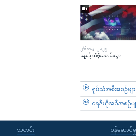
၂၆ မတ္၊ ၂၀၂၅
နေ့စဉ် တီဗွီသတင်းလွှာ
ရုပ်သံအစီအစဉ်မျာ
ရေဒီယိုအစီအစဉ်မျ
သတင်း
၀န်ဆောင်မှ