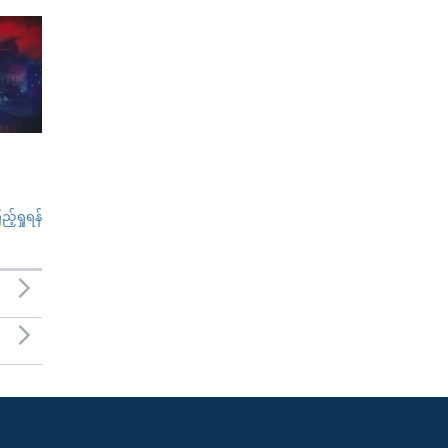
်ရှုရန်