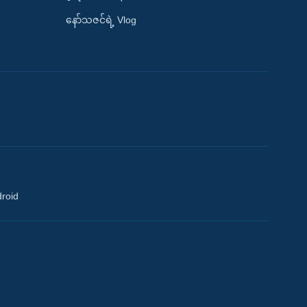
နော်သဇင်ရဲ့ Vlog
droid