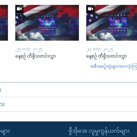
၂၅ မတ္၊ ၂၀၂၅
၂၄ မတ္၊ ၂၀၂၅
နေ့စဉ် တီဗွီသတင်းလွှာ
နေ့စဉ် တီဗွီသတင်းလွှာ
အစီအစဉ်တွဲများအားလုံးကြည့
း
ား
ုများ
ဗွီအိုအေ လူမှုကွန်ယက်များ