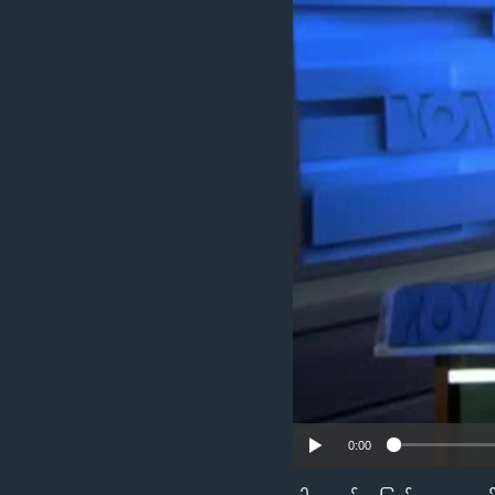
သုတပဒေသာ အင်္ဂလိပ်စာ
အ
ညွန်း
စာမျက်နှာ
သို့
ကျော်
ကြည့်
ရန်
ရှာဖွေ
ရန်
နေရာ
သို့
ကျော်
ရန်
0:00