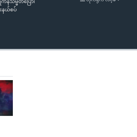
ရိကန်သမ္မတပြော၊
EMBED
င်းနယ်စပ်