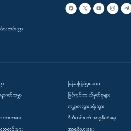
းလ်သတင်းလွှာ
ပညာ
မြန်မာပြည်မှပေးစာ
အနာဂတ်ကမ္ဘာ
မြင်ကွင်းကျယ်မှတ်စုများ
ကမ္ဘာတလွှားခရီးသွား
း အားကစား
ဒီသီတင်းပတ် အာရှနိုင်ငံရေး
ားသတင်းများ
အာရှစီးပွားရေး