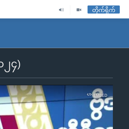
တိုက်ရိုက်
၂၀၂၄)
EMBED