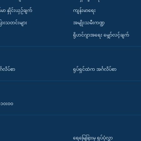
်မာ နှိုင်းယှဉ်ချက်
ကျန်းမာရေး
ပြားသတင်းများ
အမျိုးသမီးကဏ္ဍ
ရိုဟင်ဂျာအရေး မျှော်လင့်ချက်
်္ဂလိပ်စာ
ရုပ်ရှင်ထဲက အင်္ဂလိပ်စာ
၀-၁၀း၀၀
ရေမြေခြားမှ ရုပ်ပုံလွှာ