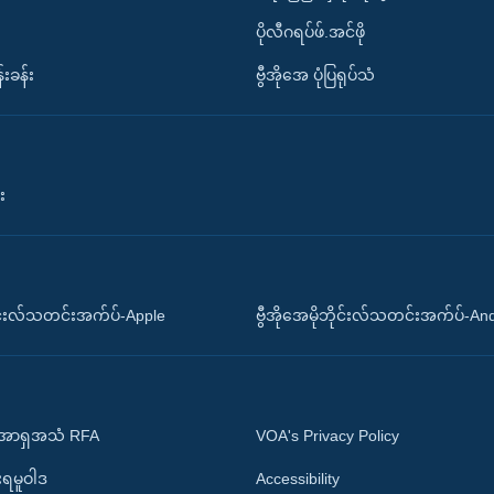
ပိုလီဂရပ်ဖ်.အင်ဖို
်းခန်း
ဗွီအိုအေ ပုံပြရုပ်သံ
း
ိုင်းလ်သတင်းအက်ပ်-Apple
ဗွီအိုအေမိုဘိုင်းလ်သတင်းအက်ပ်-An
 အာရှအသံ RFA
VOA's Privacy Policy
ုးရမူဝါဒ
Accessibility