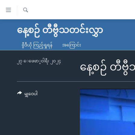
သုံး
ရ
ရှာဖွေ
လွယ်ကူ
မူလစာမျက်နှာ
နေ့စဉ် တီဗွီသတင်းလွှာ
ရ
စေ
မြန်မာ
လာ
ဗွီဒီယို ကြည့်ရှုရန်
အကြောင်း
သည့်
ဒ်
ကမ္ဘာ့သတင်းများ
Link
ဗွီဒီယို
နိုင်ငံတကာ
၂၇ ေဖေဖာ္၀ါရီ၊ ၂၀၂၄
နေ့စဉ် တီဗွ
များ
သတင်းလွတ်လပ်ခွင့်
အမေရိကန်
ပင်မ
ရပ်ဝန်းတခု လမ်းတခု အလွန်
တရုတ်
အကြောင်းအရာ
အင်္ဂလိပ်စာလေ့လာမယ်
အစ္စရေး-ပါလက်စတိုင်း
မျှဝေပါ
သို့
အပတ်စဉ်ကဏ္ဍများ
အမေရိကန်သုံးအီဒီယံ
ကျော်
ကြည့်
ရေဒီယိုနှင့်ရုပ်သံ အချက်အလက်များ
မကြေးမုံရဲ့ အင်္ဂလိပ်စာ
ရေဒီယို
ရန်
ရေဒီယို/တီဗွီအစီအစဉ်
ရုပ်ရှင်ထဲက အင်္ဂလိပ်စာ
တီဗွီ
ပင်မ