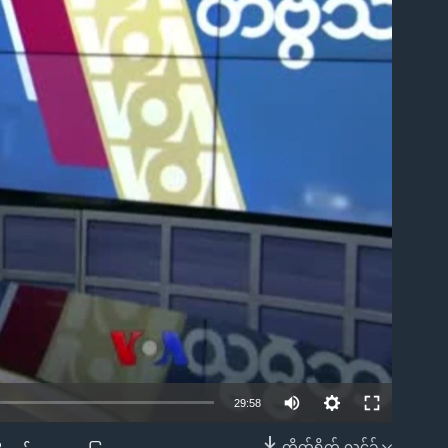
ble
29:58
တိုက်ရိုက် လင့်ခ်