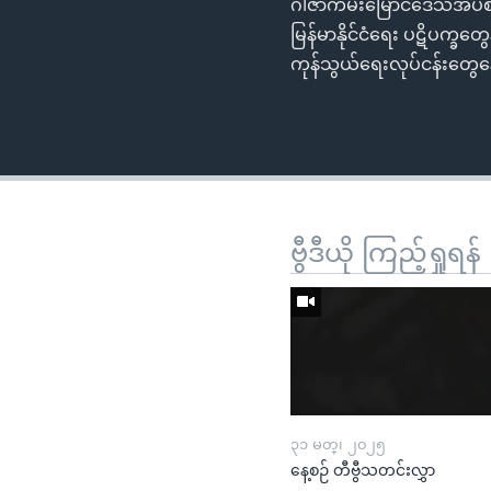
ဂါဇာကမ်းမြောင်ဒေသအပစ်အ
မြန်မာနိုင်ငံရေး ပဋိပက္ခတွေ
ကုန်သွယ်ရေးလုပ်ငန်းတွေနှေး
ဗွီဒီယို ကြည့်ရှုရန်
၃၁ မတ္၊ ၂၀၂၅
နေ့စဉ် တီဗွီသတင်းလွှာ