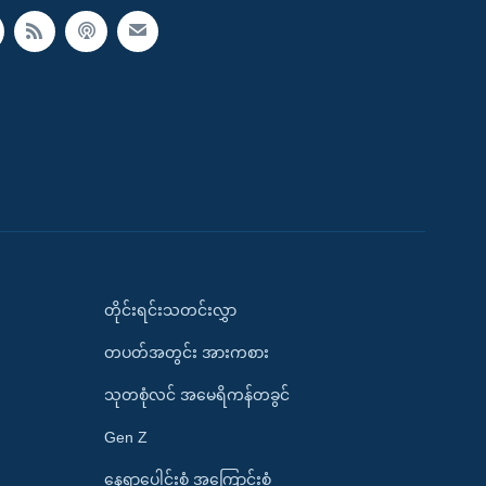
တိုင်းရင်းသတင်းလွှာ
တပတ်အတွင်း အားကစား
သုတစုံလင် အမေရိကန်တခွင်
Gen Z
နေရာပေါင်းစုံ အကြောင်းစုံ