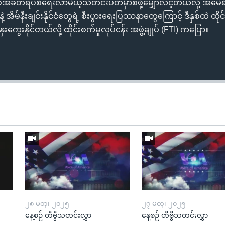
ခတ်ရပ်စဲရေးလာမယ့်သီတင်းပတ်မှာစဖို့မျှော်လင့်တယ်လို့ အမေ
နဲ့ အိမ်နီးချင်းနိုင်ငံတွေရဲ့ စီးပွားရေးပြဿနာတွေကြောင့် ဒီနှစ်ထဲ ထို
ကွေးနိုင်တယ်လို့ ထိုင်းစက်မှုလုပ်ငန်း အဖွဲ့ချုပ် (FTI) ကပြော။
၂၈ မတ္၊ ၂၀၂၅
၂၇ မတ္၊ ၂၀၂၅
နေ့စဉ် တီဗွီသတင်းလွှာ
နေ့စဉ် တီဗွီသတင်းလွှာ