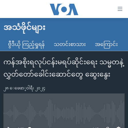
သုံး
ရ
လွယ်ကူ
အသံဖိုင်များ
မူလစာမျက်နှာ
စေ
မြန်မာ
ဗွီဒီယို ကြည့်ရှုရန်
သတင်းစာသား
အကြောင်း
သည့်
ကမ္ဘာ့သတင်းများ
Link
ကန်အစိုးရလုပ်ငန်းမရပ်ဆိုင်းရေး သမ္မတနဲ့
ဗွီဒီယို
နိုင်ငံတကာ
များ
သတင်းလွတ်လပ်ခွင့်
အမေရိကန်
လွှတ်တော်ခေါင်းဆောင်တွေ ဆွေးနွေး
ပင်မ
ရပ်ဝန်းတခု လမ်းတခု အလွန်
တရုတ်
အကြောင်းအရာ
၂၈ ေဖေဖာ္၀ါရီ၊ ၂၀၂၄
သို့
အင်္ဂလိပ်စာလေ့လာမယ်
အစ္စရေး-ပါလက်စတိုင်း
ကျော်
အပတ်စဉ်ကဏ္ဍများ
အမေရိကန်သုံးအီဒီယံ
ကြည့်
ရေဒီယိုနှင့်ရုပ်သံ အချက်အလက်များ
မကြေးမုံရဲ့ အင်္ဂလိပ်စာ
ရေဒီယို
ရန်
No media source currently available
ပင်မ
ရေဒီယို/တီဗွီအစီအစဉ်
ရုပ်ရှင်ထဲက အင်္ဂလိပ်စာ
တီဗွီ