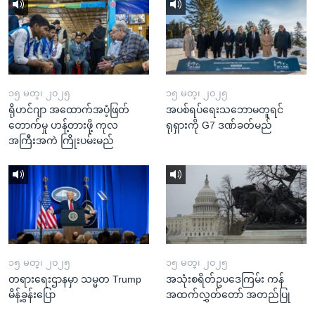
၁၅ မတ္၊ ၂၀၂၅
၁၅ မတ္၊ ၂၀၂၅
ရိုဟင်ဂျာ အထောက်အပံ့ဖြတ်
အပစ်ရပ်ရေးသဘောမတူရင်
တောက်မှု ဟန့်တားဖို့ ကုလ
ရုရှားကို G7 ဒဏ်ခတ်မည်
အကြီးအကဲ ကြိုးပမ်းမည်
၁၅ မတ္၊ ၂၀၂၅
၁၅ မတ္၊ ၂၀၂၅
တရားရေးဌာနမှာ သမ္မတ Trump
အသုံးစရိတ်ဥပဒေကြမ်း ကန်
မိန့်ခွန်းပြော
အထက်လွှတ်တော် အတည်ပြု