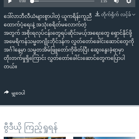
အ
0:00
1:15
သုတပဒေသာ အင်္ဂလိပ်စာ
ညွန်း
Learning English
တိုက်ရိုက် လင့်ခ်
ဒေါ်လာဘီလီယံများစွာပါတဲ့ ယူကရိန်းကူညီ
စာမျက်နှာ
ထောက်ပံ့ရေးနဲ့ အသုံးစရိတ်မလောက်တဲ့
သို့
ဗွီအိုအေ လူမှုကွန်ယက်များ
အတွက် အစိုးရလုပ်ငန်းတွေရပ်ဆိုင်းမယ့်အရေးတွေ ရှောင်နိုင်ဖို့
ကျော်
အမေရိကန်သမ္မတဂျိုးဘိုင်ဒန်က လွှတ်တော်ခေါင်းဆောင်တွေကို
ကြည့်
အင်္ဂါနေ့မှာ သမ္မတအိမ်ဖြူတော်ကိုဖိတ်ပြီး ဆွေးနွေးခဲ့ရာမှာ
ရန်
ဘာသာစကားများ
တိုးတက်မှုရှိကြောင်း လွှတ်တော်ခေါင်းဆောင်တွေကပြောပါ
ရှာဖွေ
တယ်။
ရန်
နေရာ
သို့
မျှဝေပါ
ကျော်
ရန်
ဗွီဒီယို ကြည့်ရှုရန်