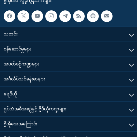
ဗွီအိုအေ လူမှုကွန်ယက်များ
သတင်း
၀န်ဆောင်မှုများ
အပတ်စဉ်ကဏ္ဍများ
အင်္ဂလိပ်သင်ခန်းစာများ
ရေဒီယို
ရုပ်သံအစီအစဉ်နှင့် ဗွီဒီယိုကဏ္ဍများ
ဗွီအိုအေအကြောင်း