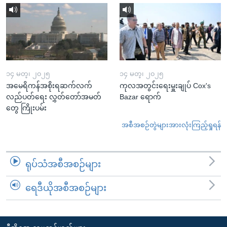
၁၄ မတ္၊ ၂၀၂၅
၁၄ မတ္၊ ၂၀၂၅
အမေရိကန်အစိုးရဆက်လက်
ကုလအတွင်းရေးမှူးချုပ် Cox's
လည်ပတ်ရေး လွှတ်တော်အမတ်
Bazar ရောက်
တွေ ကြိုးပမ်း
အစီအစဉ်တွဲများအားလုံးကြည့်ရှုရန်
ရုပ်သံအစီအစဉ်များ
ရေဒီယိုအစီအစဉ်များ