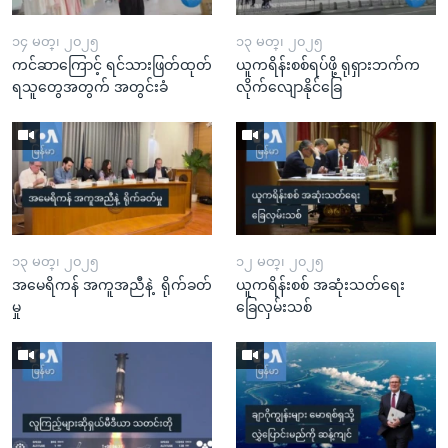
၁၄ မတ္၊ ၂၀၂၅
၁၃ မတ္၊ ၂၀၂၅
ကင်ဆာကြောင့် ရင်သားဖြတ်ထုတ်
ယူကရိန်းစစ်ရပ်ဖို့ ရုရှားဘက်က
ရသူတွေအတွက် အတွင်းခံ
လိုက်လျောနိုင်ခြေ
၁၃ မတ္၊ ၂၀၂၅
၁၂ မတ္၊ ၂၀၂၅
အမေရိကန် အကူအညီနဲ့ ရိုက်ခတ်
ယူကရိန်းစစ် အဆုံးသတ်ရေး
မှု
ခြေလှမ်းသစ်