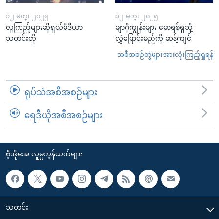
၁၂ မတ္၊ ၂၀၂၅
၁၂ မတ္၊ ၂၀၂၅
လူကြည့်များဆိုရှယ်မီဒီယာ
ချာဂိုကျွန်းများ မောရစ်ရှသို့
သတင်းတို
လွှဲပြောင်းမည်ကို ဆန့်ကျင်
အစီအစဉ်တွဲများအားလုံးကြည့်ရှုရန်
ရုပ်သံအစီအစဉ်များ
ရေဒီယိုအစီအစဉ်များ
ဗွီအိုအေ လူမှုကွန်ယက်များ
သတင်း