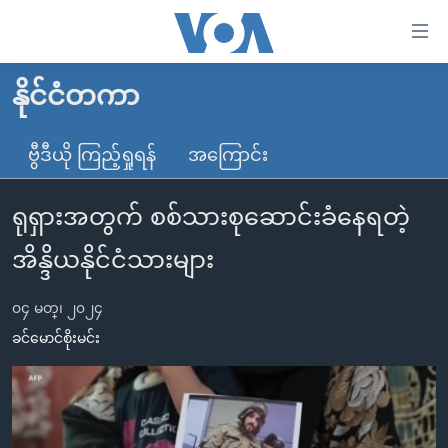
သုံး
ရ
လွယ်ကူ
နိုင်ငံတကာ
မူလစာမျက်နှာ
စေ
မြန်မာ
ဗွီဒီယို ကြည့်ရှုရန်
အကြောင်း
သည့်
ကမ္ဘာ့သတင်းများ
Link
ရုရှားအတွက် စစ်သားစုဆောင်းခံနေရတဲ့
ဗွီဒီယို
နိုင်ငံတကာ
များ
သတင်းလွတ်လပ်ခွင့်
အမေရိကန်
အိန္ဒိယနိုင်ငံသားများ
ပင်မ
ရပ်ဝန်းတခု လမ်းတခု အလွန်
တရုတ်
အကြောင်းအရာ
၀၄ မတ္၊ ၂၀၂၄
သို့
အင်္ဂလိပ်စာလေ့လာမယ်
အစ္စရေး-ပါလက်စတိုင်း
ခင်မောင်စိုးမင်း
ကျော်
အပတ်စဉ်ကဏ္ဍများ
အမေရိကန်သုံးအီဒီယံ
ကြည့်
ရေဒီယိုနှင့်ရုပ်သံ အချက်အလက်များ
မကြေးမုံရဲ့ အင်္ဂလိပ်စာ
ရေဒီယို
ရန်
ပင်မ
ရေဒီယို/တီဗွီအစီအစဉ်
ရုပ်ရှင်ထဲက အင်္ဂလိပ်စာ
တီဗွီ