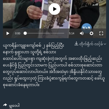
အ
သုတပဒေသာ အင်္ဂလိပ်စာ
ညွန်း
Learning English
No media source currently available
စာမျက်နှာ
သို့
ဗွီအိုအေ လူမှုကွန်ယက်များ
ကျော်
0:00
5:14
ကြည့်
ရန်
တိုက်ရိုက် လင့်ခ်
ဘာသာစကားများ
ယူကရိန်းကျူးကျော်စစ် ၂ နှစ်ပြည့်ပြီး
ရှာဖွေ
နောက် ရုရှားဟာ သူတို့ရဲ့ စစ်သား
ရန်
ထောင်ပေါင်းများစွာ ကျဆုံးခဲ့တဲ့အတွက် အစားထိုးဖြည့်ဆည်း
နေရာ
ပေးနိုင်ဖို့ ပြည်တွင်းသာမက ပြည်ပကပါ စစ်သားစုဆောင်းတာ
သို့
တွေလုပ်ဆောင်လာပါတယ်။ အဲဒီအထဲမှာ အိန္ဒိယနိုင်ငံသားတွေ
ကျော်
လည်း ရှုပ်ထွေးလှတဲ့ ကြားခံပွဲစားကွန်ရက်တွေကတဆင့် ခေါ်ယူ
ရန်
စုဆောင်းခံနေရတာပါ။
မျှဝေပါ