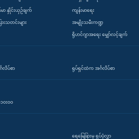
်မာ နှိုင်းယှဉ်ချက်
ကျန်းမာရေး
ပြားသတင်းများ
အမျိုးသမီးကဏ္ဍ
ရိုဟင်ဂျာအရေး မျှော်လင့်ချက်
်္ဂလိပ်စာ
ရုပ်ရှင်ထဲက အင်္ဂလိပ်စာ
၀-၁၀း၀၀
ရေမြေခြားမှ ရုပ်ပုံလွှာ