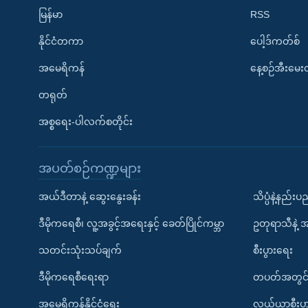
မြန်မာ
RSS
နိုင်ငံတကာ
ပေါ့ဒ်ကတ်စ်
အမေရိကန်
နေ့စဉ်အီးမေ
တရုတ်
အစ္စရေး-ပါလက်စတိုင်း
အပတ်စဉ်ကဏ္ဍများ
အယ်ဒီတာနဲ့ ဆွေးနွေးခန်း
သိပ္ပံနဲ့နည်း
ဒီမိုကရေစီ၊ လူ့အခွင့်အရေးနှင့် ခေတ်ပြိုင်ကမ္ဘာ
ဥတုရာသီနဲ့ 
သတင်းသုံးသပ်ချက်
စီးပွားရေး
ဒီမိုကရေစီရေးရာ
တပတ်အတွင်
အမေရိကန်နိုင်ငံရေး
လယ်ယာစီးပွ