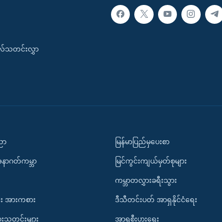
းလ်သတင်းလွှာ
ပညာ
မြန်မာပြည်မှပေးစာ
အနာဂတ်ကမ္ဘာ
မြင်ကွင်းကျယ်မှတ်စုများ
ကမ္ဘာတလွှားခရီးသွား
း အားကစား
ဒီသီတင်းပတ် အာရှနိုင်ငံရေး
ားသတင်းများ
အာရှစီးပွားရေး