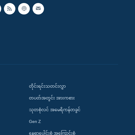
တိုင်းရင်းသတင်းလွှာ
တပတ်အတွင်း အားကစား
သုတစုံလင် အမေရိကန်တခွင်
Gen Z
နေရာပေါင်းစုံ အကြောင်းစုံ