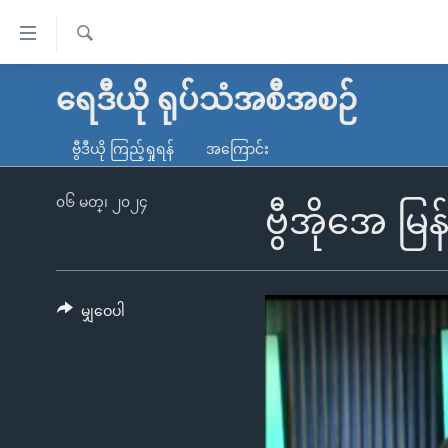
သုံး
ရ
ရှာဖွေ
လွယ်ကူ
မူလစာမျက်နှာ
ရေဒီယို ရုပ်သံအစီအစဉ်
ရ
စေ
မြန်မာ
လာ
ဗွီဒီယို ကြည့်ရှုရန်
အကြောင်း
သည့်
ဒ်
ကမ္ဘာ့သတင်းများ
Link
ဗွီဒီယို
နိုင်ငံတကာ
၀၆ မတ္၊ ၂၀၂၄
ဗွီအိုအေ မ
များ
သတင်းလွတ်လပ်ခွင့်
အမေရိကန်
ပင်မ
ရပ်ဝန်းတခု လမ်းတခု အလွန်
တရုတ်
အကြောင်းအရာ
အင်္ဂလိပ်စာလေ့လာမယ်
အစ္စရေး-ပါလက်စတိုင်း
မျှဝေပါ
သို့
အပတ်စဉ်ကဏ္ဍများ
အမေရိကန်သုံးအီဒီယံ
ကျော်
ကြည့်
ရေဒီယိုနှင့်ရုပ်သံ အချက်အလက်များ
မကြေးမုံရဲ့ အင်္ဂလိပ်စာ
ရေဒီယို
ရန်
ရေဒီယို/တီဗွီအစီအစဉ်
ရုပ်ရှင်ထဲက အင်္ဂလိပ်စာ
တီဗွီ
ပင်မ