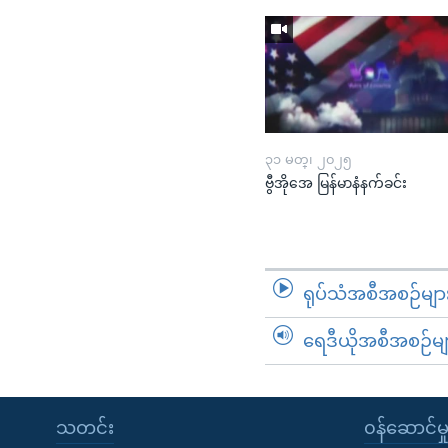
၃၁ မတ္၊ ၂၀၂၅
ဗွီအိုအေ မြန်မာနံနက်ခင်း
ရုပ်သံအစီအစဉ်မျာ
ရေဒီယိုအစီအစဉ်မျ
သတင်း
၀န်ဆောင်မှ