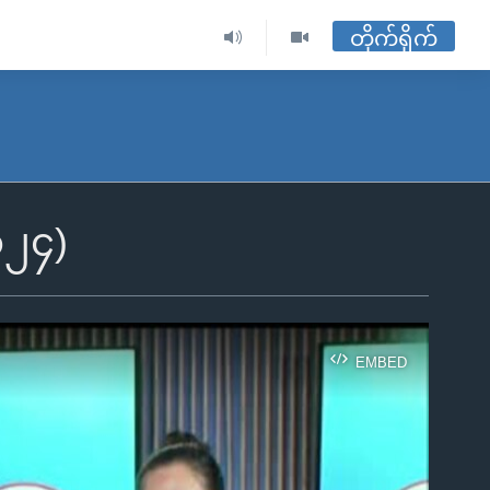
တိုက်ရိုက်
၀၂၄)
EMBED