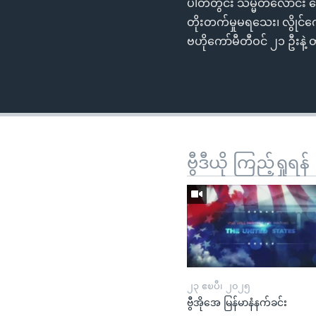
ပါတီတွင်း သမ္မတလောင်း ရွေ
တိုးတက်မှုမရသေး၊ လွိုင်က
ဗဟိုကော်မီတီဝင် ၂၁ ဦးနဲ
ဗွီဒီယို ကြည့်ရှုရန်
၂၃ ဧၿပီ၊ ၂၀၂၅
ဗွီအိုအေ မြန်မာနံနက်ခင်း