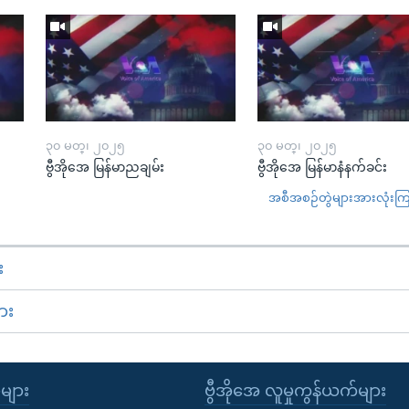
၃၀ မတ္၊ ၂၀၂၅
၃၀ မတ္၊ ၂၀၂၅
ဗွီအိုအေ မြန်မာညချမ်း
ဗွီအိုအေ မြန်မာနံနက်ခင်း
အစီအစဉ်တွဲများအားလုံးကြည့
း
ား
ုများ
ဗွီအိုအေ လူမှုကွန်ယက်များ