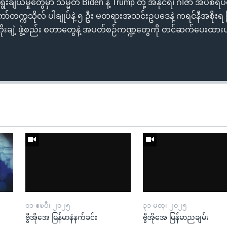
းချယ်မှုတွေမှာ သမ္မတ Biden နဲ့ Trump တို့ အနိုင်ရ၊ ဂါဇာ အပစ်ရပ်
ော်တက္ကသိုလ် ပါချုပ်နဲ့ ၅ ဦး မတရားအသင်းဥပဒေနဲ့ ကရင်နီအစိုးရ
့ တိုးချဲ့ ဖွဲ့စည်း စတာတွေနဲ့ အပတ်စဉ်ကဏ္ဍတွေကို တင်ဆက်ပေးထာ
၀၁ ဧၿပီ၊ ၂၀၂၅
၃၁ မတ္၊ ၂၀၂၅
ဗွီအိုအေ မြန်မာနံနက်ခင်း
ဗွီအိုအေ မြန်မာညချမ်း