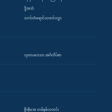
ဒို့အသံ
သက်တံရောင်သတင်းလွှာ
သုတပဒေသာ အင်္ဂလိပ်စာ
ဗွီအိုအေ တမိနစ်သတင်း