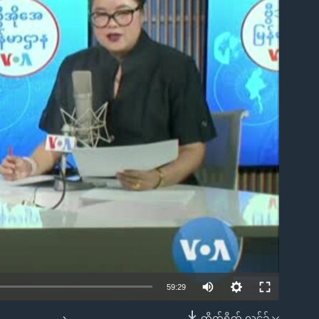
ble
59:29
တိုက်ရိုက် လင့်ခ်