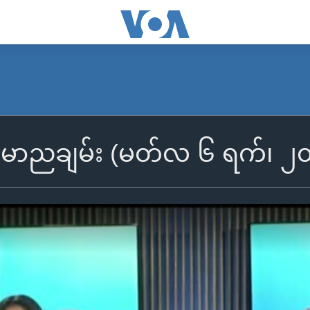
ြန်မာညချမ်း (မတ်လ ၆ ရက်၊ ၂