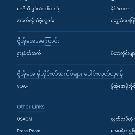
ရေဒီယို ရုပ်သံအစီအစဉ်
နိုင်ငံတကာ
အပတ်စဉ်တီဗွီမဂ္ဂဇင်း
တွေ့ဆုံမေးမြန
ဗွီအိုအေအကြောင်း
ဌာနမိတ်ဆက်
မီတာလှိုင်းမျာ
ဗွီအိုအေ မိုဘိုင်းလ်အက်ပ်များ ဒေါင်းလုတ်ယူရန်
Learning English
VOA+
ဗွီအိုအေမိုဘ
ဗွီအိုအေ လူမှုကွန်ယက်များ
Other Links
USAGM
လွတ်လပ်တဲ့
Press Room
အေမရိကန္အစိ
ဘာသာစကားများ