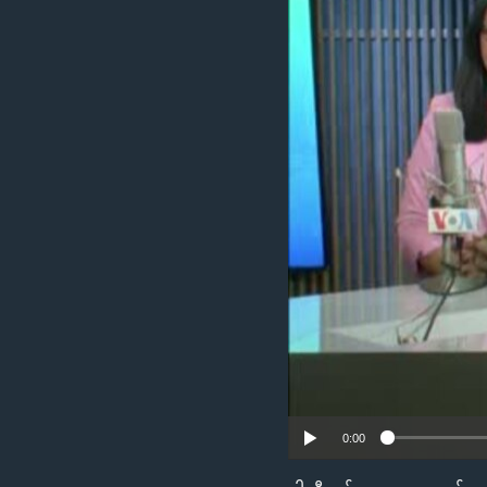
သုတပဒေသာ အင်္ဂလိပ်စာ
အ
ညွန်း
စာမျက်နှာ
သို့
ကျော်
ကြည့်
ရန်
ရှာဖွေ
ရန်
နေရာ
သို့
ကျော်
ရန်
0:00