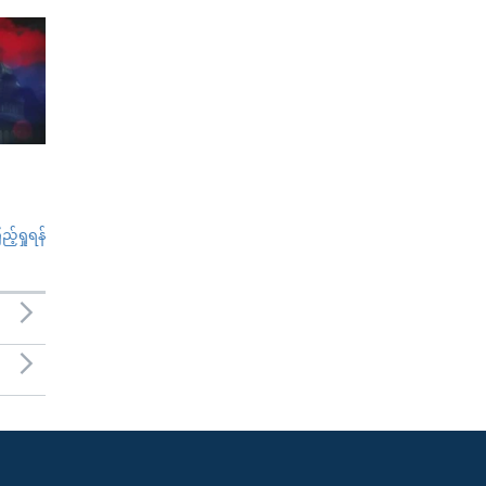
်ရှုရန်