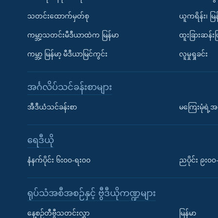
သတင်းထောက်မှတ်စု
ယူကရိန်း၊ မြန
ကမ္ဘာ့သတင်းမီဒီယာထဲက မြန်မာ
ထူးခြားဆန်း
ကမ္ဘာ့ မြန်မာ့ မီဒီယာမြင်ကွင်း
လူမှုရှုခင်း
အင်္ဂလိပ်သင်ခန်းစာများ
အီဒီယံသင်ခန်းစာ
မကြေးမုံရဲ့အင
ရေဒီယို
နံနက်ပိုင်း ၆း၀၀-ရး၀၀
ညပိုင်း ၉း၀
ရုပ်သံအစီအစဉ်နှင့် ဗွီဒီယိုကဏ္ဍများ
နေ့စဉ်တီဗွီသတင်းလွှာ
မြန်မာ