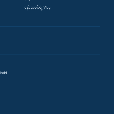
နော်သဇင်ရဲ့ Vlog
droid