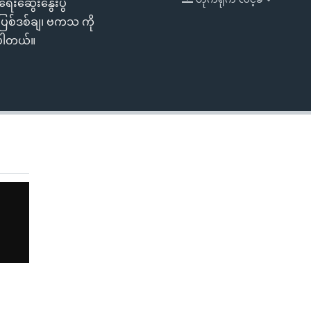
ရေးဆွေးနွေးပွဲ
EMBED
 ပြစ်ဒစ်ချ၊ ဗကသ ကို
းပါတယ်။