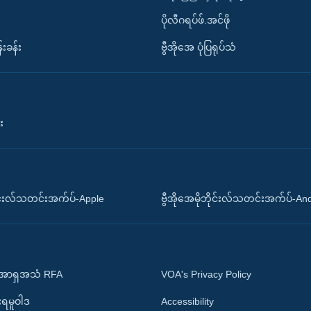
ပိုလီဂရပ်ဖ်.အင်ဖို
်းခန်း
ဗွီအိုအေ ပုံပြရုပ်သံ
း
ိုင်းလ်သတင်းအက်ပ်-Apple
ဗွီအိုအေမိုဘိုင်းလ်သတင်းအက်ပ်-An
 အာရှအသံ RFA
VOA's Privacy Policy
ုးရမူဝါဒ
Accessibility