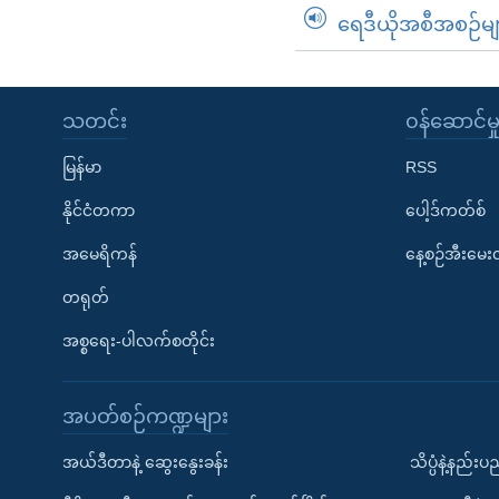
ရေဒီယိုအစီအစဉ်မျ
သတင်း
၀န်ဆောင်မှ
မြန်မာ
RSS
နိုင်ငံတကာ
ပေါ့ဒ်ကတ်စ်
အမေရိကန်
နေ့စဉ်အီးမေ
တရုတ်
အစ္စရေး-ပါလက်စတိုင်း
အပတ်စဉ်ကဏ္ဍများ
အယ်ဒီတာနဲ့ ဆွေးနွေးခန်း
သိပ္ပံနဲ့နည်း