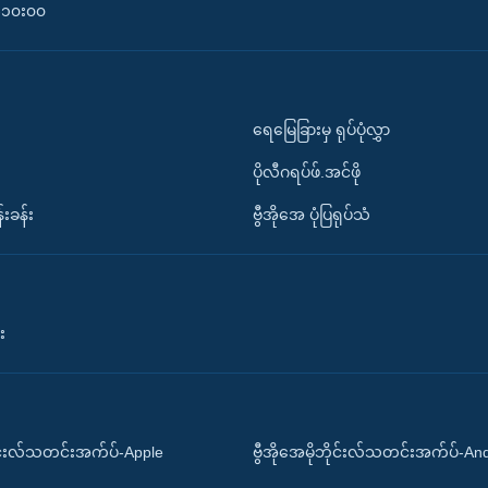
၀-၁၀း၀၀
ရေမြေခြားမှ ရုပ်ပုံလွှာ
ပိုလီဂရပ်ဖ်.အင်ဖို
်းခန်း
ဗွီအိုအေ ပုံပြရုပ်သံ
း
ိုင်းလ်သတင်းအက်ပ်-Apple
ဗွီအိုအေမိုဘိုင်းလ်သတင်းအက်ပ်-An