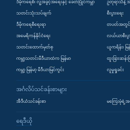
ဒီမိုကရေစီ၊ လူ့အခွင့်အရေးနှင့် ခေတ်ပြိုင်ကမ္ဘာ
ဥတုရာသီနဲ့ 
သတင်းသုံးသပ်ချက်
စီးပွားရေး
ဒီမိုကရေစီရေးရာ
တပတ်အတွင်
အမေရိကန်နိုင်ငံရေး
လယ်ယာစီးပွ
သတင်းထောက်မှတ်စု
ယူကရိန်း၊ မြန
ကမ္ဘာ့သတင်းမီဒီယာထဲက မြန်မာ
ထူးခြားဆန်း
ကမ္ဘာ့ မြန်မာ့ မီဒီယာမြင်ကွင်း
လူမှုရှုခင်း
အင်္ဂလိပ်သင်ခန်းစာများ
အီဒီယံသင်ခန်းစာ
မကြေးမုံရဲ့အင
ရေဒီယို