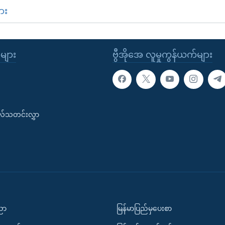
ား
ုများ
ဗွီအိုအေ လူမှုကွန်ယက်များ
းလ်သတင်းလွှာ
ပညာ
မြန်မာပြည်မှပေးစာ