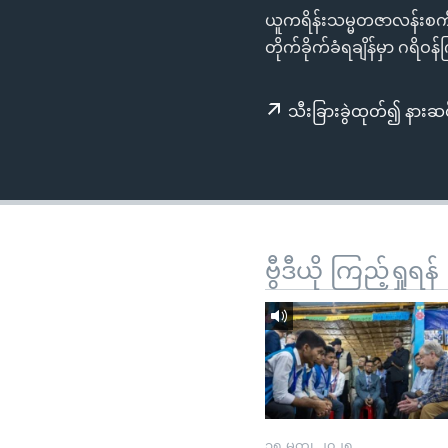
သုတပဒေသာ အင်္ဂလိပ်စာ
အ
ယူကရိန်းသမ္မတဇာလန်းစကီ
ညွန်း
တိုက်ခိုက်ခံရချိန်မှာ ဂရိဝ
စာမျက်နှာ
သို့
သီးခြားခွဲထုတ်၍ နားဆင
ကျော်
ကြည့်
ရန်
ရှာဖွေ
ရန်
နေရာ
ဗွီဒီယို ကြည့်ရှုရန်
သို့
ကျော်
ရန်
၁၅ မတ္၊ ၂၀၂၅