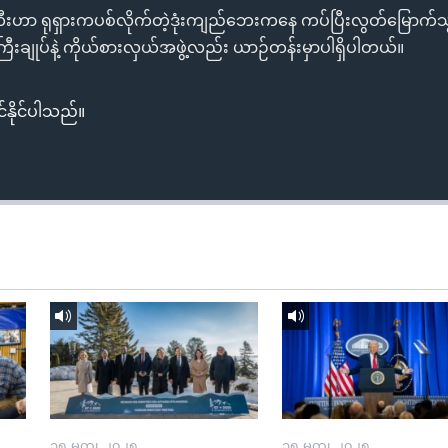
းဟာ ရုရှားကပစ်လိုက်တဲ့ဒုံးကျည်ဘေးကနေ ကပ်ပြီးလွတ်မြောက်
န်ကြီးချုပ်နဲ့ ကိုယ်စားလှယ်အဖွဲ့လည်း ယာဉ်တန်းမှာပါရှိပါတယ်။
်နိုင်ပါသည်။
၁၅ မတ္၊ ၂၀၂၅
၁၅ မတ္၊ ၂၀၂၅