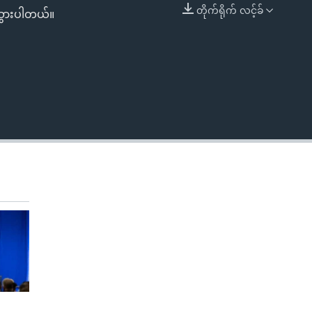
တိုက်ရိုက် လင့်ခ်
သွားပါတယ်။
EMBED