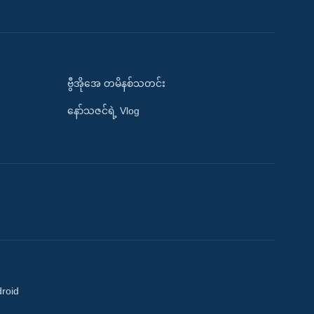
ဗွီအိုအေ တမိနစ်သတင်း
နော်သဇင်ရဲ့ Vlog
droid