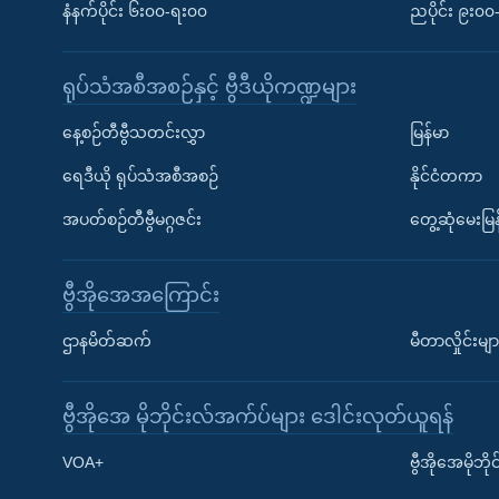
နံနက်ပိုင်း ၆း၀၀-ရး၀၀
ညပိုင်း ၉း၀
ရုပ်သံအစီအစဉ်နှင့် ဗွီဒီယိုကဏ္ဍများ
နေ့စဉ်တီဗွီသတင်းလွှာ
မြန်မာ
ရေဒီယို ရုပ်သံအစီအစဉ်
နိုင်ငံတကာ
အပတ်စဉ်တီဗွီမဂ္ဂဇင်း
တွေ့ဆုံမေးမြန
ဗွီအိုအေအကြောင်း
ဌာနမိတ်ဆက်
မီတာလှိုင်းမျာ
ဗွီအိုအေ မိုဘိုင်းလ်အက်ပ်များ ဒေါင်းလုတ်ယူရန်
Learning English
VOA+
ဗွီအိုအေမိုဘ
ဗွီအိုအေ လူမှုကွန်ယက်များ