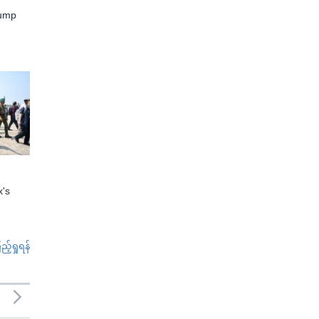
rump
x's
်ရှုရန်