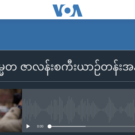
္မတ ဇာလန်းစကီးယာဉ်တန်းအနီး 
No media source currently availa
0:00