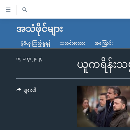
သုံး
ရ
ရှာဖွေ
လွယ်ကူ
မူလစာမျက်နှာ
အသံဖိုင်များ
ရ
စေ
မြန်မာ
လာ
ဗွီဒီယို ကြည့်ရှုရန်
သတင်းစာသား
အကြောင်း
သည့်
ဒ်
ကမ္ဘာ့သတင်းများ
Link
ဗွီဒီယို
နိုင်ငံတကာ
၀၇ မတ္၊ ၂၀၂၄
ယူကရိန်းသမ
များ
သတင်းလွတ်လပ်ခွင့်
အမေရိကန်
ပင်မ
ရပ်ဝန်းတခု လမ်းတခု အလွန်
တရုတ်
အကြောင်းအရာ
အင်္ဂလိပ်စာလေ့လာမယ်
အစ္စရေး-ပါလက်စတိုင်း
မျှဝေပါ
သို့
အပတ်စဉ်ကဏ္ဍများ
အမေရိကန်သုံးအီဒီယံ
ကျော်
ကြည့်
ရေဒီယိုနှင့်ရုပ်သံ အချက်အလက်များ
မကြေးမုံရဲ့ အင်္ဂလိပ်စာ
ရေဒီယို
ရန်
ရေဒီယို/တီဗွီအစီအစဉ်
ရုပ်ရှင်ထဲက အင်္ဂလိပ်စာ
တီဗွီ
ပင်မ