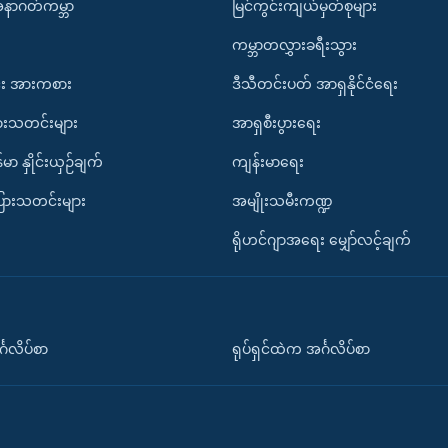
အနာဂတ်ကမ္ဘာ
မြင်ကွင်းကျယ်မှတ်စုများ
ကမ္ဘာတလွှားခရီးသွား
း အားကစား
ဒီသီတင်းပတ် အာရှနိုင်ငံရေး
ားသတင်းများ
အာရှစီးပွားရေး
်မာ နှိုင်းယှဉ်ချက်
ကျန်းမာရေး
ပြားသတင်းများ
အမျိုးသမီးကဏ္ဍ
ရိုဟင်ဂျာအရေး မျှော်လင့်ချက်
်္ဂလိပ်စာ
ရုပ်ရှင်ထဲက အင်္ဂလိပ်စာ