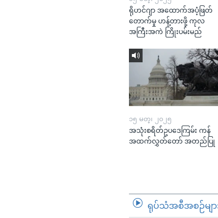
ရိုဟင်ဂျာ အထောက်အပံ့ဖြတ်
တောက်မှု ဟန့်တားဖို့ ကုလ
အကြီးအကဲ ကြိုးပမ်းမည်
၁၅ မတ္၊ ၂၀၂၅
အသုံးစရိတ်ဥပဒေကြမ်း ကန်
အထက်လွှတ်တော် အတည်ပြု
ရုပ်သံအစီအစဉ်မျာ