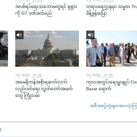
အပစ်ရပ်ရေးသဘောမတူရင် ရုရှား
တရားရေးဌာနမှာ သမ္မတ T
ကို G7 ဒဏ်ခတ်မည်
မိန့်ခွန်းပြော
၁၄ မတ္၊ ၂၀၂၅
၁၄ မတ္၊ ၂၀၂၅
အမေရိကန်အစိုးရဆက်လက်
ကုလအတွင်းရေးမှူးချုပ် Co
လည်ပတ်ရေး လွှတ်တော်အမတ်
Bazar ရောက်
တွေ ကြိုးပမ်း
အစီအစဉ်တွဲများအားလုံးကြည့
း