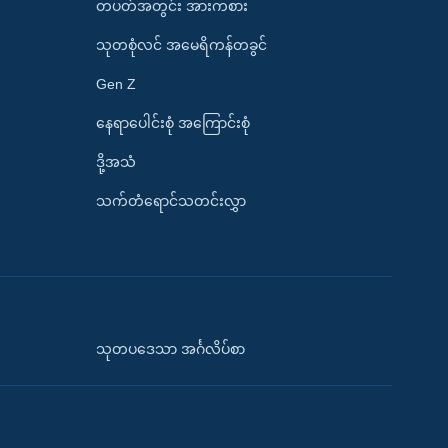
တပတ်အတွင်း အားကစား
သုတစုံလင် အမေရိကန်တခွင်
Gen Z
နေရာပေါင်းစုံ အကြောင်းစုံ
ဒို့အသံ
သက်တံရောင်သတင်းလွှာ
သုတပဒေသာ အင်္ဂလိပ်စာ