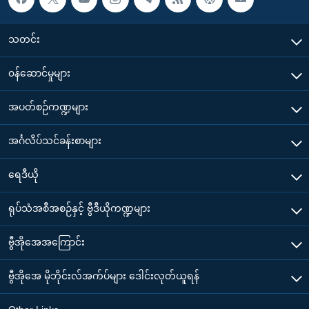
သတင်း
၀န်ဆောင်မှုများ
အပတ်စဉ်ကဏ္ဍများ
အင်္ဂလိပ်သင်ခန်းစာများ
ရေဒီယို
ရုပ်သံအစီအစဉ်နှင့် ဗွီဒီယိုကဏ္ဍများ
ဗွီအိုအေအကြောင်း
ဗွီအိုအေ မိုဘိုင်းလ်အက်ပ်များ ဒေါင်းလုတ်ယူရန်