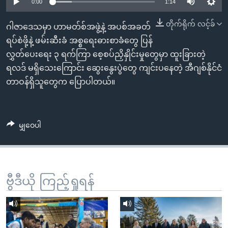
အ
0:00
1:14
သုတပဒေသာ အင်္ဂလိပ်စာ
ညွန်း
Learning English
တိုက်ရိုက် လင့်ခ်
ဂါဇာဒေသမှာ ဟာမတ်စ်အဖွဲ့နဲ့ အပစ်အခတ်
စာမျက်နှာ
ရပ်စဲဖို့နဲ့ ဖမ်းဆီးခံ အစ္စရေးဓားစာခံတွေ ပြန်
သို့
ဗွီအိုအေ လူမှုကွန်ယက်များ
လွှတ်ပေးရေး ၃ ရက်ကြာ စေ့စပ်ညှိနှိုင်းမှုတွေမှာ ထူးခြားတဲ့
ကျော်
ရလဒ် မရှိသေးကြောင်း ဆွေးနွေးပွဲတွေ ကျင်းပနေတဲ့ အီဂျစ်နိုင်ငံ
ကြည့်
တာဝန်ရှိသူတွေက ပြောပါတယ်။
ရန်
ဘာသာစကားများ
ရှာဖွေ
ရန်
မျှဝေပါ
နေရာ
သို့
ကျော်
ရန်
ဗွီဒီယို ကြည့်ရှုရန်