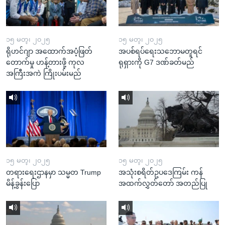
၁၅ မတ္၊ ၂၀၂၅
၁၅ မတ္၊ ၂၀၂၅
ရိုဟင်ဂျာ အထောက်အပံ့ဖြတ်
အပစ်ရပ်ရေးသဘောမတူရင်
တောက်မှု ဟန့်တားဖို့ ကုလ
ရုရှားကို G7 ဒဏ်ခတ်မည်
အကြီးအကဲ ကြိုးပမ်းမည်
၁၅ မတ္၊ ၂၀၂၅
၁၅ မတ္၊ ၂၀၂၅
တရားရေးဌာနမှာ သမ္မတ Trump
အသုံးစရိတ်ဥပဒေကြမ်း ကန်
မိန့်ခွန်းပြော
အထက်လွှတ်တော် အတည်ပြု