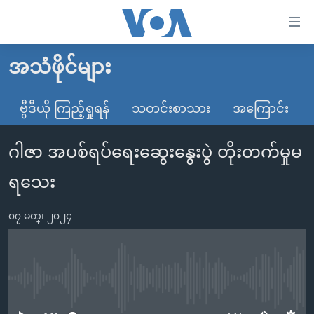
သုံး
ရ
လွယ်ကူ
အသံဖိုင်များ
မူလစာမျက်နှာ
စေ
မြန်မာ
ဗွီဒီယို ကြည့်ရှုရန်
သတင်းစာသား
အကြောင်း
သည့်
ကမ္ဘာ့သတင်းများ
Link
ဂါဇာ အပစ်ရပ်ရေးဆွေးနွေးပွဲ တိုးတက်မှုမ
ဗွီဒီယို
နိုင်ငံတကာ
များ
သတင်းလွတ်လပ်ခွင့်
အမေရိကန်
ရသေး
ပင်မ
ရပ်ဝန်းတခု လမ်းတခု အလွန်
တရုတ်
အကြောင်းအရာ
၀၇ မတ္၊ ၂၀၂၄
သို့
အင်္ဂလိပ်စာလေ့လာမယ်
အစ္စရေး-ပါလက်စတိုင်း
ကျော်
အပတ်စဉ်ကဏ္ဍများ
အမေရိကန်သုံးအီဒီယံ
ကြည့်
ရေဒီယိုနှင့်ရုပ်သံ အချက်အလက်များ
မကြေးမုံရဲ့ အင်္ဂလိပ်စာ
ရေဒီယို
ရန်
No media source currently available
ပင်မ
ရေဒီယို/တီဗွီအစီအစဉ်
ရုပ်ရှင်ထဲက အင်္ဂလိပ်စာ
တီဗွီ