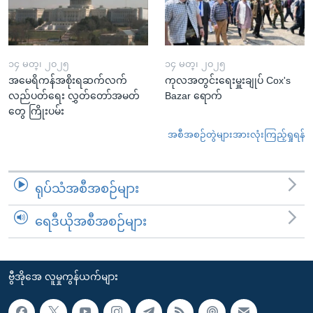
၁၄ မတ္၊ ၂၀၂၅
၁၄ မတ္၊ ၂၀၂၅
အမေရိကန်အစိုးရဆက်လက်
ကုလအတွင်းရေးမှူးချုပ် Cox's
လည်ပတ်ရေး လွှတ်တော်အမတ်
Bazar ရောက်
တွေ ကြိုးပမ်း
အစီအစဉ်တွဲများအားလုံးကြည့်ရှုရန်
ရုပ်သံအစီအစဉ်များ
ရေဒီယိုအစီအစဉ်များ
ဗွီအိုအေ လူမှုကွန်ယက်များ