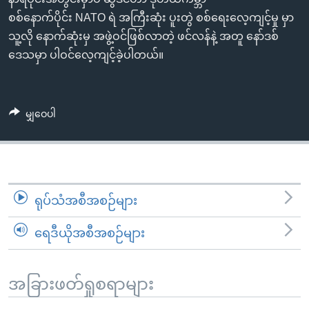
အ
သုတပဒေသာ အင်္ဂလိပ်စာ
စစ်နောက်ပိုင်း NATO ရဲ အကြီးဆုံး ပူးတွဲ စစ်ရေးလေ့ကျင့်မှု မှာ
ညွန်း
Learning English
သူ့လို နောက်ဆုံးမှ အဖွဲ့ဝင်ဖြစ်လာတဲ့ ဖင်လန်နဲ့ အတူ နော်ဒစ်
စာမျက်နှာ
ဒေသမှာ ပါဝင်လေ့ကျင့်ခဲ့ပါတယ်။
သို့
ဗွီအိုအေ လူမှုကွန်ယက်များ
ကျော်
ကြည့်
မျှဝေပါ
ရန်
ဘာသာစကားများ
ရှာဖွေ
ရန်
နေရာ
သို့
ရုပ်သံအစီအစဉ်များ
ကျော်
ရန်
ရေဒီယိုအစီအစဉ်များ
အခြားဖတ်ရှုစရာများ