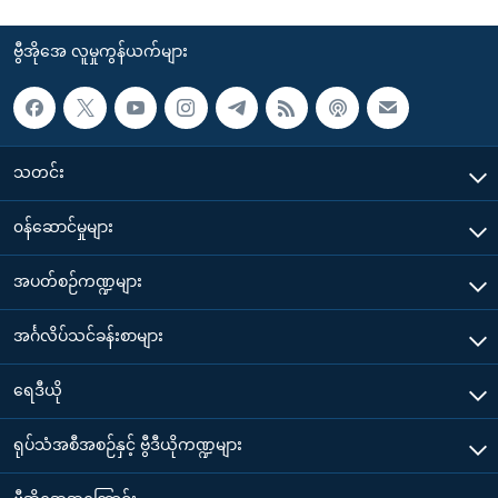
ဗွီအိုအေ လူမှုကွန်ယက်များ
သတင်း
၀န်ဆောင်မှုများ
အပတ်စဉ်ကဏ္ဍများ
အင်္ဂလိပ်သင်ခန်းစာများ
ရေဒီယို
ရုပ်သံအစီအစဉ်နှင့် ဗွီဒီယိုကဏ္ဍများ