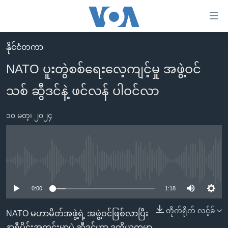
သုံး
ရ
လွယ်ကူ
နိုင်ငံတကာ
မူလစာမျက်နှာ
စေ
NATO ပူးတွဲစစ်ရေးလေ့ကျင့်မှု အဖွဲ့ဝင်
မြန်မာ
သည့်
သစ် ဆွီဒင်နဲ့ ဖင်လန် ပါဝင်လာ
ကမ္ဘာ့သတင်းများ
Link
ဗွီဒီယို
နိုင်ငံတကာ
များ
၁၀ မတ္၊ ၂၀၂၄
သတင်းလွတ်လပ်ခွင့်
အမေရိကန်
ပင်မ
ရပ်ဝန်းတခု လမ်းတခု အလွန်
တရုတ်
အကြောင်းအရာ
သို့
အင်္ဂလိပ်စာလေ့လာမယ်
အစ္စရေး-ပါလက်စတိုင်း
No media source currently available
ကျော်
အပတ်စဉ်ကဏ္ဍများ
အမေရိကန်သုံးအီဒီယံ
ကြည့်
0:00
1:18
ရေဒီယိုနှင့်ရုပ်သံ အချက်အလက်များ
မကြေးမုံရဲ့ အင်္ဂလိပ်စာ
ရေဒီယို
ရန်
တိုက်ရိုက် လင့်ခ်
NATO မဟာမိတ်အဖွဲ့ရဲ့ အဖွဲ့ဝင်ဖြစ်လာပြီး
ပင်မ
ရေဒီယို/တီဗွီအစီအစဉ်
ရုပ်ရှင်ထဲက အင်္ဂလိပ်စာ
တီဗွီ
နာရီပိုင်းအတွင်းမှာပဲ ဆွီဒင်ဟာ ဒုတိယကမ္ဘာ