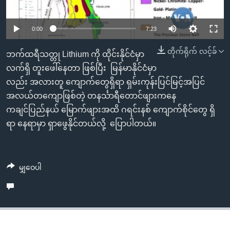
အ
သုတပဒေသာ အင်္ဂလိပ်စာ
ညွန်း
Learning English
0:00
7:23
စာမျက်နှာ
သို့
ဗွီအိုအေ လူမှုကွန်ယက်များ
တိုက်ရိုက် လင့်ခ်
ဘက်ထရီသတ္တု Lithium ကို ထိုင်းနိုင်ငံမှာ
ကျော်
လက်ရှိ တူးဖေါ်နေတာ ဖြစ်ပြီး မြန်မာနိုင်ငံမှာ
ကြည့်
လည်း အလားတူ ကျောက်တွေရှိရာ ရှမ်းကုန်းပြင်မြင့်အပြင်
ရန်
ဘာသာစကားများ
အလယ်တကျောဖြစ်တဲ့ တနင်္သာရီတောင်ဖျားကနေ
ရှာဖွေ
ကချင်ပြည်နယ် မြောက်ဖျားအထိ ဂရင်းနစ် ကျောက်စိုင်တွေ ရှိ
ရန်
ရာ နေရာမှာ ရှာဖွေနိုင်တယ်လို့ ပြောပါတယ်။
နေရာ
သို့
ကျော်
မျှဝေပါ
ရန်