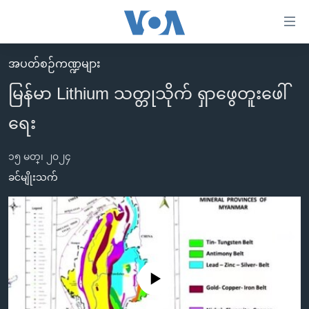
သုံး
ရ
လွယ်ကူ
အပတ်စဉ်ကဏ္ဍများ
မူလစာမျက်နှာ
စေ
မြန်မာ Lithium သတ္တုသိုက် ရှာဖွေတူးဖေါ်
မြန်မာ
သည့်
ရေး
ကမ္ဘာ့သတင်းများ
Link
ဗွီဒီယို
နိုင်ငံတကာ
များ
၁၅ မတ္၊ ၂၀၂၄
သတင်းလွတ်လပ်ခွင့်
အမေရိကန်
ခင်မျိုးသက်
ပင်မ
ရပ်ဝန်းတခု လမ်းတခု အလွန်
တရုတ်
အကြောင်းအရာ
သို့
အင်္ဂလိပ်စာလေ့လာမယ်
အစ္စရေး-ပါလက်စတိုင်း
ကျော်
အပတ်စဉ်ကဏ္ဍများ
အမေရိကန်သုံးအီဒီယံ
ကြည့်
ရေဒီယိုနှင့်ရုပ်သံ အချက်အလက်များ
မကြေးမုံရဲ့ အင်္ဂလိပ်စာ
ရေဒီယို
ရန်
No media source currently available
ပင်မ
ရေဒီယို/တီဗွီအစီအစဉ်
ရုပ်ရှင်ထဲက အင်္ဂလိပ်စာ
တီဗွီ