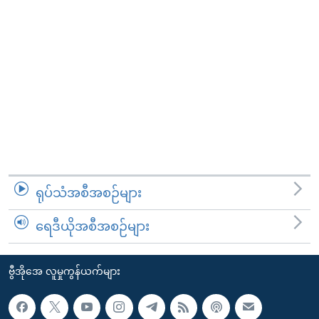
ရုပ်သံအစီအစဉ်များ
ရေဒီယိုအစီအစဉ်များ
ဗွီအိုအေ လူမှုကွန်ယက်များ