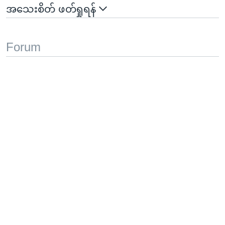
အသေးစိတ် ဖတ်ရှုရန်
Forum