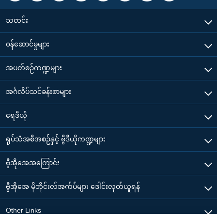
သတင်း
၀န်ဆောင်မှုများ
အပတ်စဉ်ကဏ္ဍများ
အင်္ဂလိပ်သင်ခန်းစာများ
ရေဒီယို
ရုပ်သံအစီအစဉ်နှင့် ဗွီဒီယိုကဏ္ဍများ
ဗွီအိုအေအကြောင်း
ဗွီအိုအေ မိုဘိုင်းလ်အက်ပ်များ ဒေါင်းလုတ်ယူရန်
Other Links