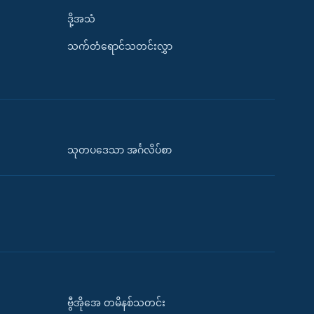
ဒို့အသံ
သက်တံရောင်သတင်းလွှာ
သုတပဒေသာ အင်္ဂလိပ်စာ
ဗွီအိုအေ တမိနစ်သတင်း