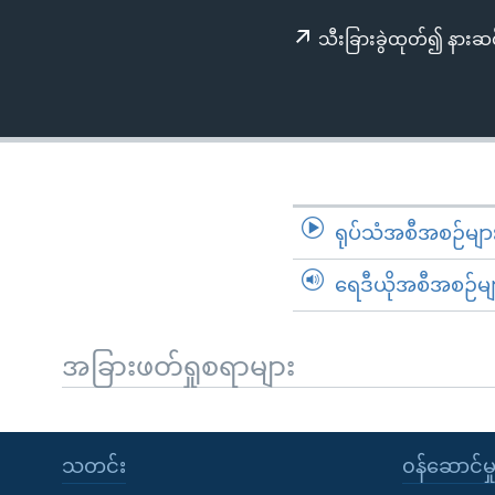
သုတပဒေသာ အင်္ဂလိပ်စာ
အ
ညွန်း
သီးခြားခွဲထုတ်၍ နားဆင
စာမျက်နှာ
သို့
ကျော်
ကြည့်
ရန်
ရှာဖွေ
ရုပ်သံအစီအစဉ်မျာ
ရန်
နေရာ
ရေဒီယိုအစီအစဉ်မျ
သို့
ကျော်
အခြားဖတ်ရှုစရာများ
ရန်
သတင်း
၀န်ဆောင်မှ