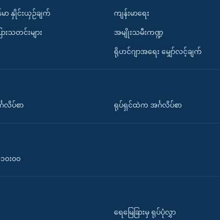
်မာ နှိုင်းယှဉ်ချက်
ကျန်းမာရေး
ပြားသတင်းများ
အမျိုးသမီးကဏ္ဍ
ရိုဟင်ဂျာအရေး မျှော်လင့်ချက်
်္ဂလိပ်စာ
ရုပ်ရှင်ထဲက အင်္ဂလိပ်စာ
၀-၁၀း၀၀
ရေမြေခြားမှ ရုပ်ပုံလွှာ