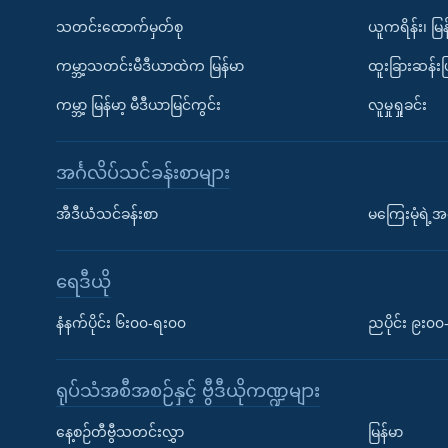
သတင်းထောက်မှတ်စု
ယူကရိန်း၊ မြန
ကမ္ဘာ့သတင်းမီဒီယာထဲက မြန်မာ
ထူးခြားဆန်း
ကမ္ဘာ့ မြန်မာ့ မီဒီယာမြင်ကွင်း
လူမှုရှုခင်း
အင်္ဂလိပ်သင်ခန်းစာများ
အီဒီယံသင်ခန်းစာ
မကြေးမုံရဲ့အင
ရေဒီယို
နံနက်ပိုင်း ၆း၀၀-ရး၀၀
ညပိုင်း ၉း၀
ရုပ်သံအစီအစဉ်နှင့် ဗွီဒီယိုကဏ္ဍများ
နေ့စဉ်တီဗွီသတင်းလွှာ
မြန်မာ