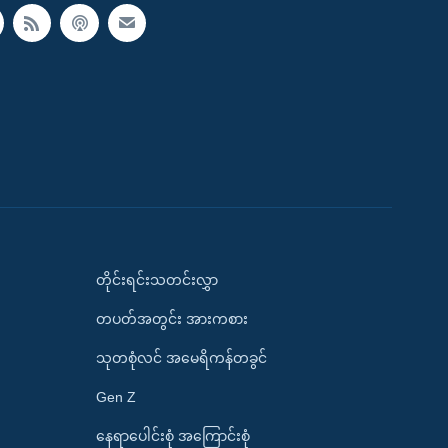
တိုင်းရင်းသတင်းလွှာ
တပတ်အတွင်း အားကစား
သုတစုံလင် အမေရိကန်တခွင်
Gen Z
နေရာပေါင်းစုံ အကြောင်းစုံ