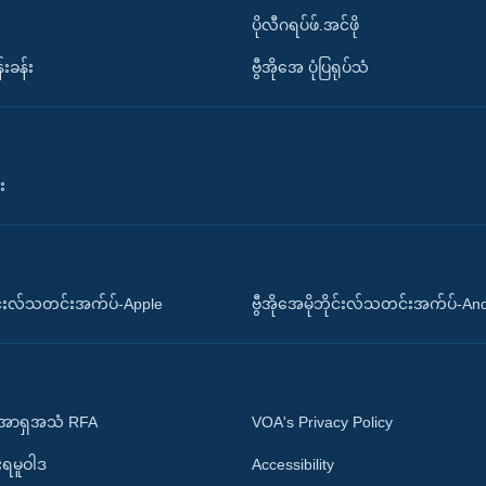
ပိုလီဂရပ်ဖ်.အင်ဖို
်းခန်း
ဗွီအိုအေ ပုံပြရုပ်သံ
း
ိုင်းလ်သတင်းအက်ပ်-Apple
ဗွီအိုအေမိုဘိုင်းလ်သတင်းအက်ပ်-An
 အာရှအသံ RFA
VOA's Privacy Policy
ုးရမူဝါဒ
Accessibility