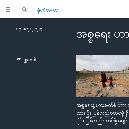
သုံး
နိုင်ငံတကာ
ရ
ရှာဖွေ
လွယ်ကူ
မူလစာမျက်နှာ
၁၇ မတ္၊ ၂၀၂၄
ရ
အစ္စရေး ဟာ
စေ
မြန်မာ
လာ
သည့်
ဒ်
ကမ္ဘာ့သတင်းများ
Link
ဗွီဒီယို
နိုင်ငံတကာ
မျှဝေပါ
များ
သတင်းလွတ်လပ်ခွင့်
အမေရိကန်
ပင်မ
ရပ်ဝန်းတခု လမ်းတခု အလွန်
တရုတ်
အကြောင်းအရာ
အင်္ဂလိပ်စာလေ့လာမယ်
အစ္စရေး-ပါလက်စတိုင်း
သို့
အပတ်စဉ်ကဏ္ဍများ
အမေရိကန်သုံးအီဒီယံ
ကျော်
အစ္စရေးနဲ့ ဟားမတ်စ်ကြား အ
ကြည့်
ရေဒီယိုနှင့်ရုပ်သံ အချက်အလက်များ
မကြေးမုံရဲ့ အင်္ဂလိပ်စာ
ရေဒီယို
ထားပြီး ပြန်လည်စတင်ဖို့ ရှ
ရန်
ရေဒီယို/တီဗွီအစီအစဉ်
ရုပ်ရှင်ထဲက အင်္ဂလိပ်စာ
တီဗွီ
ပိုင်း ပြန်လည်စတင်ဖို့ မ
ပင်မ