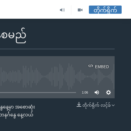
တိုက်ရိုက်
န်စမည်
EMBED
ble
1:06
တိုက်ရိုက် လင့်ခ်
ွေနေ့မှာ အစောဆုံး
EMBED
 တနင်္ဂနွေ နေ့လယ်