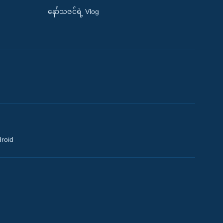
နော်သဇင်ရဲ့ Vlog
droid