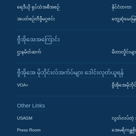
ရေဒီယို ရုပ်သံအစီအစဉ်
နိုင်ငံတကာ
အပတ်စဉ်တီဗွီမဂ္ဂဇင်း
တွေ့ဆုံမေးမြန
ဗွီအိုအေအကြောင်း
ဌာနမိတ်ဆက်
မီတာလှိုင်းမျာ
ဗွီအိုအေ မိုဘိုင်းလ်အက်ပ်များ ဒေါင်းလုတ်ယူရန်
Learning English
VOA+
ဗွီအိုအေမိုဘ
ဗွီအိုအေ လူမှုကွန်ယက်များ
Other Links
USAGM
လွတ်လပ်တဲ့
Press Room
အေမရိကန္အစိ
ဘာသာစကားများ