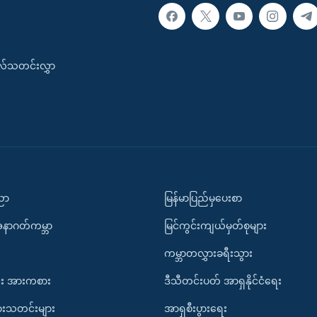
းလ်သတင်းလွှာ
ပညာ
မြန်မာပြည်မှပေးစာ
အနာဂတ်ကမ္ဘာ
မြင်ကွင်းကျယ်မှတ်စုများ
ကမ္ဘာတလွှားခရီးသွား
း အားကစား
ဒီသီတင်းပတ် အာရှနိုင်ငံရေး
ားသတင်းများ
အာရှစီးပွားရေး