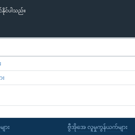
်နိုင်ပါသည်။
း
ား
ုများ
ဗွီအိုအေ လူမှုကွန်ယက်များ