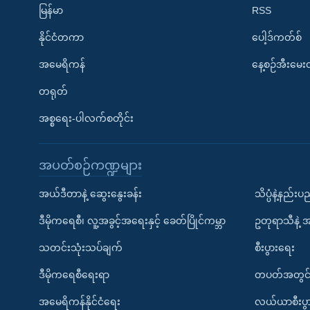
မြန်မာ
RSS
နိုင်ငံတကာ
ပေါ့ဒ်ကတ်စ်
အမေရိကန်
နေ့စဉ်အီးမေ
တရုတ်
အစ္စရေး-ပါလက်စတိုင်း
အပတ်စဉ်ကဏ္ဍများ
အယ်ဒီတာနဲ့ ဆွေးနွေးခန်း
သိပ္ပံနဲ့နည်း
ဒီမိုကရေစီ၊ လူ့အခွင့်အရေးနှင့် ခေတ်ပြိုင်ကမ္ဘာ
ဥတုရာသီနဲ့ 
သတင်းသုံးသပ်ချက်
စီးပွားရေး
ဒီမိုကရေစီရေးရာ
တပတ်အတွင်
အမေရိကန်နိုင်ငံရေး
လယ်ယာစီးပွ