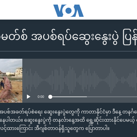
မတ်စ် အပစ်ရပ်ဆွေးနွေးပွဲ ပြ
No media source currently availa
0:00
ပစ်အခတ်ရပ်စဲရေး ဆွေးနွေးပွဲတွေကို ကာတာနိုင်ငံမှာ ဒီနေ့ တနင်္ဂန
ိနေပါတယ်။ ဆွေးနွေးပွဲကို တနင်္လာနေ့အထိ ရွှေ့ဆိုင်းထားနိုင်ပေမယ့်
ျှော်လင့်ထားကြောင်း အီဂျစ်တာဝန်ရှိသူတွေက ပြောတာပါ။