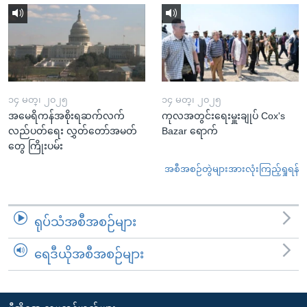
၁၄ မတ္၊ ၂၀၂၅
၁၄ မတ္၊ ၂၀၂၅
အမေရိကန်အစိုးရဆက်လက်
ကုလအတွင်းရေးမှူးချုပ် Cox's
လည်ပတ်ရေး လွှတ်တော်အမတ်
Bazar ရောက်
တွေ ကြိုးပမ်း
အစီအစဉ်တွဲများအားလုံးကြည့်ရှုရန်
ရုပ်သံအစီအစဉ်များ
ရေဒီယိုအစီအစဉ်များ