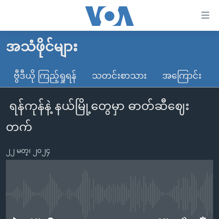
သုံး
ရ
လွယ်ကူ
အသံဖိုင်များ
မူလစာမျက်နှာ
စေ
မြန်မာ
ဗွီဒီယို ကြည့်ရှုရန်
သတင်းစာသား
အကြောင်း
သည့်
ကမ္ဘာ့သတင်းများ
Link
ရန်ကုန်နဲ့ နယ်မြို့တွေမှာ ဓာတ်ဆီဈေး
ဗွီဒီယို
နိုင်ငံတကာ
များ
သတင်းလွတ်လပ်ခွင့်
အမေရိကန်
တက်
ပင်မ
ရပ်ဝန်းတခု လမ်းတခု အလွန်
တရုတ်
အကြောင်းအရာ
၂၂ မတ္၊ ၂၀၂၄
သို့
အင်္ဂလိပ်စာလေ့လာမယ်
အစ္စရေး-ပါလက်စတိုင်း
ကျော်
အပတ်စဉ်ကဏ္ဍများ
အမေရိကန်သုံးအီဒီယံ
ကြည့်
ရေဒီယိုနှင့်ရုပ်သံ အချက်အလက်များ
မကြေးမုံရဲ့ အင်္ဂလိပ်စာ
ရေဒီယို
ရန်
No media source currently available
ပင်မ
ရေဒီယို/တီဗွီအစီအစဉ်
ရုပ်ရှင်ထဲက အင်္ဂလိပ်စာ
တီဗွီ