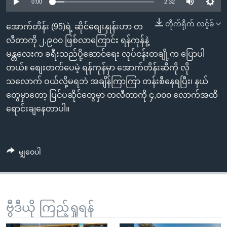
အ
0:00
2:32
သုတပဒေသာ အင်္ဂလိပ်စာ
ညွန်း
Learning English
တိုက်ရိုက် လင့်ခ်
အောက်တိန်း (95)ရဲ့ ဆိုင်စျေးနှုန်းဟာ တ
စာမျက်နှာ
လီတာကို ၂,၉၀၀ ဖြစ်လာကြောင်း ရန်ကုန်နဲ့
သို့
ဗွီအိုအေ လူမှုကွန်ယက်များ
မန္တလေးက ခရီးသည်ပို့ဆောင်ရေး လုပ်ငန်းတချို့က ပြောပါ
ကျော်
တယ်။ စျေးတက်ပေမဲ့ ရန်ကုန်မှာ အောက်တိန်းဆီကို လို
ကြည့်
သလောက် ဝယ်လို့မရဘဲ အချိန်ကြာကြာ တန်းစီနေရပြီး၊ နယ်
ရန်
ဘာသာစကားများ
တွေမှာတော့ ပြင်ပဆိုင်တွေမှာ တလီတာကို ၄,၀၀၀ လောက်အထိ
ရှာဖွေ
ရောင်းချနေတာပါ။
ရန်
နေရာ
သို့
မျှဝေပါ
ကျော်
ရန်
ဗွီဒီယို ကြည့်ရှုရန်