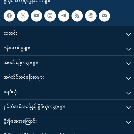
ဗွီအိုအေ လူမှုကွန်ယက်များ
သတင်း
၀န်ဆောင်မှုများ
အပတ်စဉ်ကဏ္ဍများ
အင်္ဂလိပ်သင်ခန်းစာများ
ရေဒီယို
ရုပ်သံအစီအစဉ်နှင့် ဗွီဒီယိုကဏ္ဍများ
ဗွီအိုအေအကြောင်း