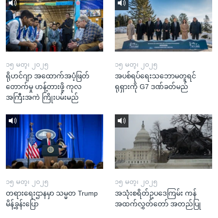
၁၅ မတ္၊ ၂၀၂၅
၁၅ မတ္၊ ၂၀၂၅
ရိုဟင်ဂျာ အထောက်အပံ့ဖြတ်
အပစ်ရပ်ရေးသဘောမတူရင်
တောက်မှု ဟန့်တားဖို့ ကုလ
ရုရှားကို G7 ဒဏ်ခတ်မည်
အကြီးအကဲ ကြိုးပမ်းမည်
၁၅ မတ္၊ ၂၀၂၅
၁၅ မတ္၊ ၂၀၂၅
တရားရေးဌာနမှာ သမ္မတ Trump
အသုံးစရိတ်ဥပဒေကြမ်း ကန်
မိန့်ခွန်းပြော
အထက်လွှတ်တော် အတည်ပြု