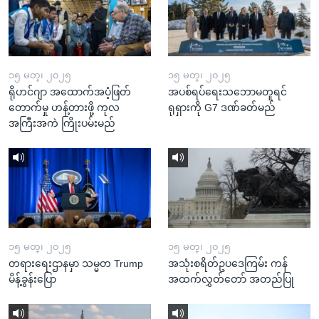
၁၅ မတ္၊ ၂၀၂၅
၁၅ မတ္၊ ၂၀၂၅
ရိုဟင်ဂျာ အထောက်အပံ့ဖြတ်
အပစ်ရပ်ရေးသဘောမတူရင်
တောက်မှု ဟန့်တားဖို့ ကုလ
ရုရှားကို G7 ဒဏ်ခတ်မည်
အကြီးအကဲ ကြိုးပမ်းမည်
၁၅ မတ္၊ ၂၀၂၅
၁၅ မတ္၊ ၂၀၂၅
တရားရေးဌာနမှာ သမ္မတ Trump
အသုံးစရိတ်ဥပဒေကြမ်း ကန်
မိန့်ခွန်းပြော
အထက်လွှတ်တော် အတည်ပြု