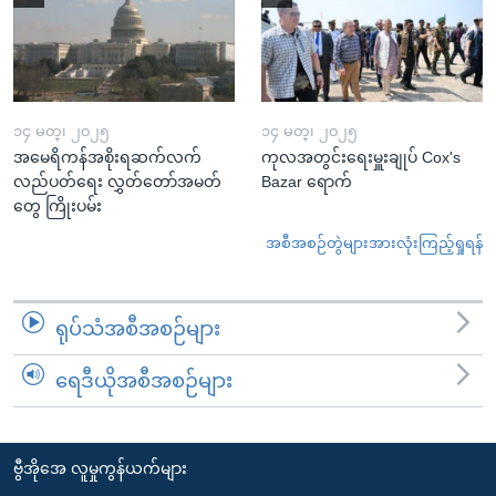
၁၄ မတ္၊ ၂၀၂၅
၁၄ မတ္၊ ၂၀၂၅
အမေရိကန်အစိုးရဆက်လက်
ကုလအတွင်းရေးမှူးချုပ် Cox's
လည်ပတ်ရေး လွှတ်တော်အမတ်
Bazar ရောက်
တွေ ကြိုးပမ်း
အစီအစဉ်တွဲများအားလုံးကြည့်ရှုရန်
ရုပ်သံအစီအစဉ်များ
ရေဒီယိုအစီအစဉ်များ
ဗွီအိုအေ လူမှုကွန်ယက်များ