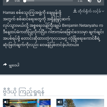
အ
0:00
1:11
သုတပဒေသာ အင်္ဂလိပ်စာ
ညွန်း
Learning English
တိုက်ရိုက် လင့်ခ်
Hamas စစ်သွေးကြွအဖွဲ့ကို ချေမှုန်းဖို့
စာမျက်နှာ
အတွက် စစ်ဆင်ရေးတွေကို အရှိန်မြှင့်ဆက်
သို့
ဗွီအိုအေ လူမှုကွန်ယက်များ
လုပ်သွားမယ်လို့ အစ္စရေးဝန်ကြီးချုပ် Benjamin Netanyahu က
ကျော်
ဒီနေ့ထပ်မံကတိပြုလိုက်ပြီး၊ ဂါဇာကမ်းမြောင်ဒေသမှာ ချက်ချင်း
ကြည့်
အပစ်ရပ်ဖို့ တောင်းဆိုထားတဲ့ကုလသမဂ္ဂ လုံခြုံရေးကောင်စီရဲ့
ရန်
ဘာသာစကားများ
ဆုံးဖြတ်ချက်ကိုလည်း ဝေဖန်ပြစ်တင်ခဲ့ပါတယ်။
ရှာဖွေ
ရန်
နေရာ
မျှဝေပါ
သို့
ကျော်
ရန်
ဗွီဒီယို ကြည့်ရှုရန်