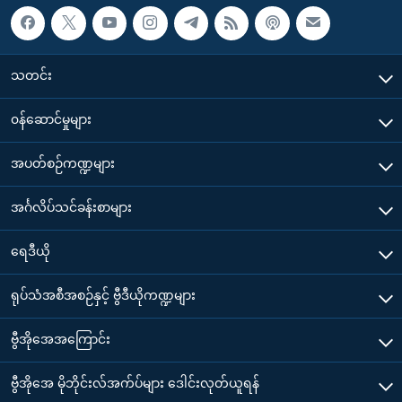
သတင်း
၀န်ဆောင်မှုများ
အပတ်စဉ်ကဏ္ဍများ
အင်္ဂလိပ်သင်ခန်းစာများ
ရေဒီယို
ရုပ်သံအစီအစဉ်နှင့် ဗွီဒီယိုကဏ္ဍများ
ဗွီအိုအေအကြောင်း
ဗွီအိုအေ မိုဘိုင်းလ်အက်ပ်များ ဒေါင်းလုတ်ယူရန်