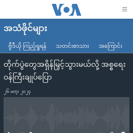
သုံး
ရ
လွယ်ကူ
အသံဖိုင်များ
မူလစာမျက်နှာ
စေ
မြန်မာ
ဗွီဒီယို ကြည့်ရှုရန်
သတင်းစာသား
အကြောင်း
သည့်
ကမ္ဘာ့သတင်းများ
Link
တိုက်ပွဲတွေအရှိန်မြှင့်သွားမယ်လို့ အစ္စရေး
ဗွီဒီယို
နိုင်ငံတကာ
များ
သတင်းလွတ်လပ်ခွင့်
အမေရိကန်
ဝန်ကြီးချုပ်ပြော
ပင်မ
ရပ်ဝန်းတခု လမ်းတခု အလွန်
တရုတ်
အကြောင်းအရာ
၂၆ မတ္၊ ၂၀၂၄
သို့
အင်္ဂလိပ်စာလေ့လာမယ်
အစ္စရေး-ပါလက်စတိုင်း
ကျော်
အပတ်စဉ်ကဏ္ဍများ
အမေရိကန်သုံးအီဒီယံ
ကြည့်
ရေဒီယိုနှင့်ရုပ်သံ အချက်အလက်များ
မကြေးမုံရဲ့ အင်္ဂလိပ်စာ
ရေဒီယို
ရန်
No media source currently available
ပင်မ
ရေဒီယို/တီဗွီအစီအစဉ်
ရုပ်ရှင်ထဲက အင်္ဂလိပ်စာ
တီဗွီ