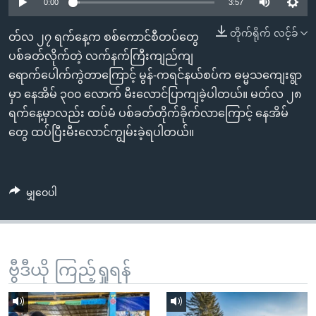
အ
0:00
3:57
သုတပဒေသာ အင်္ဂလိပ်စာ
ညွန်း
Learning English
တိုက်ရိုက် လင့်ခ်
တ်လ ၂၇ ရက်နေ့က စစ်ကောင်စီတပ်တွေ
စာမျက်နှာ
ပစ်ခတ်လိုက်တဲ့ လက်နက်ကြီးကျည်ကျ
သို့
ဗွီအိုအေ လူမှုကွန်ယက်များ
ရောက်ပေါက်ကွဲတာကြောင့် မွန်-ကရင်နယ်စပ်က ဓမ္မသကျေးရွာ
ကျော်
မှာ နေအိမ် ၃၀၀ လောက် မီးလောင်ပြာကျခဲ့ပါတယ်။ မတ်လ ၂၈
ကြည့်
ရက်နေ့မှာလည်း ထပ်မံ ပစ်ခတ်တိုက်ခိုက်လာကြောင့် နေအိမ်
ရန်
ဘာသာစကားများ
တွေ ထပ်ပြီးမီးလောင်ကျွမ်းခဲ့ရပါတယ်။
ရှာဖွေ
ရန်
နေရာ
မျှဝေပါ
သို့
ကျော်
ရန်
ဗွီဒီယို ကြည့်ရှုရန်