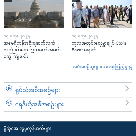
၁၄ မတ္၊ ၂၀၂၅
၁၄ မတ္၊ ၂၀၂၅
အမေရိကန်အစိုးရဆက်လက်
ကုလအတွင်းရေးမှူးချုပ် Cox's
လည်ပတ်ရေး လွှတ်တော်အမတ်
Bazar ရောက်
တွေ ကြိုးပမ်း
အစီအစဉ်တွဲများအားလုံးကြည့်ရှုရန်
ရုပ်သံအစီအစဉ်များ
ရေဒီယိုအစီအစဉ်များ
ဗွီအိုအေ လူမှုကွန်ယက်များ