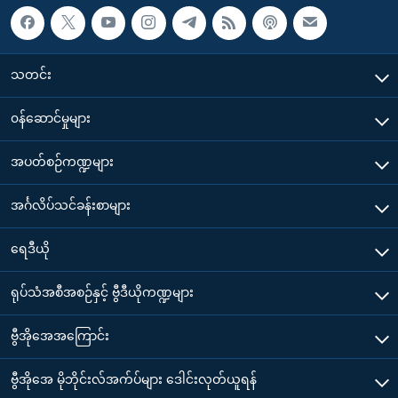
သတင်း
၀န်ဆောင်မှုများ
အပတ်စဉ်ကဏ္ဍများ
အင်္ဂလိပ်သင်ခန်းစာများ
ရေဒီယို
ရုပ်သံအစီအစဉ်နှင့် ဗွီဒီယိုကဏ္ဍများ
ဗွီအိုအေအကြောင်း
ဗွီအိုအေ မိုဘိုင်းလ်အက်ပ်များ ဒေါင်းလုတ်ယူရန်