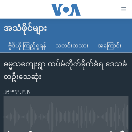
သုံး
ရ
လွယ်ကူ
အသံဖိုင်များ
မူလစာမျက်နှာ
စေ
မြန်မာ
ဗွီဒီယို ကြည့်ရှုရန်
သတင်းစာသား
အကြောင်း
သည့်
ကမ္ဘာ့သတင်းများ
Link
ဓမ္မသကျေးရွာ ထပ်မံတိုက်ခိုက်ခံရ ဒေသခံ
ဗွီဒီယို
နိုင်ငံတကာ
များ
သတင်းလွတ်လပ်ခွင့်
အမေရိကန်
တဦးသေဆုံး
ပင်မ
ရပ်ဝန်းတခု လမ်းတခု အလွန်
တရုတ်
အကြောင်းအရာ
၂၉ မတ္၊ ၂၀၂၄
သို့
အင်္ဂလိပ်စာလေ့လာမယ်
အစ္စရေး-ပါလက်စတိုင်း
ကျော်
အပတ်စဉ်ကဏ္ဍများ
အမေရိကန်သုံးအီဒီယံ
ကြည့်
ရေဒီယိုနှင့်ရုပ်သံ အချက်အလက်များ
မကြေးမုံရဲ့ အင်္ဂလိပ်စာ
ရေဒီယို
ရန်
No media source currently available
ပင်မ
ရေဒီယို/တီဗွီအစီအစဉ်
ရုပ်ရှင်ထဲက အင်္ဂလိပ်စာ
တီဗွီ