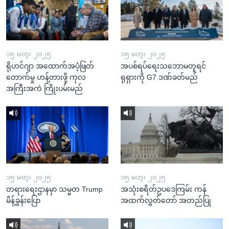
၁၅ မတ္၊ ၂၀၂၅
၁၅ မတ္၊ ၂၀၂၅
ရိုဟင်ဂျာ အထောက်အပံ့ဖြတ်
အပစ်ရပ်ရေးသဘောမတူရင်
တောက်မှု ဟန့်တားဖို့ ကုလ
ရုရှားကို G7 ဒဏ်ခတ်မည်
အကြီးအကဲ ကြိုးပမ်းမည်
၁၅ မတ္၊ ၂၀၂၅
၁၅ မတ္၊ ၂၀၂၅
တရားရေးဌာနမှာ သမ္မတ Trump
အသုံးစရိတ်ဥပဒေကြမ်း ကန်
မိန့်ခွန်းပြော
အထက်လွှတ်တော် အတည်ပြု