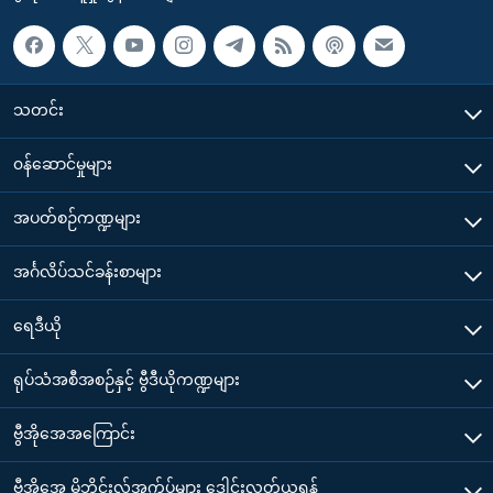
သတင်း
၀န်ဆောင်မှုများ
အပတ်စဉ်ကဏ္ဍများ
အင်္ဂလိပ်သင်ခန်းစာများ
ရေဒီယို
ရုပ်သံအစီအစဉ်နှင့် ဗွီဒီယိုကဏ္ဍများ
ဗွီအိုအေအကြောင်း
ဗွီအိုအေ မိုဘိုင်းလ်အက်ပ်များ ဒေါင်းလုတ်ယူရန်