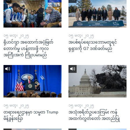
၁၅ မတ္၊ ၂၀၂၅
၁၅ မတ္၊ ၂၀၂၅
ရိုဟင်ဂျာ အထောက်အပံ့ဖြတ်
အပစ်ရပ်ရေးသဘောမတူရင်
တောက်မှု ဟန့်တားဖို့ ကုလ
ရုရှားကို G7 ဒဏ်ခတ်မည်
အကြီးအကဲ ကြိုးပမ်းမည်
၁၅ မတ္၊ ၂၀၂၅
၁၅ မတ္၊ ၂၀၂၅
တရားရေးဌာနမှာ သမ္မတ Trump
အသုံးစရိတ်ဥပဒေကြမ်း ကန်
မိန့်ခွန်းပြော
အထက်လွှတ်တော် အတည်ပြု