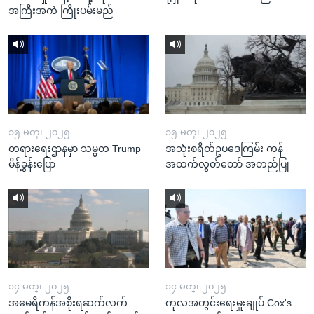
အကြီးအကဲ ကြိုးပမ်းမည်
၁၅ မတ္၊ ၂၀၂၅
၁၅ မတ္၊ ၂၀၂၅
တရားရေးဌာနမှာ သမ္မတ Trump
အသုံးစရိတ်ဥပဒေကြမ်း ကန်
မိန့်ခွန်းပြော
အထက်လွှတ်တော် အတည်ပြု
၁၄ မတ္၊ ၂၀၂၅
၁၄ မတ္၊ ၂၀၂၅
အမေရိကန်အစိုးရဆက်လက်
ကုလအတွင်းရေးမှူးချုပ် Cox's