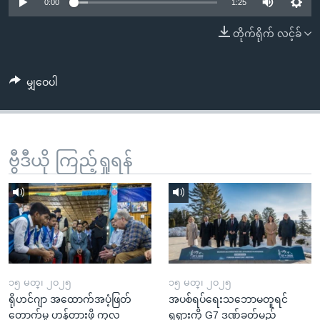
အ
0:00
1:25
သုတပဒေသာ အင်္ဂလိပ်စာ
ညွန်း
Learning English
တိုက်ရိုက် လင့်ခ်
စာမျက်နှာ
သို့
ဗွီအိုအေ လူမှုကွန်ယက်များ
ကျော်
မျှဝေပါ
ကြည့်
ရန်
ဘာသာစကားများ
ရှာဖွေ
ဗွီဒီယို ကြည့်ရှုရန်
ရန်
နေရာ
သို့
ကျော်
ရန်
၁၅ မတ္၊ ၂၀၂၅
၁၅ မတ္၊ ၂၀၂၅
ရိုဟင်ဂျာ အထောက်အပံ့ဖြတ်
အပစ်ရပ်ရေးသဘောမတူရင်
တောက်မှု ဟန့်တားဖို့ ကုလ
ရုရှားကို G7 ဒဏ်ခတ်မည်