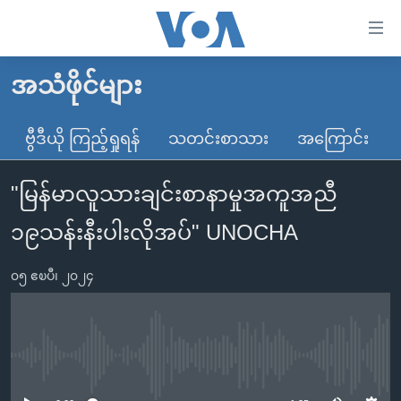
သုံး
ရ
လွယ်ကူ
အသံဖိုင်များ
မူလစာမျက်နှာ
စေ
မြန်မာ
ဗွီဒီယို ကြည့်ရှုရန်
သတင်းစာသား
အကြောင်း
သည့်
ကမ္ဘာ့သတင်းများ
Link
"မြန်မာလူသားချင်းစာနာမှုအကူအညီ
ဗွီဒီယို
နိုင်ငံတကာ
များ
သတင်းလွတ်လပ်ခွင့်
အမေရိကန်
၁၉သန်းနီးပါးလိုအပ်" UNOCHA
ပင်မ
ရပ်ဝန်းတခု လမ်းတခု အလွန်
တရုတ်
အကြောင်းအရာ
၀၅ ဧၿပီ၊ ၂၀၂၄
သို့
အင်္ဂလိပ်စာလေ့လာမယ်
အစ္စရေး-ပါလက်စတိုင်း
ကျော်
အပတ်စဉ်ကဏ္ဍများ
အမေရိကန်သုံးအီဒီယံ
ကြည့်
ရေဒီယိုနှင့်ရုပ်သံ အချက်အလက်များ
မကြေးမုံရဲ့ အင်္ဂလိပ်စာ
ရေဒီယို
ရန်
No media source currently available
ပင်မ
ရေဒီယို/တီဗွီအစီအစဉ်
ရုပ်ရှင်ထဲက အင်္ဂလိပ်စာ
တီဗွီ