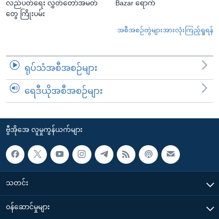
လည်ပတ်ရေး လွှတ်တော်အမတ်
Bazar ရောက်
တွေ ကြိုးပမ်း
အစီအစဉ်တွဲများအားလုံးကြည့်ရှုရန်
ရုပ်သံအစီအစဉ်များ
ရေဒီယိုအစီအစဉ်များ
ဗွီအိုအေ လူမှုကွန်ယက်များ
သတင်း
၀န်ဆောင်မှုများ