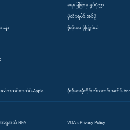
ရေမြေခြားမှ ရုပ်ပုံလွှာ
ပိုလီဂရပ်ဖ်.အင်ဖို
်းခန်း
ဗွီအိုအေ ပုံပြရုပ်သံ
း
ိုင်းလ်သတင်းအက်ပ်-Apple
ဗွီအိုအေမိုဘိုင်းလ်သတင်းအက်ပ်-An
 အာရှအသံ RFA
VOA's Privacy Policy