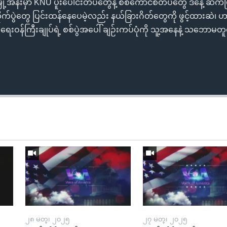
ြို့အနီးမှာ KNU ပူးပေါင်းတပ်တွေနဲ့ စစ်ကောင်စီတပ်တွေ ဒီနေ့ ဆက်ပြ
ုက်ပွဲတွေ ပြင်းထန်နေပေမဲ့လည်း နယ်ခြားဂိတ်တွေကို ဖွင့်ထားဆဲ၊ 
အစ္စရေးဝန်ကြီးချုပ်ရဲ့ စစ်ပွဲအပေါ် ချဉ်းကပ်ပုံကို သူ့အနေနဲ့ သဘေ
၂၈ မတ္၊ ၂၀၂၅
၂၇ မတ္၊ ၂၀၂၅