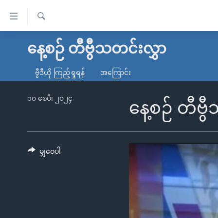
သုံး
ရ
ရှာဖွေ
လွယ်ကူ
မူလစာမျက်နှာ
နေ့စဉ် တီဗွီသတင်းလွှာ
ရ
စေ
မြန်မာ
လာ
ဗွီဒီယို ကြည့်ရှုရန်
အကြောင်း
သည့်
ဒ်
ကမ္ဘာ့သတင်းများ
Link
ဗွီဒီယို
နိုင်ငံတကာ
၁၀ ဧၿပီ၊ ၂၀၂၄
နေ့စဉ် တီဗွ
များ
သတင်းလွတ်လပ်ခွင့်
အမေရိကန်
ပင်မ
ရပ်ဝန်းတခု လမ်းတခု အလွန်
တရုတ်
အကြောင်းအရာ
အင်္ဂလိပ်စာလေ့လာမယ်
အစ္စရေး-ပါလက်စတိုင်း
မျှဝေပါ
သို့
အပတ်စဉ်ကဏ္ဍများ
အမေရိကန်သုံးအီဒီယံ
ကျော်
ကြည့်
ရေဒီယိုနှင့်ရုပ်သံ အချက်အလက်များ
မကြေးမုံရဲ့ အင်္ဂလိပ်စာ
ရေဒီယို
ရန်
ရေဒီယို/တီဗွီအစီအစဉ်
ရုပ်ရှင်ထဲက အင်္ဂလိပ်စာ
တီဗွီ
ပင်မ