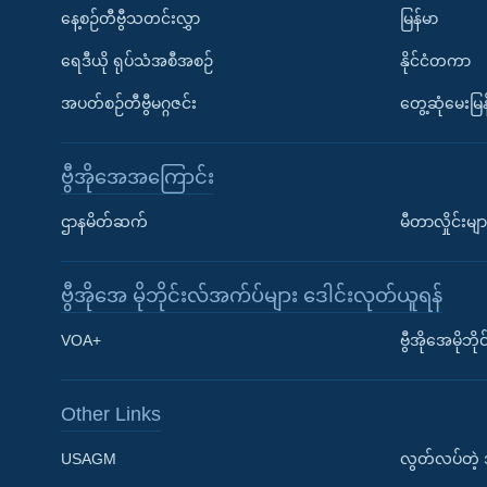
နေ့စဉ်တီဗွီသတင်းလွှာ
မြန်မာ
ရေဒီယို ရုပ်သံအစီအစဉ်
နိုင်ငံတကာ
အပတ်စဉ်တီဗွီမဂ္ဂဇင်း
တွေ့ဆုံမေးမြန
ဗွီအိုအေအကြောင်း
ဌာနမိတ်ဆက်
မီတာလှိုင်းမျာ
ဗွီအိုအေ မိုဘိုင်းလ်အက်ပ်များ ဒေါင်းလုတ်ယူရန်
Learning English
VOA+
ဗွီအိုအေမိုဘ
ဗွီအိုအေ လူမှုကွန်ယက်များ
Other Links
USAGM
လွတ်လပ်တဲ့