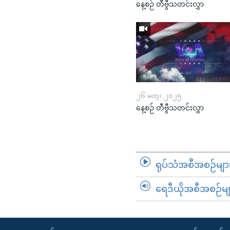
နေ့စဉ် တီဗွီသတင်းလွှာ
၂၆ မတ္၊ ၂၀၂၅
နေ့စဉ် တီဗွီသတင်းလွှာ
ရုပ်သံအစီအစဉ်မျာ
ရေဒီယိုအစီအစဉ်မျ