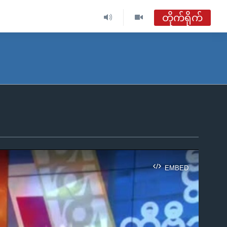
တိုက်ရိုက်
ဗွီအိုအေ မြန်မာညချမ်း
တိုက်ရိုက်ထုတ်လွှင့်မှု
အစီအစဉ်များ
ဗွီအိုအေ မြန်မာညချမ်း
ရေဒီယိုတိုက်ရိုက်နားဆင်ရန်
EMBED