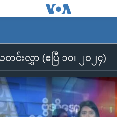
ီသတင်းလွှာ (ဧပြီ ၁၀၊ ၂၀၂၄)