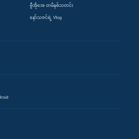
ဗွီအိုအေ တမိနစ်သတင်း
နော်သဇင်ရဲ့ Vlog
droid