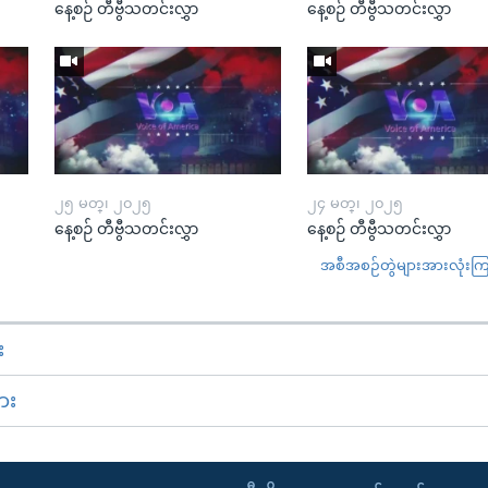
နေ့စဉ် တီဗွီသတင်းလွှာ
နေ့စဉ် တီဗွီသတင်းလွှာ
၂၅ မတ္၊ ၂၀၂၅
၂၄ မတ္၊ ၂၀၂၅
နေ့စဉ် တီဗွီသတင်းလွှာ
နေ့စဉ် တီဗွီသတင်းလွှာ
အစီအစဉ်တွဲများအားလုံးကြည့
း
ား