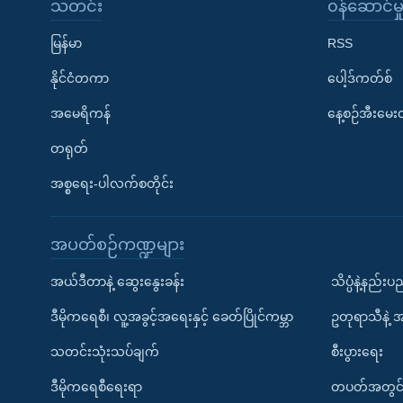
သတင်း
၀န်ဆောင်မှ
မြန်မာ
RSS
နိုင်ငံတကာ
ပေါ့ဒ်ကတ်စ်
အမေရိကန်
နေ့စဉ်အီးမေ
တရုတ်
အစ္စရေး-ပါလက်စတိုင်း
အပတ်စဉ်ကဏ္ဍများ
အယ်ဒီတာနဲ့ ဆွေးနွေးခန်း
သိပ္ပံနဲ့နည်း
ဒီမိုကရေစီ၊ လူ့အခွင့်အရေးနှင့် ခေတ်ပြိုင်ကမ္ဘာ
ဥတုရာသီနဲ့ 
သတင်းသုံးသပ်ချက်
စီးပွားရေး
ဒီမိုကရေစီရေးရာ
တပတ်အတွင်