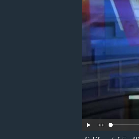
သုတပဒေသာ အင်္ဂလိပ်စာ
အ
ညွန်း
စာမျက်နှာ
သို့
ကျော်
ကြည့်
ရန်
ရှာဖွေ
ရန်
နေရာ
သို့
ကျော်
ရန်
0:00