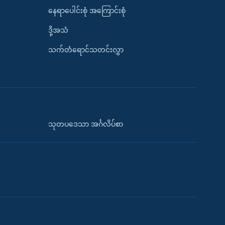
နေရာပေါင်းစုံ အကြောင်းစုံ
ဒို့အသံ
သက်တံရောင်သတင်းလွှာ
သုတပဒေသာ အင်္ဂလိပ်စာ