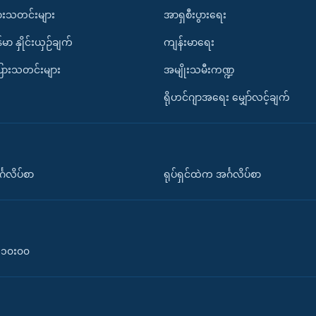
ားသတင်းများ
အာရှစီးပွားရေး
်မာ နှိုင်းယှဉ်ချက်
ကျန်းမာရေး
ပြားသတင်းများ
အမျိုးသမီးကဏ္ဍ
ရိုဟင်ဂျာအရေး မျှော်လင့်ချက်
်္ဂလိပ်စာ
ရုပ်ရှင်ထဲက အင်္ဂလိပ်စာ
၀-၁၀း၀၀