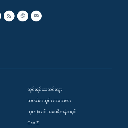
တိုင်းရင်းသတင်းလွှာ
တပတ်အတွင်း အားကစား
သုတစုံလင် အမေရိကန်တခွင်
Gen Z