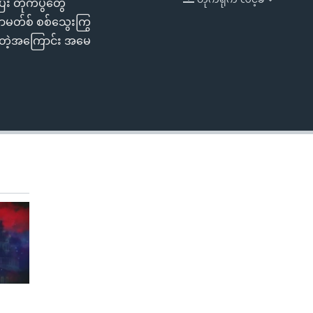
ီး တိုက်ပွဲတွေ
EMBED
ဟာမတ်စ် စစ်သွေးကြွ
ာမတူတဲ့အကြောင်း အမေ