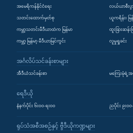
အမေရိကန်နိုင်ငံရေး
လယ်ယာစီးပွ
သတင်းထောက်မှတ်စု
ယူကရိန်း၊ မြန
ကမ္ဘာ့သတင်းမီဒီယာထဲက မြန်မာ
ထူးခြားဆန်း
ကမ္ဘာ့ မြန်မာ့ မီဒီယာမြင်ကွင်း
လူမှုရှုခင်း
အင်္ဂလိပ်သင်ခန်းစာများ
အီဒီယံသင်ခန်းစာ
မကြေးမုံရဲ့အင
ရေဒီယို
နံနက်ပိုင်း ၆း၀၀-ရး၀၀
ညပိုင်း ၉း၀
ရုပ်သံအစီအစဉ်နှင့် ဗွီဒီယိုကဏ္ဍများ