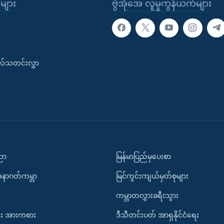
ုများ
ဗွီအိုအေ လူမှုကွန်ယက်များ
းလ်သတင်းလွှာ
ပညာ
မြန်မာပြည်မှပေးစာ
အနာဂတ်ကမ္ဘာ
မြင်ကွင်းကျယ်မှတ်စုများ
ကမ္ဘာတလွှားခရီးသွား
း အားကစား
ဒီသီတင်းပတ် အာရှနိုင်ငံရေး