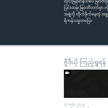
ထိုင်းမြန်မာနယ်စပ် မြဝတီမ
ပြင်းထန်၊ မြဝတီဘက်မှာ တိ
အဖွဲ့ကို တိုက်ခိုက်နေတဲ့ 
ရိကန်သမ္မတပြော
ဗွီဒီယို ကြည့်ရှုရန်
၃၁ မတ္၊ ၂၀၂၅