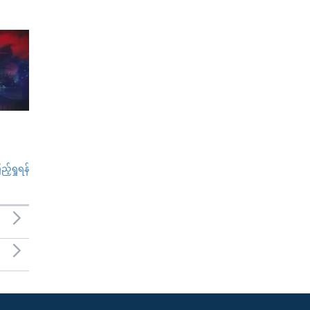
်ရှုရန်