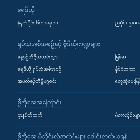
ရေဒီယို
နံနက်ပိုင်း ၆း၀၀-ရး၀၀
ညပိုင်း ၉း၀
ရုပ်သံအစီအစဉ်နှင့် ဗွီဒီယိုကဏ္ဍများ
နေ့စဉ်တီဗွီသတင်းလွှာ
မြန်မာ
ရေဒီယို ရုပ်သံအစီအစဉ်
နိုင်ငံတကာ
အပတ်စဉ်တီဗွီမဂ္ဂဇင်း
တွေ့ဆုံမေးမြန
ဗွီအိုအေအကြောင်း
ဌာနမိတ်ဆက်
မီတာလှိုင်းမျာ
ဗွီအိုအေ မိုဘိုင်းလ်အက်ပ်များ ဒေါင်းလုတ်ယူရန်
Learning English