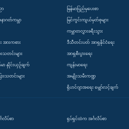
ပညာ
မြန်မာပြည်မှပေးစာ
အနာဂတ်ကမ္ဘာ
မြင်ကွင်းကျယ်မှတ်စုများ
ကမ္ဘာတလွှားခရီးသွား
း အားကစား
ဒီသီတင်းပတ် အာရှနိုင်ငံရေး
ားသတင်းများ
အာရှစီးပွားရေး
်မာ နှိုင်းယှဉ်ချက်
ကျန်းမာရေး
ပြားသတင်းများ
အမျိုးသမီးကဏ္ဍ
ရိုဟင်ဂျာအရေး မျှော်လင့်ချက်
်္ဂလိပ်စာ
ရုပ်ရှင်ထဲက အင်္ဂလိပ်စာ