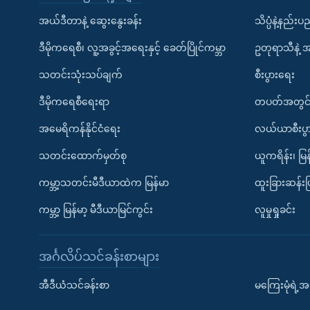
အယ်ဒီတာနဲ့ ဆွေးနွေးခန်း
သိပ္ပံနဲ့နည်း
ဒီမိုကရေစီ၊ လူ့အခွင့်အရေးနှင့် ခေတ်ပြိုင်ကမ္ဘာ
ဥတုရာသီနဲ့ 
သတင်းသုံးသပ်ချက်
စီးပွားရေး
ဒီမိုကရေစီရေးရာ
တပတ်အတွင်
အမေရိကန်နိုင်ငံရေး
လယ်ယာစီးပွ
သတင်းထောက်မှတ်စု
ယူကရိန်း၊ မြန
ကမ္ဘာ့သတင်းမီဒီယာထဲက မြန်မာ
ထူးခြားဆန်း
ကမ္ဘာ့ မြန်မာ့ မီဒီယာမြင်ကွင်း
လူမှုရှုခင်း
အင်္ဂလိပ်သင်ခန်းစာများ
အီဒီယံသင်ခန်းစာ
မကြေးမုံရဲ့အင