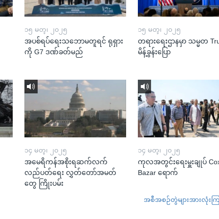
၁၅ မတ္၊ ၂၀၂၅
၁၅ မတ္၊ ၂၀၂၅
အပစ်ရပ်ရေးသဘောမတူရင် ရုရှား
တရားရေးဌာနမှာ သမ္မတ T
ကို G7 ဒဏ်ခတ်မည်
မိန့်ခွန်းပြော
၁၄ မတ္၊ ၂၀၂၅
၁၄ မတ္၊ ၂၀၂၅
အမေရိကန်အစိုးရဆက်လက်
ကုလအတွင်းရေးမှူးချုပ် Co
လည်ပတ်ရေး လွှတ်တော်အမတ်
Bazar ရောက်
တွေ ကြိုးပမ်း
အစီအစဉ်တွဲများအားလုံးကြည့