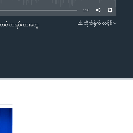
1:03
တိုက်ရိုက် လင့်ခ်
်းတင် ထရပ်ကားတွေ
EMBED