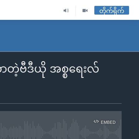
တိုက်ရိုက်
ဲ့ဗီဒီယို အစ္စရေးလ်
EMBED
ble