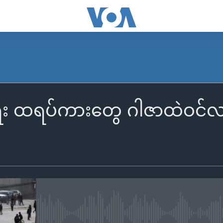
း ထရပ်ကားတွေ ဂါဇာထဲဝင်လာတ
No media source currently availa