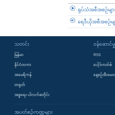
ရုပ်သံအစီအစဉ်မျာ
ရေဒီယိုအစီအစဉ်မျ
သတင်း
၀န်ဆောင်မှ
မြန်မာ
RSS
နိုင်ငံတကာ
ပေါ့ဒ်ကတ်စ်
အမေရိကန်
နေ့စဉ်အီးမေ
တရုတ်
အစ္စရေး-ပါလက်စတိုင်း
အပတ်စဉ်ကဏ္ဍများ