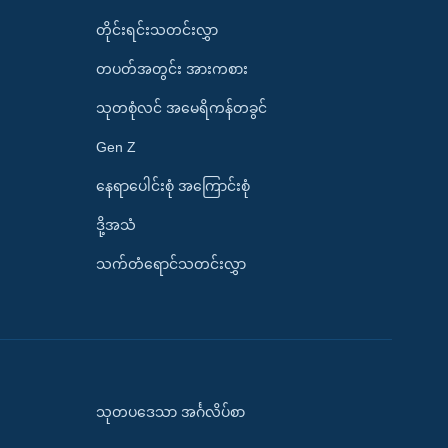
တိုင်းရင်းသတင်းလွှာ
တပတ်အတွင်း အားကစား
သုတစုံလင် အမေရိကန်တခွင်
Gen Z
နေရာပေါင်းစုံ အကြောင်းစုံ
ဒို့အသံ
သက်တံရောင်သတင်းလွှာ
သုတပဒေသာ အင်္ဂလိပ်စာ