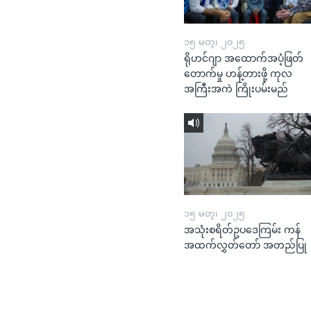
၁၅ မတ္၊ ၂၀၂၅
ရိုဟင်ဂျာ အထောက်အပံ့ဖြတ်
တောက်မှု ဟန့်တားဖို့ ကုလ
အကြီးအကဲ ကြိုးပမ်းမည်
၁၅ မတ္၊ ၂၀၂၅
အသုံးစရိတ်ဥပဒေကြမ်း ကန်
အထက်လွှတ်တော် အတည်ပြု