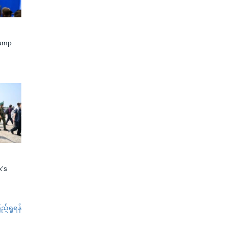
rump
x's
်ရှုရန်