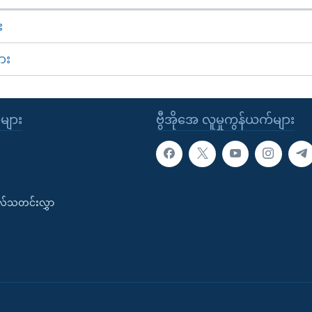
း
ား
ုများ
ဗွီအိုအေ လူမှုကွန်ယက်များ
းလ်သတင်းလွှာ