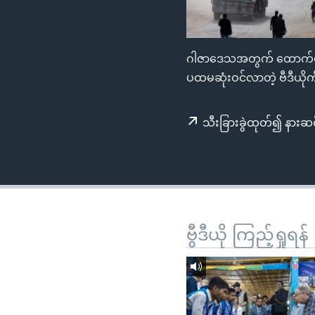
သုတပဒေသာ အင်္ဂလိပ်စာ
အ
ညွန်း
စာမျက်နှာ
ဂါဇာဒေသအတွက် ထောက်ပံ့ရ
သို့
ပထမဆုံးဝင်လာတဲ့ ဗီဒီယို
ကျော်
ကြည့်
ရန်
သီးခြားခွဲထုတ်၍ နားဆင
ရှာဖွေ
ရန်
နေရာ
သို့
ကျော်
ဗွီဒီယို ကြည့်ရှုရန်
ရန်