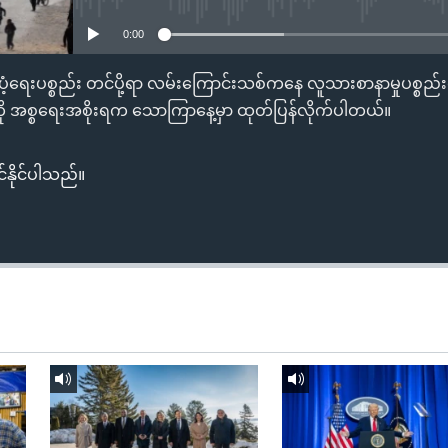
0:00
ေးပစ္စည်း တင်ပို့ရာ လမ်းကြောင်းသစ်ကနေ လူသားစာနာမှုပစ္စည
ကို အစ္စရေးအစိုးရက သောကြာနေ့မှာ ထုတ်ပြန်လိုက်ပါတယ်။
်နိုင်ပါသည်။