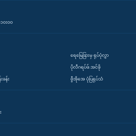
၀-၁၀း၀၀
ရေမြေခြားမှ ရုပ်ပုံလွှာ
ပိုလီဂရပ်ဖ်.အင်ဖို
်းခန်း
ဗွီအိုအေ ပုံပြရုပ်သံ
း