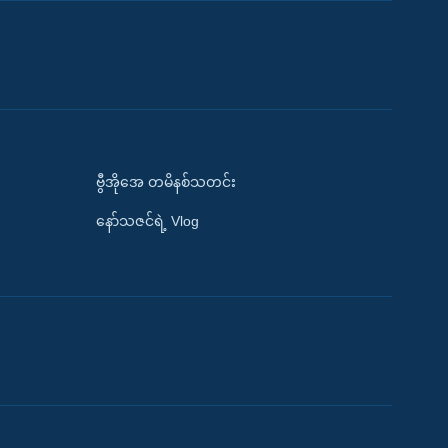
ဗွီအိုအေ တမိနစ်သတင်း
နော်သဇင်ရဲ့ Vlog