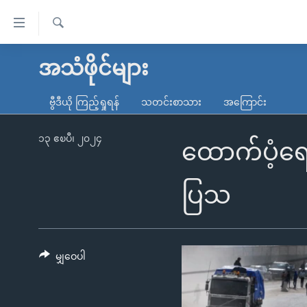
သုံး
ရ
ရှာဖွေ
လွယ်ကူ
မူလစာမျက်နှာ
အသံဖိုင်များ
ရ
စေ
မြန်မာ
လာ
ဗွီဒီယို ကြည့်ရှုရန်
သတင်းစာသား
အကြောင်း
သည့်
ဒ်
ကမ္ဘာ့သတင်းများ
Link
ဗွီဒီယို
နိုင်ငံတကာ
၁၃ ဧၿပီ၊ ၂၀၂၄
ထောက်ပံ့ရေ
များ
သတင်းလွတ်လပ်ခွင့်
အမေရိကန်
ပင်မ
ရပ်ဝန်းတခု လမ်းတခု အလွန်
တရုတ်
ပြသ
အကြောင်းအရာ
အင်္ဂလိပ်စာလေ့လာမယ်
အစ္စရေး-ပါလက်စတိုင်း
သို့
အပတ်စဉ်ကဏ္ဍများ
အမေရိကန်သုံးအီဒီယံ
ကျော်
ကြည့်
မျှဝေပါ
ရေဒီယိုနှင့်ရုပ်သံ အချက်အလက်များ
မကြေးမုံရဲ့ အင်္ဂလိပ်စာ
ရေဒီယို
ရန်
ရေဒီယို/တီဗွီအစီအစဉ်
ရုပ်ရှင်ထဲက အင်္ဂလိပ်စာ
တီဗွီ
ပင်မ