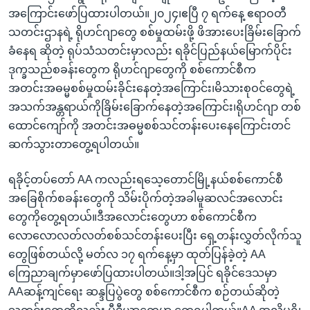
အကြောင်းဖော်ပြထားပါတယ်။၂၀၂၄၊ဧပြီ ၇ ရက်နေ့ ဧရာဝတီ
သတင်းဌာနရဲ့ ရိုဟင်ဂျာတွေ စစ်မှုထမ်းဖို့ ဖိအားပေးခြိမ်းခြောက်
ခံနေရ ဆိုတဲ့ ရုပ်သံသတင်းမှာလည်း ရခိုင်ပြည်နယ်မြောက်ပိုင်း
ဒုက္ခသည်စခန်းတွေက ရိုဟင်ဂျာတွေကို စစ်ကောင်စီက
အတင်းအဓမ္မစစ်မှုထမ်းခိုင်းနေတဲ့အကြောင်း၊မိသားစုဝင်တွေရဲ့
အသက်အန္တရာယ်ကိုခြိမ်းခြောက်နေတဲ့အကြောင်း၊ရိုဟင်ဂျာ တစ်
ထောင်ကျော်ကို အတင်းအဓမ္မစစ်သင်တန်းပေးနေကြောင်းတင်
ဆက်သွားတာတွေ့ရပါတယ်။
ရခိုင့်တပ်တော် AA ကလည်းရသေ့တောင်မြို့နယ်စစ်ကောင်စီ
အခြေစိုက်စခန်းတွေကို သိမ်းပိုက်တဲ့အခါမူဆလင်အလောင်း
တွေကိုတွေ့ရတယ်။ဒီအလောင်းတွေဟာ စစ်ကောင်စီက
လောလောလတ်လတ်စစ်သင်တန်းပေးပြီး ရှေ့တန်းလွှတ်လိုက်သူ
တွေဖြစ်တယ်လို့ မတ်လ ၁၇ ရက်နေ့မှာ ထုတ်ပြန်ခဲ့တဲ့ AA
ကြေညာချက်မှာဖော်ပြထားပါတယ်။ဒါ့အပြင် ရခိုင်ဒေသမှာ
AAဆန့်ကျင်ရေး ဆန္ဒပြပွဲတွေ စစ်ကောင်စီက စဉ်တယ်ဆိုတဲ့