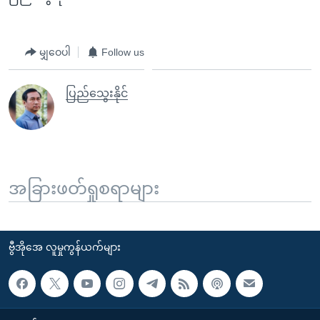
မျှဝေပါ
Follow us
ပြည်သွေးနိုင်
အခြားဖတ်ရှုစရာများ
ဗွီအိုအေ လူမှုကွန်ယက်များ