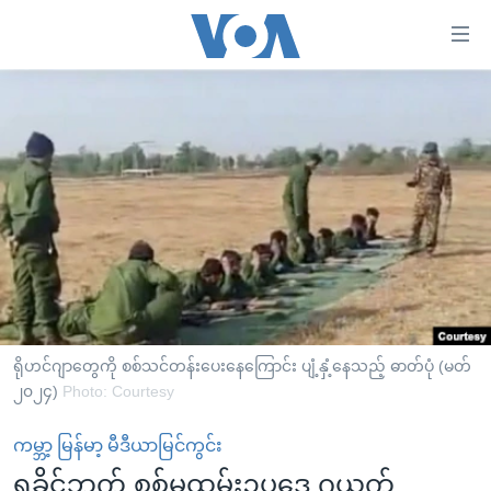
သုံး
ရ
လွယ်ကူ
မူလစာမျက်နှာ
စေ
မြန်မာ
သည့်
ကမ္ဘာ့သတင်းများ
Link
ဗွီဒီယို
နိုင်ငံတကာ
များ
သတင်းလွတ်လပ်ခွင့်
အမေရိကန်
ပင်မ
ရပ်ဝန်းတခု လမ်းတခု အလွန်
တရုတ်
အကြောင်းအရာ
သို့
အင်္ဂလိပ်စာလေ့လာမယ်
အစ္စရေး-ပါလက်စတိုင်း
ရိုဟင်ဂျာတွေကို စစ်သင်တန်းပေးနေကြောင်း ပျံ့နှံ့နေသည့် ဓာတ်ပုံ (မတ်
ကျော်
အပတ်စဉ်ကဏ္ဍများ
၂၀၂၄)
အမေရိကန်သုံးအီဒီယံ
Photo: Courtesy
ကြည့်
ရေဒီယိုနှင့်ရုပ်သံ အချက်အလက်များ
မကြေးမုံရဲ့ အင်္ဂလိပ်စာ
ရေဒီယို
ရန်
ကမ္ဘာ့ မြန်မာ့ မီဒီယာမြင်ကွင်း
ပင်မ
ရေဒီယို/တီဗွီအစီအစဉ်
ရုပ်ရှင်ထဲက အင်္ဂလိပ်စာ
တီဗွီ
ရခိုင်ဘက် စစ်မှုထမ်းဥပဒေ ဂယက်