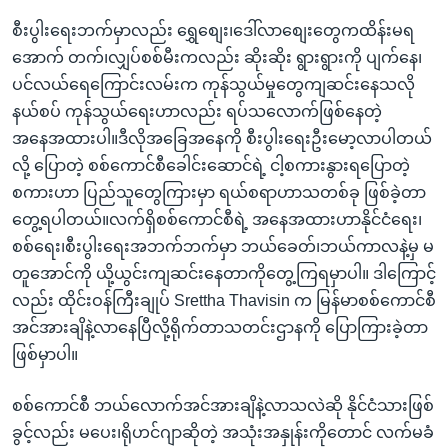
စီးပွါးရေးဘက်မှာလည်း ရွှေစျေး၊ဒေါ်လာစျေးတွေကထိန်းမရ
အောက် တက်၊လျှပ်စစ်မီးကလည်း ဆိုးဆိုး ရွားရွားကို ပျက်နေ၊
ပင်လယ်ရေကြောင်းလမ်းက ကုန်သွယ်မှုတွေကျဆင်းနေသလို
နယ်စပ် ကုန်သွယ်ရေးဟာလည်း ရပ်သလောက်ဖြစ်နေတဲ့
အနေအထားပါ။ဒီလိုအခြေအနေကို စီးပွါးရေးဦးမော့လာပါတယ်
လို့ ပြောတဲ့ စစ်ကောင်စီခေါင်းဆောင်ရဲ့ ငါ့စကားနွားရပြောတဲ့
စကားဟာ ပြည်သူတွေကြားမှာ ရယ်စရာဟာသတစ်ခု ဖြစ်ခဲ့တာ
တွေ့ရပါတယ်။လက်ရှိစစ်ကောင်စီရဲ့ အနေအထားဟာနိုင်ငံရေး၊
စစ်ရေး၊စီးပွါးရေးအဘက်ဘက်မှာ ဘယ်ခေတ်၊ဘယ်ကာလနဲ့မှ မ
တူအောင်ကို ယို့ယွင်းကျဆင်းနေတာကိုတွေ့ကြရမှာပါ။ ဒါကြောင့်
လည်း ထိုင်းဝန်ကြီးချုပ် Srettha Thavisin က မြန်မာစစ်ကောင်စီ
အင်အားချိနဲ့လာနေပြီလို့ရိုက်တာသတင်းဌာနကို ပြောကြားခဲ့တာ
ဖြစ်မှာပါ။
စစ်ကောင်စီ ဘယ်လောက်အင်အားချိနဲ့လာသလဲဆို နိုင်ငံသားဖြစ်
ခွင့်လည်း မပေး၊ရိုဟင်ဂျာဆိုတဲ့ အသုံးအနှုန်းကိုတောင် လက်မခံ