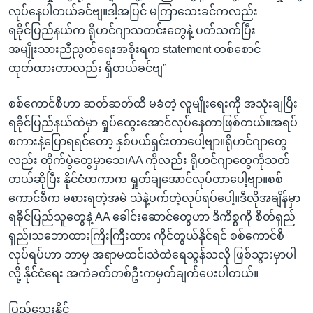
လုပ်နေပါတယ်ခင်ဗျ။ဒါ့အပြင် မကြာသေးခင်ကလည်း
ရခိုင်ပြည်နယ်က ရိုဟင်ဂျာသတင်းတွေနဲ့ ပတ်သက်ပြီး
အမျိုးသားညီညွတ်ရေးအစိုးရက statement တစ်စောင်
ထုတ်ထားတာလည်း ရှိတယ်ခင်ဗျ”
စစ်ကောင်စီဟာ ဆတ်ဆတ်ထိ မခံတဲ့ လူမျိုးရေးကို အသုံးချပြီး
ရခိုင်ပြည်နယ်ထဲမှာ ရှုပ်ထွေးအောင်လုပ်နေတာဖြစ်တယ်။အရပ်
စကားနဲ့ပြောရရင်တော့ နှစ်ပယ်ရှင်းတာပေါ့ဗျာ။ရိုဟင်ဂျာတွေ
လည်း တိုက်ပွဲတွေမှာသေ၊AA ကိုလည်း ရိုဟင်ဂျာတွေကိုသတ်
တယ်ဆိုပြီး နိုင်ငံတကာက ရှုတ်ချအောင်လုပ်တာပေါ့ဗျာ။စစ်
ကောင်စီက မစားရတဲ့အမဲ သဲနဲ့ပက်တဲ့လုပ်ရပ်ပေါ့။ဒီလိုအချိန်မှာ
ရခိုင်ပြည်သူတွေနဲ့ AA ခေါင်းဆောင်တွေဟာ ဒီကိစ္စကို စိတ်ရှည်
ရှည်၊သဘောထားကြီးကြီးထား ကိုင်တွယ်နိုင်ရင် စစ်ကောင်စီ
လုပ်ရပ်ဟာ ဘာမှ အရာမထင်၊သဲထဲရေသွန်သလို ဖြစ်သွားမှာပါ
လို့ နိုင်ငံရေး အကဲခတ်တစ်ဦးကမှတ်ချက်ပေးပါတယ်။
ပြည်သွေးနိုင်