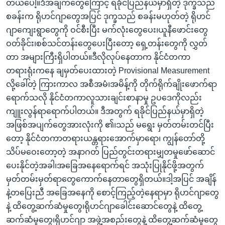
တယ်ပေါ့။ဒီအချက်တွေကြောင့် ရခိုင်ပြည်နယ်မှာရှိတဲ့ ဒုက္ခသည်
စခန်းက ရိုဟင်ဂျာတွေအပြင် ဒုက္ခသည် စခန်းမဟုတ်တဲ့ ရိုဟင်
ဂျာကျေးရွာတွေကို ဝင်စီးပြီး မက်လုံးတွေပေး၊ယူနီဖောင်းတွေ
ဝတ်ခိုင်း၊စစ်သင်တန်းတွေပေးပြီးတော့ ရှေ့တန်းတွေကို လွှတ်
တာ အများကြီးရှိပါတယ်။ဒီလိုလုပ်နေတာက နိုင်ငံတကာ
တရားရုံးကနေ ချမှတ်ပေးထားတဲ့ Provisional Measurement
လို့ခေါ်တဲ့ ကြားကာလ အစီအမံ၊အမိန့်ကို တိုက်ရိုက်ချိုးဖောက်ရာ
ရောက်သလို နိုင်ငံတကာလူသားချင်းစာနာမှု ဥပဒေကိုလည်း
ကျူးလွန်ရာရောက်ပါတယ်။ ဒီအတွက် ရခိုင်ပြည်နယ်မှာရှိတဲ့
အဖြစ်အပျက်တွေအားလုံးကို ၏၊သည် မရွေး မှတ်တမ်းတင်ပြီး
တော့ နိုင်ငံတကာတရားယန္တရားအောက်မှာရော၊ ကျွန်တော်တို့
သိပ်မဝေးတော့တဲ့ အနာဂတ် ပြည်တွင်းတရားမျှတမှုဖော်ဆောင်
ပေးနိုင်တဲ့အခါ၊အခြေအနေရောက်ရင် အသုံးပြုနိုင်ဖို့အတွက်
မှတ်တမ်းမှတ်ရာတွေကောက်နေတာတွေရှိတယ်။ဒါ့အပြင် အချိန်
နဲ့တပြေးညီ အခြေအနေကို စောင့်ကြည့်တဲ့နေရာမှာ ရိုဟင်ဂျာတွေ
နဲ့ ထိတွေ့ဆက်ဆံမှုတွေ၊ရိုဟင်ဂျာခေါင်းဆောင်တွေနဲ့ ထိတွေ့
ဆက်ဆံမှုတွေ၊ရိုဟင်ဂျာ အဖွဲ့အစည်းတွေနဲ့ ထိတွေ့ဆက်ဆံမှုတွေ