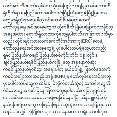
လက်နက်ကိုင်တော်လှန်ရေး သုံးနှစ်ပြည့်လာချိန်မှာ စစ်ကောင်စီ
ရုံးစိုက်ရာ နေပြည်တော်အပါအဝင်၊မြို့ကြီးတွေနဲ့ မြို့ပြဒေသ
တွေမှာရှိတဲ့၊အရေးပါတဲ့ စစ်ကောင်စီပစ်မှတ်တွေကို
တော်လှန်ရေးအင်အားစုတွေက တိုက်ခိုက် ခြိမ်းခြောက်လာနိုင်တဲ့
အနေအထား ရောက်ရှိလာတာကိုတွေ့ရပါတယ်။အခြားတဖက်မှာ
လည်း တိုင်းရင်းသားလက်နက်ကိုင်အင်အားစု(ERO)တွေနဲ့
တော်လှန်ရေးအင်အားစုတွေရဲ့ ပူးပေါင်းတပ်ဖွဲ့တွေဟာလည်း
ရှမ်းပြည်နယ်၊ကချင်ပြည်နယ်၊စစ်ကိုင်းတိုင်း၊ပဲခူးတိုင်း၊
ချင်းပြည်နယ်၊ရခိုင်ပြည်နယ်ကမြို့တွေ အခုနောက်ဆုံး
ကရင်ပြည်နယ်မှာရှိတဲ့၊ အရေးပါတဲ့ နယ်စပ်မြို့ မြဝတီဒေသကို
ကရင်အမျိုးသားအစည်းအရုံး(KNU)နဲ့ တော်လှန်ရေးအင်အားစု
ပူးပေါင်းတပ်တွေက ထိန်းချုပ်လိုက်တယ်ဆိုတဲ့ သတင်းတွေကို
မီဒီယာတွေက ဖော်ပြနေကြတာတွေ့ရပါတယ်။ ပြောရရင် စစ်
ကောင်စီအနေအထားဟာ ဖရိုဖရဲဖြစ်နေပါပြီ။ထိန်းချုပ်နိုင်တဲ့
နယ်မြေဧရိယာတွေ တဖြည်းဖြည်း ဆုံးရှုံးလာကာ နေပြည်တော်
သည်ပင်လျှင် လုံခြုံစိတ်ချရတဲ့ အနေအထား မရှိတော့ပါဘူး။