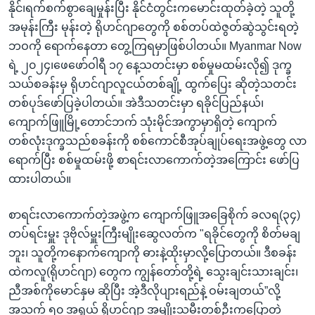
နိုင်၊ရက်စက်စွာချေမှုန်းပြီး နိုင်ငံတွင်းကမောင်းထုတ်ခဲ့တဲ့ သူတို့
အမုန်းကြီး မုန်းတဲ့ ရိုဟင်ဂျာတွေကို စစ်တပ်ထဲဇွတ်ဆွဲသွင်းရတဲ့
ဘဝကို ရောက်နေတာ တွေ့ကြရမှာဖြစ်ပါတယ်။ Myanmar Now
ရဲ့ ၂၀၂၄၊ဖေဖော်ဝါရီ ၁၇ နေ့သတင်းမှာ စစ်မှုမထမ်းလို၍ ဒုက္ခ
သယ်စခန်းမှ ရိုဟင်ဂျာလူငယ်တစ်ချို့ ထွက်ပြေး ဆိုတဲ့သတင်း
တစ်ပုဒ်ဖော်ပြခဲ့ပါတယ်။ အဲဒီသတင်းမှာ ရခိုင်ပြည်နယ်၊
ကျောက်ဖြူမြို့တောင်ဘက် သုံးမိုင်အကွာမှာရှိတဲ့ ကျောက်
တစ်လုံးဒုက္ခသည်စခန်းကို စစ်ကောင်စီအုပ်ချုပ်ရေးအဖွဲ့တွေ လာ
ရောက်ပြီး စစ်မှုထမ်းဖို့ စာရင်းလာကောက်တဲ့အကြောင်း ဖော်ပြ
ထားပါတယ်။
စာရင်းလာကောက်တဲ့အဖွဲ့က ကျောက်ဖြူအခြေစိုက် ခလရ(၃၄)
တပ်ရင်းမှူး ဒုဗိုလ်မှူးကြီးမျိုးဆွေလတ်က "ရခိုင်တွေကို စိတ်မချ
ဘူး၊ သူတို့ကနောက်ကျောကို ဓားနဲ့ထိုးမှာလို့ပြောတယ်။ ဒီစခန်း
ထဲကလူ(ရိုဟင်ဂျာ) တွေက ‌ကျွန်တော်တို့ရဲ့ သွေးချင်းသားချင်း၊
ညီအစ်ကိုမောင်နှမ ဆိုပြီး အဲ့ဒီလိုပျားရည်နဲ့ ဝမ်းချတယ်”လို့
အသက် ၅၀ အရွယ် ရိုဟင်ဂျာ အမျိုးသမီးတစ်ဦးကပြောတဲ့