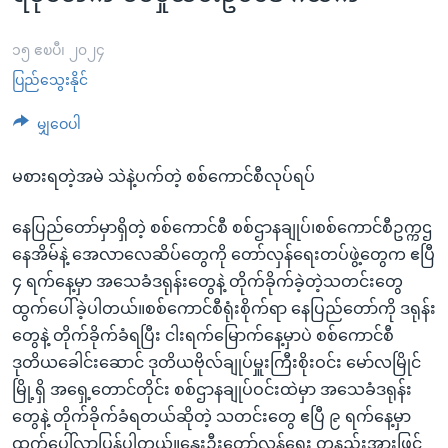
အ
သုတပဒေသာ အင်္ဂလိပ်စာ
ညွန်း
Learning English
၁၅ ဧၿပီ၊ ၂၀၂၄
စာမျက်နှာ
ပြည်သွေးနိုင်
သို့
ဗွီအိုအေ လူမှုကွန်ယက်များ
ကျော်
မျှဝေပါ
ကြည့်
ရန်
မစားရတဲ့အမဲ သဲနဲ့ပက်တဲ့ စစ်ကောင်စီလုပ်ရပ်
ဘာသာစကားများ
ရှာဖွေ
ရန်
နေပြည်တော်မှာရှိတဲ့ စစ်ကောင်စီ စစ်ဌာနချုပ်၊စစ်ကောင်စီဥက္ကဌ
နေရာ
နေအိမ်နဲ့ အေလာလေဆိပ်တွေကို တော်လှန်ရေးတပ်ဖွဲ့တွေက ဧပြီ
သို့
၄ ရက်နေ့မှာ အသေခံဒရုန်းတွေနဲ့ တိုက်ခိုက်ခဲ့တဲ့သတင်းတွေ
ကျော်
ထွက်ပေါ်ခဲ့ပါတယ်။စစ်ကောင်စီရုံးစိုက်ရာ နေပြည်တော်ကို ဒရုန်း
ရန်
တွေနဲ့ တိုက်ခိုက်ခံရပြီး ငါးရက်မြောက်နေ့မှာပဲ စစ်ကောင်စီ
ဒုတိယခေါင်းဆောင် ဒုတိယဗိုလ်ချုပ်မှူးကြီးစိုးဝင်း မော်လမြိုင်
မြို့ရှိ အရှေ့တောင်တိုင်း စစ်ဌာနချုပ်ဝင်းထဲမှာ အသေခံဒရုန်း
တွေနဲ့ တိုက်ခိုက်ခံရတယ်ဆိုတဲ့ သတင်းတွေ ဧပြီ ၉ ရက်နေ့မှာ
ထွက်ပေါ်လာပြန်ပါတယ်။နွေးဦးတော်လှန်ရေး တနည်းအားဖြင့်