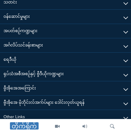
သတင်း
၀န်ဆောင်မှုများ
အပတ်စဉ်ကဏ္ဍများ
အင်္ဂလိပ်သင်ခန်းစာများ
ရေဒီယို
ရုပ်သံအစီအစဉ်နှင့် ဗွီဒီယိုကဏ္ဍများ
ဗွီအိုအေအကြောင်း
ဗွီအိုအေ မိုဘိုင်းလ်အက်ပ်များ ဒေါင်းလုတ်ယူရန်
Other Links
တိုက်ရိုက်