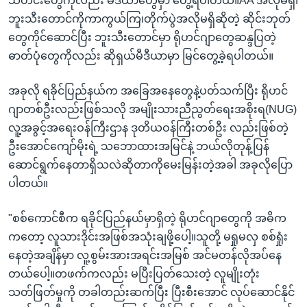
သတင်းတွေကိုလည်း မီဒီယာတွေမှာ တွေ့ရပါတယ်။AA အလိုမရှိ၊
ဘူးသီးတောင်ကိုကာကွယ်ကြ၊တိုက်ပွဲအလိုမရှိဆိုတဲ့ ဆိုင်းဘုတ်
တွေကိုင်ဆောင်ပြီး ဘူးသီးတောင်မှာ ရိုဟင်ဂျာတွေဆန္ဒပြတဲ့
ဓာတ်ပုံတွေကိုလည်း ဆိုရှယ်မီဒီယာမှာ မြင်တွေ့ခဲ့ရပါတယ်။
အခုလို ရခိုင်ပြည်နယ်က အခြေအနေတွေနဲ့ပတ်သက်ပြီး ရိုဟင်
ဂျာတစ်ဦးလည်းဖြစ်သလို အမျိုးသားညီညွတ်​ရေးအစိုးရ(NUG)
လူ့အခွင့်အရေးဝန်ကြီးဌာန ဒုတိယဝန်ကြီးတစ်ဦး လည်းဖြစ်တဲ့
ဦးအောင်ကျော်မိုးရဲ့ သဘောထားအမြင်နဲ့ ဘယ်လိုတုန့်ပြန်
ဆောင်ရွက်နေတာရှိသလဲဆိုတာကိုမေးမြန်းတဲ့အခါ အခုလိုပြော
ပါတယ်။
"စစ်ကောင်စီက ရခိုင်ပြည်နယ်မှာရှိတဲ့ ရိုဟင်ဂျာတွေကို အဓိက
ကတော့ လူသားဒိုင်းအဖြစ်အသုံးချဖို့ပေါ့။သူတို့ မရှုမလှ စစ်ရှုံး
နေတဲ့အချိန်မှာ လူ့စွမ်းအားအရင်းအမြစ် အင်မတန်လိုအပ်နေ
တယ်ပေါ့။တဖက်ကလည်း မပြီးပြတ်သေးတဲ့ လူမျိုးတုံး
သတ်ဖြတ်မှုကို တခါတည်းဆက်ပြီး ပြီးစီးအောင် လုပ်ဆောင်နိုင်