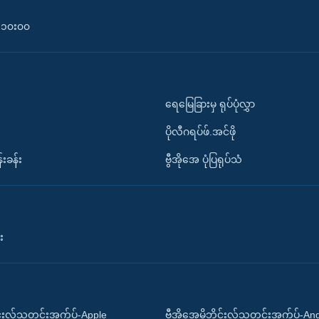
၀-၁၀း၀၀
ရေမြေခြားမှ ရုပ်ပုံလွှာ
ပိုလီဂရပ်ဖ်.အင်ဖို
်းခန်း
ဗွီအိုအေ ပုံပြရုပ်သံ
း
ိုင်းလ်သတင်းအက်ပ်-Apple
ဗွီအိုအေမိုဘိုင်းလ်သတင်းအက်ပ်-An