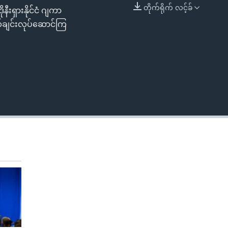
တိုက်ရိုက် လင့်ခ်
ုနီးရှားနိုင်ငံ ဂျကာ
EMBED
က်ချင်းလုပ်ဆောင်ကြ