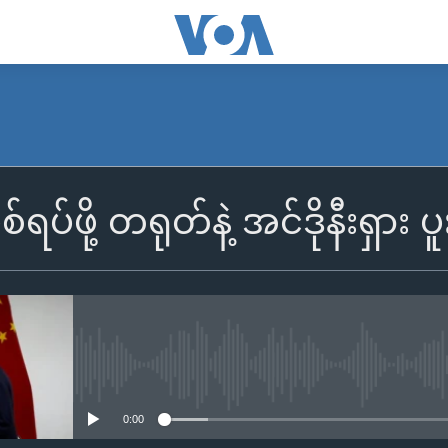
ပ်ဖို့ တရုတ်နဲ့ အင်ဒိုနီးရှား ပ
No media source currently availa
0:00