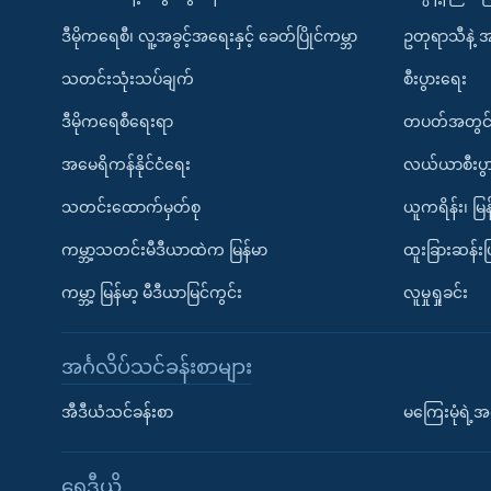
ဒီမိုကရေစီ၊ လူ့အခွင့်အရေးနှင့် ခေတ်ပြိုင်ကမ္ဘာ
ဥတုရာသီနဲ့ 
သတင်းသုံးသပ်ချက်
စီးပွားရေး
ဒီမိုကရေစီရေးရာ
တပတ်အတွင်
အမေရိကန်နိုင်ငံရေး
လယ်ယာစီးပွ
သတင်းထောက်မှတ်စု
ယူကရိန်း၊ မြန
ကမ္ဘာ့သတင်းမီဒီယာထဲက မြန်မာ
ထူးခြားဆန်း
ကမ္ဘာ့ မြန်မာ့ မီဒီယာမြင်ကွင်း
လူမှုရှုခင်း
အင်္ဂလိပ်သင်ခန်းစာများ
အီဒီယံသင်ခန်းစာ
မကြေးမုံရဲ့အင
ရေဒီယို