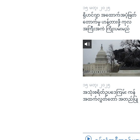
၁၅ မတ္၊ ၂၀၂၅
ရိုဟင်ဂျာ အထောက်အပံ့ဖြတ်
တောက်မှု ဟန့်တားဖို့ ကုလ
အကြီးအကဲ ကြိုးပမ်းမည်
၁၅ မတ္၊ ၂၀၂၅
အသုံးစရိတ်ဥပဒေကြမ်း ကန်
အထက်လွှတ်တော် အတည်ပြု