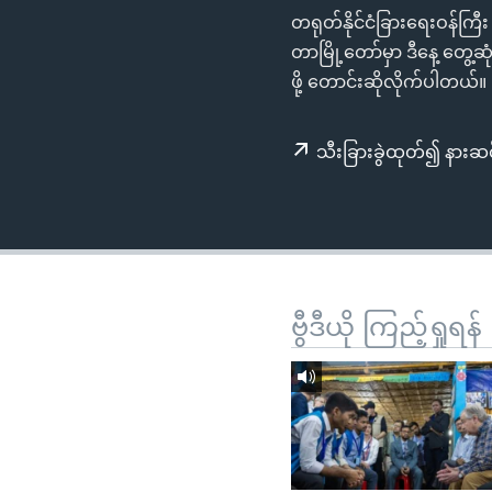
သုတပဒေသာ အင်္ဂလိပ်စာ
အ
တရုတ်နိုင်ငံခြားရေးဝန်ကြီး ဝ
ညွန်း
တာမြို့တော်မှာ ဒီနေ့ တွေ
စာမျက်နှာ
ဖို့ တောင်းဆိုလိုက်ပါတယ်။
သို့
ကျော်
သီးခြားခွဲထုတ်၍ နားဆင
ကြည့်
ရန်
ရှာဖွေ
ရန်
နေရာ
သို့
ဗွီဒီယို ကြည့်ရှုရန်
ကျော်
ရန်