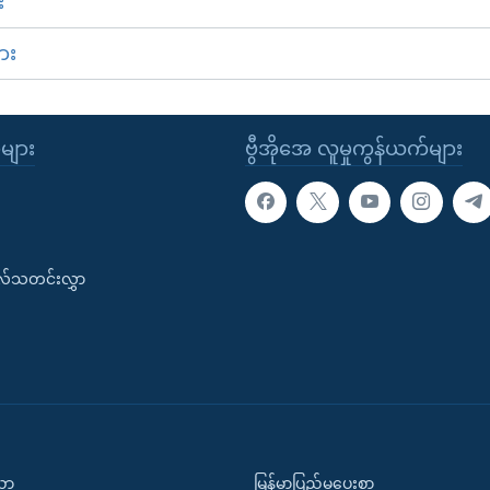
း
ား
ုများ
ဗွီအိုအေ လူမှုကွန်ယက်များ
းလ်သတင်းလွှာ
ပညာ
မြန်မာပြည်မှပေးစာ