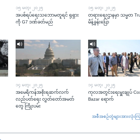
၁၅ မတ္၊ ၂၀၂၅
၁၅ မတ္၊ ၂၀၂၅
အပစ်ရပ်ရေးသဘောမတူရင် ရုရှား
တရားရေးဌာနမှာ သမ္မတ T
ကို G7 ဒဏ်ခတ်မည်
မိန့်ခွန်းပြော
၁၄ မတ္၊ ၂၀၂၅
၁၄ မတ္၊ ၂၀၂၅
အမေရိကန်အစိုးရဆက်လက်
ကုလအတွင်းရေးမှူးချုပ် Co
လည်ပတ်ရေး လွှတ်တော်အမတ်
Bazar ရောက်
တွေ ကြိုးပမ်း
အစီအစဉ်တွဲများအားလုံးကြည့