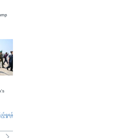
rump
x's
်ရှုရန်