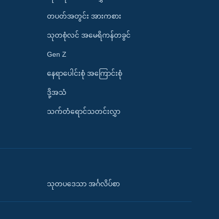
တပတ်အတွင်း အားကစား
သုတစုံလင် အမေရိကန်တခွင်
Gen Z
နေရာပေါင်းစုံ အကြောင်းစုံ
ဒို့အသံ
သက်တံရောင်သတင်းလွှာ
သုတပဒေသာ အင်္ဂလိပ်စာ