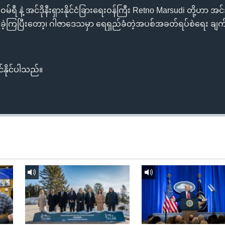
မ်ရီ နဲ့ အင်ဒိုနီးရှားနိုင်ငံခြားရေးဝန်ကြီး Retno Marsudi တို့ဟာ အင်ဒိ
့ဆုံခဲ့ကြပြီးတော့၊ ဂါဇာဒေသမှာ ရေရှည်ခံတဲ့အပစ်အခတ်ရပ်စဲရေး ချ
်နိုင်ပါသည်။