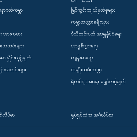
အနာဂတ်ကမ္ဘာ
မြင်ကွင်းကျယ်မှတ်စုများ
ကမ္ဘာတလွှားခရီးသွား
း အားကစား
ဒီသီတင်းပတ် အာရှနိုင်ငံရေး
ားသတင်းများ
အာရှစီးပွားရေး
်မာ နှိုင်းယှဉ်ချက်
ကျန်းမာရေး
ပြားသတင်းများ
အမျိုးသမီးကဏ္ဍ
ရိုဟင်ဂျာအရေး မျှော်လင့်ချက်
်္ဂလိပ်စာ
ရုပ်ရှင်ထဲက အင်္ဂလိပ်စာ