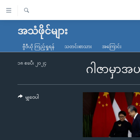
သုံး
ရ
ရှာဖွေ
လွယ်ကူ
မူလစာမျက်နှာ
အသံဖိုင်များ
ရ
စေ
မြန်မာ
လာ
ဗွီဒီယို ကြည့်ရှုရန်
သတင်းစာသား
အကြောင်း
သည့်
ဒ်
ကမ္ဘာ့သတင်းများ
Link
ဗွီဒီယို
နိုင်ငံတကာ
၁၈ ဧၿပီ၊ ၂၀၂၄
ဂါဇာမှာအပစ်ရ
များ
သတင်းလွတ်လပ်ခွင့်
အမေရိကန်
ပင်မ
ရပ်ဝန်းတခု လမ်းတခု အလွန်
တရုတ်
အကြောင်းအရာ
အင်္ဂလိပ်စာလေ့လာမယ်
အစ္စရေး-ပါလက်စတိုင်း
မျှဝေပါ
သို့
အပတ်စဉ်ကဏ္ဍများ
အမေရိကန်သုံးအီဒီယံ
ကျော်
ကြည့်
ရေဒီယိုနှင့်ရုပ်သံ အချက်အလက်များ
မကြေးမုံရဲ့ အင်္ဂလိပ်စာ
ရေဒီယို
ရန်
ရေဒီယို/တီဗွီအစီအစဉ်
ရုပ်ရှင်ထဲက အင်္ဂလိပ်စာ
တီဗွီ
ပင်မ