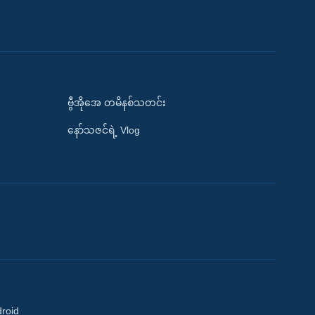
ဗွီအိုအေ တမိနစ်သတင်း
နော်သဇင်ရဲ့ Vlog
droid