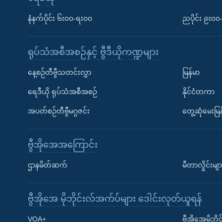
နံနက်ပိုင်း ၆း၀၀-ရး၀၀
ညပိုင်း ၉း၀
ရုပ်သံအစီအစဉ်နှင့် ဗွီဒီယိုကဏ္ဍများ
နေ့စဉ်တီဗွီသတင်းလွှာ
မြန်မာ
ရေဒီယို ရုပ်သံအစီအစဉ်
နိုင်ငံတကာ
အပတ်စဉ်တီဗွီမဂ္ဂဇင်း
တွေ့ဆုံမေးမြန
ဗွီအိုအေအကြောင်း
ဌာနမိတ်ဆက်
မီတာလှိုင်းမျာ
ဗွီအိုအေ မိုဘိုင်းလ်အက်ပ်များ ဒေါင်းလုတ်ယူရန်
Learning English
VOA+
ဗွီအိုအေမိုဘ