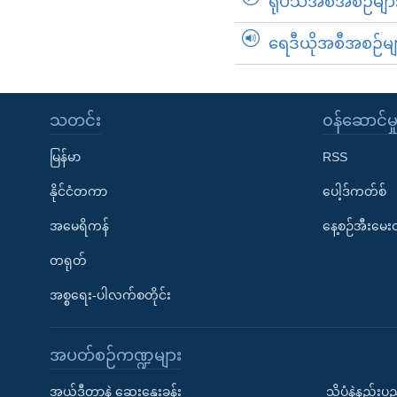
ရုပ်သံအစီအစဉ်မျာ
ရေဒီယိုအစီအစဉ်မျ
သတင်း
၀န်ဆောင်မှ
မြန်မာ
RSS
နိုင်ငံတကာ
ပေါ့ဒ်ကတ်စ်
အမေရိကန်
နေ့စဉ်အီးမေ
တရုတ်
အစ္စရေး-ပါလက်စတိုင်း
အပတ်စဉ်ကဏ္ဍများ
အယ်ဒီတာနဲ့ ဆွေးနွေးခန်း
သိပ္ပံနဲ့နည်း