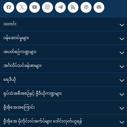
သတင်း
၀န်ဆောင်မှုများ
အပတ်စဉ်ကဏ္ဍများ
အင်္ဂလိပ်သင်ခန်းစာများ
ရေဒီယို
ရုပ်သံအစီအစဉ်နှင့် ဗွီဒီယိုကဏ္ဍများ
ဗွီအိုအေအကြောင်း
ဗွီအိုအေ မိုဘိုင်းလ်အက်ပ်များ ဒေါင်းလုတ်ယူရန်