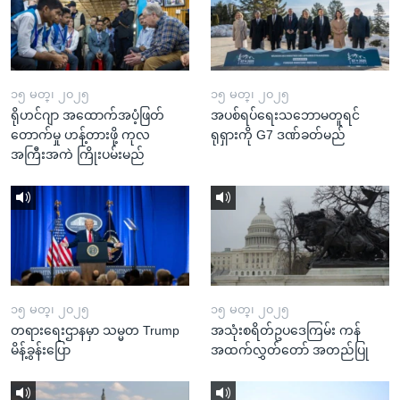
၁၅ မတ္၊ ၂၀၂၅
၁၅ မတ္၊ ၂၀၂၅
ရိုဟင်ဂျာ အထောက်အပံ့ဖြတ်
အပစ်ရပ်ရေးသဘောမတူရင်
တောက်မှု ဟန့်တားဖို့ ကုလ
ရုရှားကို G7 ဒဏ်ခတ်မည်
အကြီးအကဲ ကြိုးပမ်းမည်
၁၅ မတ္၊ ၂၀၂၅
၁၅ မတ္၊ ၂၀၂၅
တရားရေးဌာနမှာ သမ္မတ Trump
အသုံးစရိတ်ဥပဒေကြမ်း ကန်
မိန့်ခွန်းပြော
အထက်လွှတ်တော် အတည်ပြု