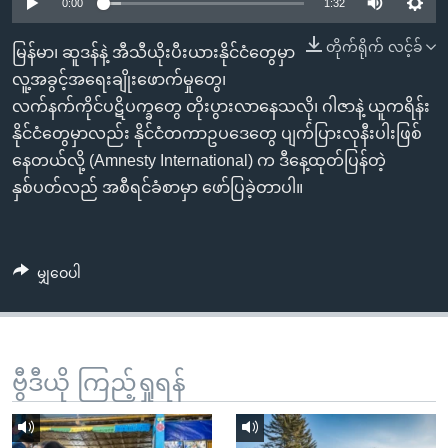
အ
0:00
1:32
သုတပဒေသာ အင်္ဂလိပ်စာ
ညွန်း
Learning English
တိုက်ရိုက် လင့်ခ်
မြန်မာ၊ ဆူဒန်နဲ့ အီသီယိုးပီးယားနိုင်ငံတွေမှာ
စာမျက်နှာ
လူ့အခွင့်အရေးချိုးဖောက်မှုတွေ၊
သို့
ဗွီအိုအေ လူမှုကွန်ယက်များ
လက်နက်ကိုင်ပဋိပက္ခတွေ တိုးပွားလာနေသလို၊ ဂါဇာနဲ့ ယူကရိန်း
ကျော်
နိုင်ငံတွေမှာလည်း နိုင်ငံတကာဥပဒေတွေ ပျက်ပြားလုနီးပါးဖြစ်
ကြည့်
နေတယ်လို့ (Amnesty International) က ဒီနေ့ထုတ်ပြန်တဲ့
ရန်
ဘာသာစကားများ
နှစ်ပတ်လည် အစီရင်ခံစာမှာ ဖော်ပြခဲ့တာပါ။
ရှာဖွေ
ရန်
နေရာ
မျှဝေပါ
သို့
ကျော်
ရန်
ဗွီဒီယို ကြည့်ရှုရန်