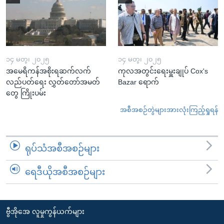
၁၄ မတ္၊ ၂၀၂၅
၁၄ မတ္၊ ၂၀၂၅
အမေရိကန်အစိုးရဆက်လက်
ကုလအတွင်းရေးမှူးချုပ် Cox's
လည်ပတ်ရေး လွှတ်တော်အမတ်
Bazar ရောက်
တွေ ကြိုးပမ်း
အစီအစဉ်တွဲများအားလုံးကြည့်ရှုရန်
ရုပ်သံအစီအစဉ်များ
ရေဒီယိုအစီအစဉ်များ
ဗွီအိုအေ လူမှုကွန်ယက်များ