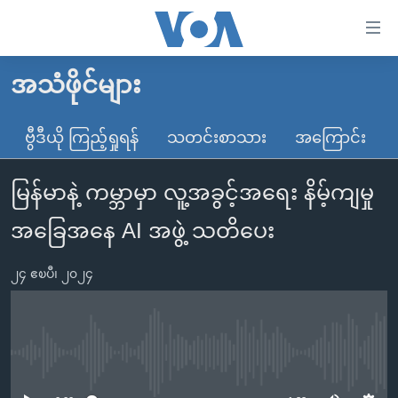
သုံး
ရ
လွယ်ကူ
အသံဖိုင်များ
မူလစာမျက်နှာ
စေ
မြန်မာ
ဗွီဒီယို ကြည့်ရှုရန်
သတင်းစာသား
အကြောင်း
သည့်
ကမ္ဘာ့သတင်းများ
Link
မြန်မာနဲ့ ကမ္ဘာမှာ လူ့အခွင့်အရေး နိမ့်ကျမှု
ဗွီဒီယို
နိုင်ငံတကာ
များ
သတင်းလွတ်လပ်ခွင့်
အမေရိကန်
အခြေအနေ AI အဖွဲ့ သတိပေး
ပင်မ
ရပ်ဝန်းတခု လမ်းတခု အလွန်
တရုတ်
အကြောင်းအရာ
၂၄ ဧၿပီ၊ ၂၀၂၄
သို့
အင်္ဂလိပ်စာလေ့လာမယ်
အစ္စရေး-ပါလက်စတိုင်း
ကျော်
အပတ်စဉ်ကဏ္ဍများ
အမေရိကန်သုံးအီဒီယံ
ကြည့်
ရေဒီယိုနှင့်ရုပ်သံ အချက်အလက်များ
မကြေးမုံရဲ့ အင်္ဂလိပ်စာ
ရေဒီယို
ရန်
No media source currently available
ပင်မ
ရေဒီယို/တီဗွီအစီအစဉ်
ရုပ်ရှင်ထဲက အင်္ဂလိပ်စာ
တီဗွီ