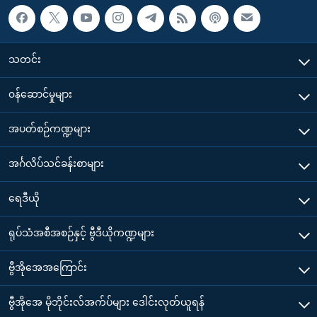
သတင်း
၀န်ဆောင်မှုများ
အပတ်စဉ်ကဏ္ဍများ
အင်္ဂလိပ်သင်ခန်းစာများ
ရေဒီယို
ရုပ်သံအစီအစဉ်နှင့် ဗွီဒီယိုကဏ္ဍများ
ဗွီအိုအေအကြောင်း
ဗွီအိုအေ မိုဘိုင်းလ်အက်ပ်များ ဒေါင်းလုတ်ယူရန်