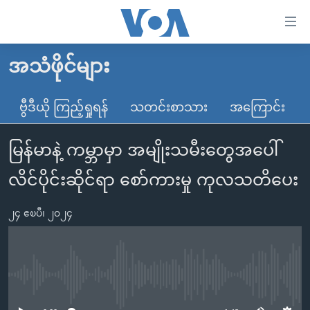
သုံး
ရ
လွယ်ကူ
အသံဖိုင်များ
မူလစာမျက်နှာ
စေ
မြန်မာ
ဗွီဒီယို ကြည့်ရှုရန်
သတင်းစာသား
အကြောင်း
သည့်
ကမ္ဘာ့သတင်းများ
Link
မြန်မာနဲ့ ကမ္ဘာမှာ အမျိုးသမီးတွေအပေါ်
ဗွီဒီယို
နိုင်ငံတကာ
များ
သတင်းလွတ်လပ်ခွင့်
အမေရိကန်
လိင်ပိုင်းဆိုင်ရာ စော်ကားမှု ကုလသတိပေး
ပင်မ
ရပ်ဝန်းတခု လမ်းတခု အလွန်
တရုတ်
အကြောင်းအရာ
၂၄ ဧၿပီ၊ ၂၀၂၄
သို့
အင်္ဂလိပ်စာလေ့လာမယ်
အစ္စရေး-ပါလက်စတိုင်း
ကျော်
အပတ်စဉ်ကဏ္ဍများ
အမေရိကန်သုံးအီဒီယံ
ကြည့်
ရေဒီယိုနှင့်ရုပ်သံ အချက်အလက်များ
မကြေးမုံရဲ့ အင်္ဂလိပ်စာ
ရေဒီယို
ရန်
No media source currently available
ပင်မ
ရေဒီယို/တီဗွီအစီအစဉ်
ရုပ်ရှင်ထဲက အင်္ဂလိပ်စာ
တီဗွီ