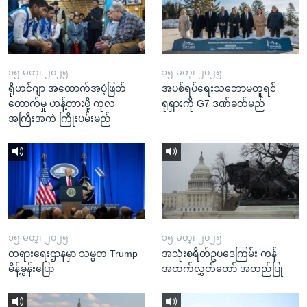
၁၅ မတ္၊ ၂၀၂၅
၁၅ မတ္၊ ၂၀၂၅
ရိုဟင်ဂျာ အထောက်အပံ့ဖြတ်
အပစ်ရပ်ရေးသဘောမတူရင်
တောက်မှု ဟန့်တားဖို့ ကုလ
ရုရှားကို G7 ဒဏ်ခတ်မည်
အကြီးအကဲ ကြိုးပမ်းမည်
၁၅ မတ္၊ ၂၀၂၅
၁၅ မတ္၊ ၂၀၂၅
တရားရေးဌာနမှာ သမ္မတ Trump
အသုံးစရိတ်ဥပဒေကြမ်း ကန်
မိန့်ခွန်းပြော
အထက်လွှတ်တော် အတည်ပြု