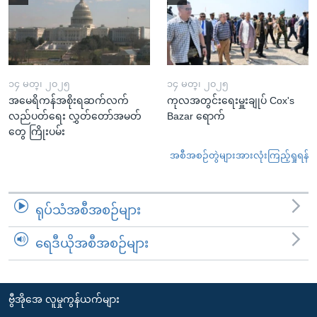
၁၄ မတ္၊ ၂၀၂၅
၁၄ မတ္၊ ၂၀၂၅
အမေရိကန်အစိုးရဆက်လက်
ကုလအတွင်းရေးမှူးချုပ် Cox's
လည်ပတ်ရေး လွှတ်တော်အမတ်
Bazar ရောက်
တွေ ကြိုးပမ်း
အစီအစဉ်တွဲများအားလုံးကြည့်ရှုရန်
ရုပ်သံအစီအစဉ်များ
ရေဒီယိုအစီအစဉ်များ
ဗွီအိုအေ လူမှုကွန်ယက်များ