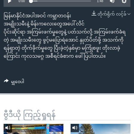
အ
0:00
1:48
သုတပဒေသာ အင်္ဂလိပ်စာ
ညွန်း
Learning English
တိုက်ရိုက် လင့်ခ်
မြန်မာနိုင်ငံအပါအဝင် ကမ္ဘာတဝန်း
စာမျက်နှာ
အမျိုးသမီးနဲ့ မိန်းကလေးတွေအပေါ် လိင်
သို့
ဗွီအိုအေ လူမှုကွန်ယက်များ
ပိုင်းဆိုင်ရာ အကြမ်းဖက်မှုတွေနဲ့ ပတ်သက်လို့ အကြမ်းဖက်ခံရ
ကျော်
တဲ့ အမျိုးသမီးတွေ ဖွင့်မပြောရဲအောင် နှုတ်ပိတ်ဖို့ အသက်ကို
ကြည့်
ရန်ရှာတဲ့ တိုက်ခိုက်မှုတွေ ပြီးခဲ့တဲ့နှစ်မှာ မကြုံစဖူး တိုးလာခဲ့
ရန်
ဘာသာစကားများ
ကြောင်း ကုလသမဂ္ဂ အစီရင်ခံစာက ဖေါ်ပြပါတယ်။
ရှာဖွေ
ရန်
နေရာ
မျှဝေပါ
သို့
ကျော်
ရန်
ဗွီဒီယို ကြည့်ရှုရန်