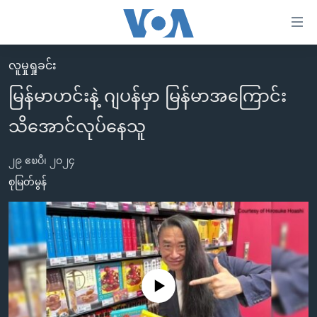
သုံး
ရ
လွယ်ကူ
လူမှုရှုခင်း
မူလစာမျက်နှာ
စေ
မြန်မာဟင်းနဲ့ ဂျပန်မှာ မြန်မာအကြောင်း
မြန်မာ
သည့်
သိအောင်လုပ်နေသူ
ကမ္ဘာ့သတင်းများ
Link
ဗွီဒီယို
နိုင်ငံတကာ
များ
၂၉ ဧၿပီ၊ ၂၀၂၄
သတင်းလွတ်လပ်ခွင့်
အမေရိကန်
စုမြတ်မွန်
ပင်မ
ရပ်ဝန်းတခု လမ်းတခု အလွန်
တရုတ်
အကြောင်းအရာ
သို့
အင်္ဂလိပ်စာလေ့လာမယ်
အစ္စရေး-ပါလက်စတိုင်း
ကျော်
အပတ်စဉ်ကဏ္ဍများ
အမေရိကန်သုံးအီဒီယံ
ကြည့်
ရေဒီယိုနှင့်ရုပ်သံ အချက်အလက်များ
မကြေးမုံရဲ့ အင်္ဂလိပ်စာ
ရေဒီယို
ရန်
No media source currently available
ပင်မ
ရေဒီယို/တီဗွီအစီအစဉ်
ရုပ်ရှင်ထဲက အင်္ဂလိပ်စာ
တီဗွီ