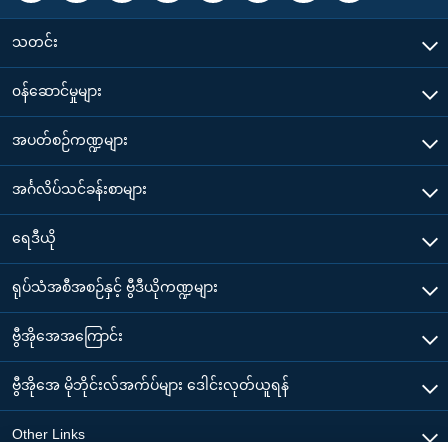
သတင်း
၀န်ဆောင်မှုများ
အပတ်စဉ်ကဏ္ဍများ
အင်္ဂလိပ်သင်ခန်းစာများ
ရေဒီယို
ရုပ်သံအစီအစဉ်နှင့် ဗွီဒီယိုကဏ္ဍများ
ဗွီအိုအေအကြောင်း
ဗွီအိုအေ မိုဘိုင်းလ်အက်ပ်များ ဒေါင်းလုတ်ယူရန်
Other Links