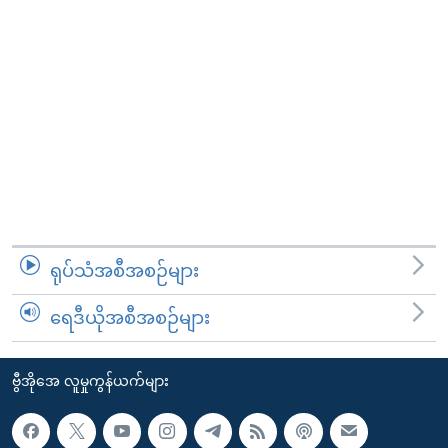
ရုပ်သံအစီအစဉ်များ
ရေဒီယိုအစီအစဉ်များ
ဗွီအိုအေ လူမှုကွန်ယက်များ