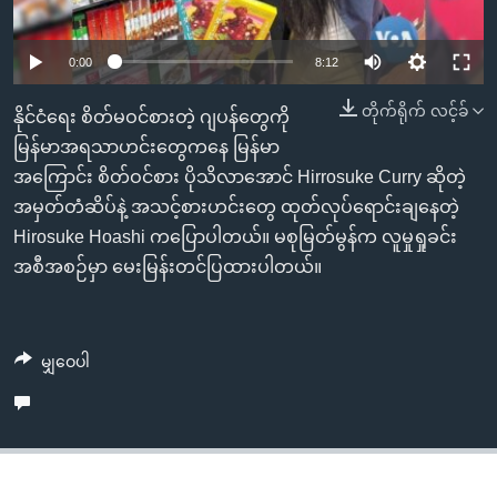
အ
သုတပဒေသာ အင်္ဂလိပ်စာ
ညွန်း
Learning English
0:00
8:12
စာမျက်နှာ
သို့
ဗွီအိုအေ လူမှုကွန်ယက်များ
တိုက်ရိုက် လင့်ခ်
နိုင်ငံရေး စိတ်မဝင်စားတဲ့ ဂျပန်တွေကို
ကျော်
မြန်မာအရသာဟင်းတွေကနေ မြန်မာ
ကြည့်
အကြောင်း စိတ်ဝင်စား ပိုသိလာအောင် Hirrosuke Curry ဆိုတဲ့
ရန်
ဘာသာစကားများ
အမှတ်တံဆိပ်နဲ့ အသင့်စားဟင်းတွေ ထုတ်လုပ်ရောင်းချနေတဲ့
ရှာဖွေ
Hirosuke Hoashi ကပြောပါတယ်။ မစုမြတ်မွန်က လူမှုရှုခင်း
ရန်
အစီအစဉ်မှာ မေးမြန်းတင်ပြထားပါတယ်။
နေရာ
သို့
ကျော်
မျှဝေပါ
ရန်