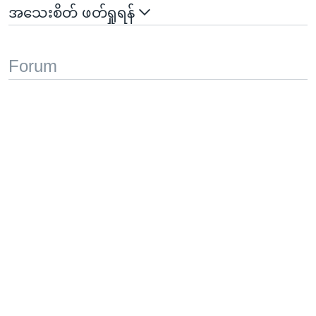
အသေးစိတ် ဖတ်ရှုရန်
Forum