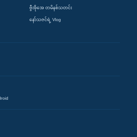
ဗွီအိုအေ တမိနစ်သတင်း
နော်သဇင်ရဲ့ Vlog
droid