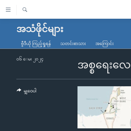
သုံး
ရ
ရှာဖွေ
လွယ်ကူ
မူလစာမျက်နှာ
အသံဖိုင်များ
ရ
စေ
မြန်မာ
လာ
ဗွီဒီယို ကြည့်ရှုရန်
သတင်းစာသား
အကြောင်း
သည့်
ဒ်
ကမ္ဘာ့သတင်းများ
Link
ဗွီဒီယို
နိုင်ငံတကာ
၀၆ ေမ၊ ၂၀၂၄
အစ္စရေးလေက
များ
သတင်းလွတ်လပ်ခွင့်
အမေရိကန်
ပင်မ
ရပ်ဝန်းတခု လမ်းတခု အလွန်
တရုတ်
အကြောင်းအရာ
အင်္ဂလိပ်စာလေ့လာမယ်
အစ္စရေး-ပါလက်စတိုင်း
မျှဝေပါ
သို့
အပတ်စဉ်ကဏ္ဍများ
အမေရိကန်သုံးအီဒီယံ
ကျော်
ကြည့်
ရေဒီယိုနှင့်ရုပ်သံ အချက်အလက်များ
မကြေးမုံရဲ့ အင်္ဂလိပ်စာ
ရေဒီယို
ရန်
ရေဒီယို/တီဗွီအစီအစဉ်
ရုပ်ရှင်ထဲက အင်္ဂလိပ်စာ
တီဗွီ
ပင်မ