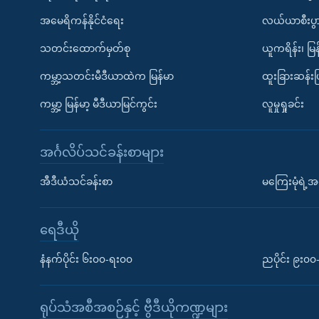
အမေရိကန်နိုင်ငံရေး
လယ်ယာစီးပွ
သတင်းထောက်မှတ်စု
ယူကရိန်း၊ မြန
ကမ္ဘာ့သတင်းမီဒီယာထဲက မြန်မာ
ထူးခြားဆန်း
ကမ္ဘာ့ မြန်မာ့ မီဒီယာမြင်ကွင်း
လူမှုရှုခင်း
အင်္ဂလိပ်သင်ခန်းစာများ
အီဒီယံသင်ခန်းစာ
မကြေးမုံရဲ့အင
ရေဒီယို
နံနက်ပိုင်း ၆း၀၀-ရး၀၀
ညပိုင်း ၉း၀
ရုပ်သံအစီအစဉ်နှင့် ဗွီဒီယိုကဏ္ဍများ