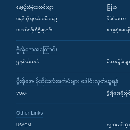
နေ့စဉ်တီဗွီသတင်းလွှာ
မြန်မာ
ရေဒီယို ရုပ်သံအစီအစဉ်
နိုင်ငံတကာ
အပတ်စဉ်တီဗွီမဂ္ဂဇင်း
တွေ့ဆုံမေးမြန
ဗွီအိုအေအကြောင်း
ဌာနမိတ်ဆက်
မီတာလှိုင်းမျာ
ဗွီအိုအေ မိုဘိုင်းလ်အက်ပ်များ ဒေါင်းလုတ်ယူရန်
Learning English
VOA+
ဗွီအိုအေမိုဘ
ဗွီအိုအေ လူမှုကွန်ယက်များ
Other Links
USAGM
လွတ်လပ်တဲ့