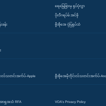
ရေမြေခြားမှ ရုပ်ပုံလွှာ
ပိုလီဂရပ်ဖ်.အင်ဖို
်းခန်း
ဗွီအိုအေ ပုံပြရုပ်သံ
း
ိုင်းလ်သတင်းအက်ပ်-Apple
ဗွီအိုအေမိုဘိုင်းလ်သတင်းအက်ပ်-An
 အာရှအသံ RFA
VOA's Privacy Policy