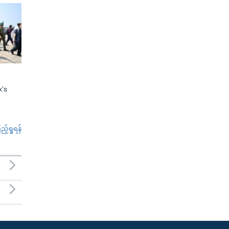
x's
်ရှုရန်