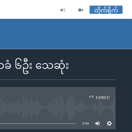
တိုက်ရိုက်
သခံ ၆ဦး သေဆုံး
EMBED
ble
0:54