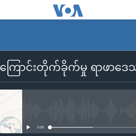
ြောင်းတိုက်ခိုက်မှု ရာဖာဒေ
No media source currently availa
0:00