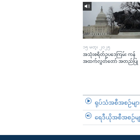
၁၅ မတ္၊ ၂၀၂၅
အသုံးစရိတ်ဥပဒေကြမ်း ကန်
အထက်လွှတ်တော် အတည်ပြု
ရုပ်သံအစီအစဉ်မျာ
ရေဒီယိုအစီအစဉ်မျ