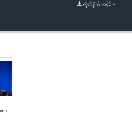
တိုက်ရိုက် လင့်ခ်
EMBED
rump