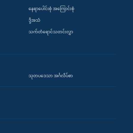
နေရာပေါင်းစုံ အကြောင်းစုံ
ဒို့အသံ
သက်တံရောင်သတင်းလွှာ
သုတပဒေသာ အင်္ဂလိပ်စာ