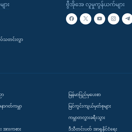
ုများ
ဗွီအိုအေ လူမှုကွန်ယက်များ
းလ်သတင်းလွှာ
ပညာ
မြန်မာပြည်မှပေးစာ
အနာဂတ်ကမ္ဘာ
မြင်ကွင်းကျယ်မှတ်စုများ
ကမ္ဘာတလွှားခရီးသွား
း အားကစား
ဒီသီတင်းပတ် အာရှနိုင်ငံရေး