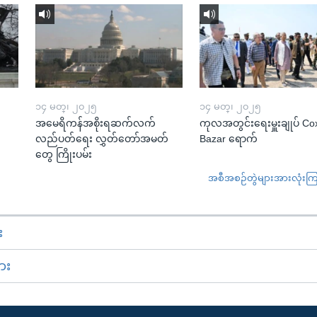
၁၄ မတ္၊ ၂၀၂၅
၁၄ မတ္၊ ၂၀၂၅
အမေရိကန်အစိုးရဆက်လက်
ကုလအတွင်းရေးမှူးချုပ် Co
လည်ပတ်ရေး လွှတ်တော်အမတ်
Bazar ရောက်
တွေ ကြိုးပမ်း
အစီအစဉ်တွဲများအားလုံးကြည့
း
ား