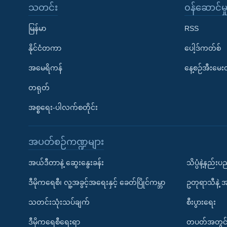
သတင်း
၀န်ဆောင်မှ
မြန်မာ
RSS
နိုင်ငံတကာ
ပေါ့ဒ်ကတ်စ်
အမေရိကန်
နေ့စဉ်အီးမေ
တရုတ်
အစ္စရေး-ပါလက်စတိုင်း
အပတ်စဉ်ကဏ္ဍများ
အယ်ဒီတာနဲ့ ဆွေးနွေးခန်း
သိပ္ပံနဲ့နည်း
ဒီမိုကရေစီ၊ လူ့အခွင့်အရေးနှင့် ခေတ်ပြိုင်ကမ္ဘာ
ဥတုရာသီနဲ့ 
သတင်းသုံးသပ်ချက်
စီးပွားရေး
ဒီမိုကရေစီရေးရာ
တပတ်အတွင်