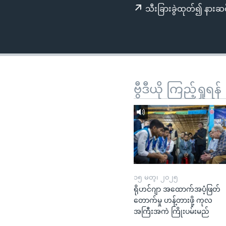
သုတပဒေသာ အင်္ဂလိပ်စာ
အ
သီးခြားခွဲထုတ်၍ နားဆင
ညွန်း
စာမျက်နှာ
သို့
ကျော်
ကြည့်
ရန်
ဗွီဒီယို ကြည့်ရှုရန်
ရှာဖွေ
ရန်
နေရာ
သို့
ကျော်
ရန်
၁၅ မတ္၊ ၂၀၂၅
ရိုဟင်ဂျာ အထောက်အပံ့ဖြတ်
တောက်မှု ဟန့်တားဖို့ ကုလ
အကြီးအကဲ ကြိုးပမ်းမည်