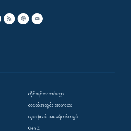
တိုင်းရင်းသတင်းလွှာ
တပတ်အတွင်း အားကစား
သုတစုံလင် အမေရိကန်တခွင်
Gen Z