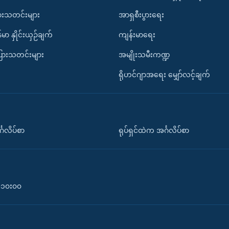
ားသတင်းများ
အာရှစီးပွားရေး
်မာ နှိုင်းယှဉ်ချက်
ကျန်းမာရေး
ပြားသတင်းများ
အမျိုးသမီးကဏ္ဍ
ရိုဟင်ဂျာအရေး မျှော်လင့်ချက်
်္ဂလိပ်စာ
ရုပ်ရှင်ထဲက အင်္ဂလိပ်စာ
၀-၁၀း၀၀