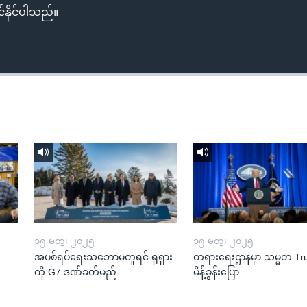
်နိုင်ပါသည်။
၁၅ မတ္၊ ၂၀၂၅
၁၅ မတ္၊ ၂၀၂၅
အပစ်ရပ်ရေးသဘောမတူရင် ရုရှား
တရားရေးဌာနမှာ သမ္မတ T
ကို G7 ဒဏ်ခတ်မည်
မိန့်ခွန်းပြော