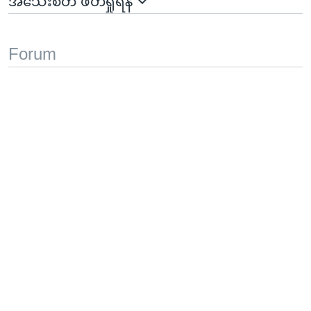
အသေးစိတ် ဖတ်ရှုရန်
Forum