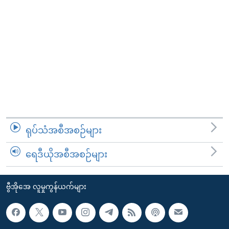
ရုပ်သံအစီအစဉ်များ
ရေဒီယိုအစီအစဉ်များ
ဗွီအိုအေ လူမှုကွန်ယက်များ