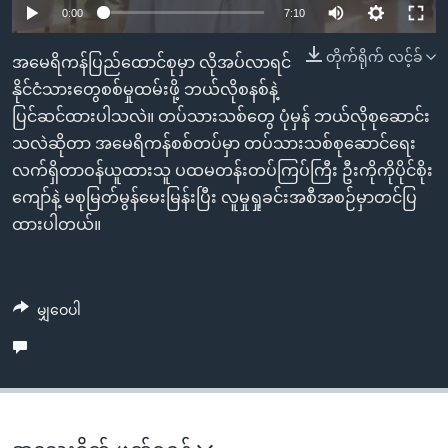
အ
0:00
7:10
သုတပဒေသာ အင်္ဂလိပ်စာ
ညွန်း
Learning English
တိုက်ရိုက် လင့်ခ်
စာမျက်နှာ
အမေရိကန်ပြည်ထောင်စုမှာ လိုအပ်လာရင်
သို့
ဗွီအိုအေ လူမှုကွန်ယက်များ
နိုင်ငံသားတွေစစ်မှုထမ်းဖို့ ဘယ်လိုစနစ်နဲ့
ကျော်
ပြင်ဆင်ထားပါသလဲ။ တပ်သားသစ်တွေ ပုံမှန် ဘယ်လိုစုဆောင်း
ကြည့်
သလဲဆိုတာ အမေရိကန်စစ်တပ်မှာ တပ်သားသစ်စုဆောင်ရေး
ရန်
လက်ရှိတာဝန်ယူထားသူ ပထမတန်းတပ်ကြပ်ကြီး ဦးကိုကိုပိုင်စိုး
ဘာသာစကားများ
ရှာဖွေ
ကျော်နဲ့ မစုမြတ်မွန်မေးမြန်းပြီး လူမှုရှုခင်းအစီအစဉ်မှာတင်ပြ
ရန်
ထားပါတယ်။
နေရာ
သို့
ကျော်
မျှဝေပါ
ရန်