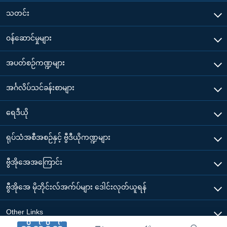
သတင်း
၀န်ဆောင်မှုများ
အပတ်စဉ်ကဏ္ဍများ
အင်္ဂလိပ်သင်ခန်းစာများ
ရေဒီယို
ရုပ်သံအစီအစဉ်နှင့် ဗွီဒီယိုကဏ္ဍများ
ဗွီအိုအေအကြောင်း
ဗွီအိုအေ မိုဘိုင်းလ်အက်ပ်များ ဒေါင်းလုတ်ယူရန်
Other Links