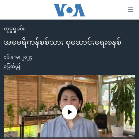
သုံး
ရ
လွယ်ကူ
လူမှုရှုခင်း
မူလစာမျက်နှာ
စေ
အမေရိကန်စစ်သား စုဆောင်းရေးစနစ်
မြန်မာ
သည့်
ကမ္ဘာ့သတင်းများ
၀၆ ေမ၊ ၂၀၂၄
Link
ဗွီဒီယို
နိုင်ငံတကာ
စုမြတ်မွန်
များ
သတင်းလွတ်လပ်ခွင့်
အမေရိကန်
ပင်မ
ရပ်ဝန်းတခု လမ်းတခု အလွန်
တရုတ်
အကြောင်းအရာ
သို့
အင်္ဂလိပ်စာလေ့လာမယ်
အစ္စရေး-ပါလက်စတိုင်း
ကျော်
အပတ်စဉ်ကဏ္ဍများ
အမေရိကန်သုံးအီဒီယံ
No media source currently available
ကြည့်
ရေဒီယိုနှင့်ရုပ်သံ အချက်အလက်များ
မကြေးမုံရဲ့ အင်္ဂလိပ်စာ
ရေဒီယို
ရန်
ပင်မ
ရေဒီယို/တီဗွီအစီအစဉ်
ရုပ်ရှင်ထဲက အင်္ဂလိပ်စာ
တီဗွီ