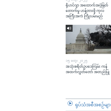
ရိုဟင်ဂျာ အထောက်အပံ့ဖြတ်
တောက်မှု ဟန့်တားဖို့ ကုလ
အကြီးအကဲ ကြိုးပမ်းမည်
၁၅ မတ္၊ ၂၀၂၅
အသုံးစရိတ်ဥပဒေကြမ်း ကန်
အထက်လွှတ်တော် အတည်ပြု
ရုပ်သံအစီအစဉ်မျာ