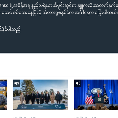
nko ရဲ့အမိန့်အရ နည်းပရိယာယ်ပိုင်းဆိုင်ရာ နျူကလီယာလက်နက်တွ
 စတင် စစ်ဆေးနေပြီလို့ ဘဲလားရုစ်နိုင်ငံက အင်္ဂါနေ့က ပြောပါတယ်
်နိုင်ပါသည်။
၁၅ မတ္၊ ၂၀၂၅
၁၅ မတ္၊ ၂၀၂၅