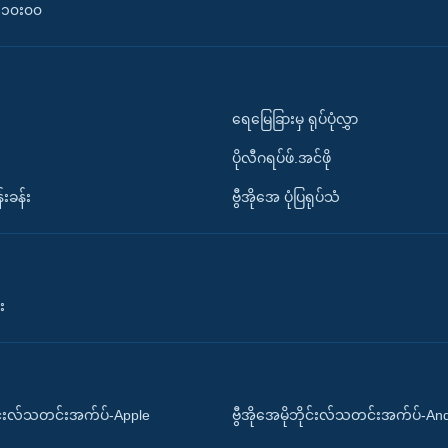
၀-၁၀း၀၀
ရေမြေခြားမှ ရုပ်ပုံလွှာ
ပိုလီဂရပ်ဖ်.အင်ဖို
်းခန်း
ဗွီအိုအေ ပုံပြရုပ်သံ
း
ိုင်းလ်သတင်းအက်ပ်-Apple
ဗွီအိုအေမိုဘိုင်းလ်သတင်းအက်ပ်-An