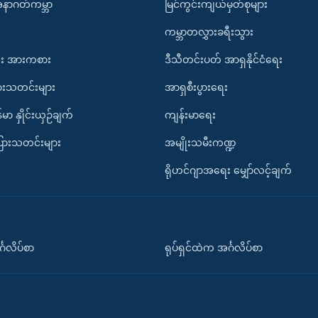
အနာဂတ်ကမ္ဘာ
မြင်ကွင်းကျယ်မှတ်စုများ
ကမ္ဘာတလွှားခရီးသွား
း အားကစား
ဒီသီတင်းပတ် အာရှနိုင်ငံရေး
ားသတင်းများ
အာရှစီးပွားရေး
်မာ နှိုင်းယှဉ်ချက်
ကျန်းမာရေး
ပြားသတင်းများ
အမျိုးသမီးကဏ္ဍ
ရိုဟင်ဂျာအရေး မျှော်လင့်ချက်
်္ဂလိပ်စာ
ရုပ်ရှင်ထဲက အင်္ဂလိပ်စာ