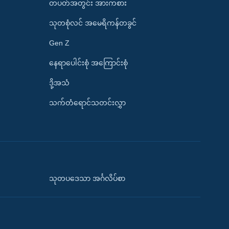
တပတ်အတွင်း အားကစား
သုတစုံလင် အမေရိကန်တခွင်
Gen Z
နေရာပေါင်းစုံ အကြောင်းစုံ
ဒို့အသံ
သက်တံရောင်သတင်းလွှာ
သုတပဒေသာ အင်္ဂလိပ်စာ