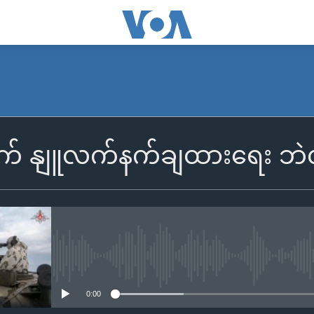
က် နျူလက်နက်ချထားရေး ဘဲလ
No media source currently availa
0:00