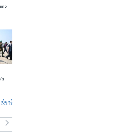
rump
x's
်ရှုရန်