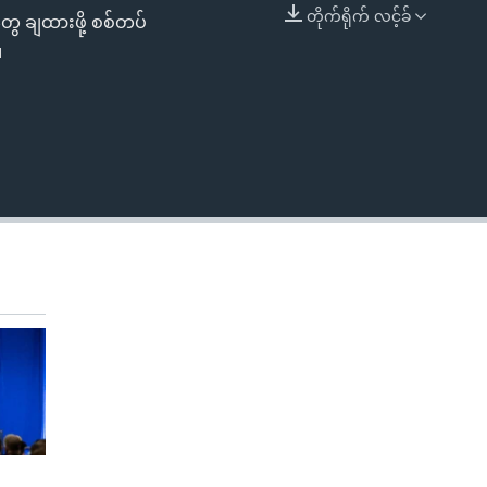
တိုက်ရိုက် လင့်ခ်
ေ ချထားဖို့ စစ်တပ်
EMBED
။