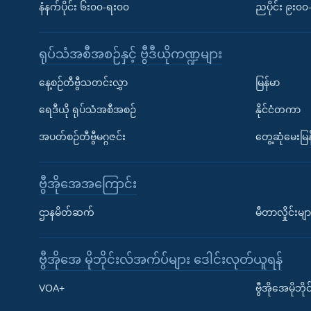
နံနက်ပိုင်း ၆း၀၀-ရး၀၀
ညပိုင်း ၉း၀
ရုပ်သံအစီအစဉ်နှင့် ဗွီဒီယိုကဏ္ဍများ
နေ့စဉ်တီဗွီသတင်းလွှာ
မြန်မာ
ရေဒီယို ရုပ်သံအစီအစဉ်
နိုင်ငံတကာ
အပတ်စဉ်တီဗွီမဂ္ဂဇင်း
တွေ့ဆုံမေးမြန
ဗွီအိုအေအကြောင်း
ဌာနမိတ်ဆက်
မီတာလှိုင်းမျာ
ဗွီအိုအေ မိုဘိုင်းလ်အက်ပ်များ ဒေါင်းလုတ်ယူရန်
Learning English
VOA+
ဗွီအိုအေမိုဘ
ဗွီအိုအေ လူမှုကွန်ယက်များ