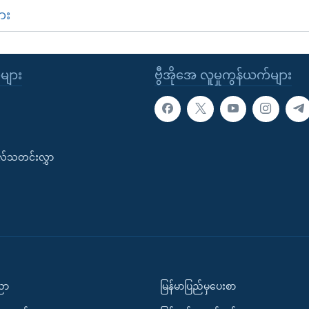
ား
ုများ
ဗွီအိုအေ လူမှုကွန်ယက်များ
းလ်သတင်းလွှာ
ပညာ
မြန်မာပြည်မှပေးစာ