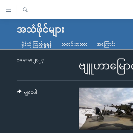
သုံး
ရ
ရှာဖွေ
လွယ်ကူ
မူလစာမျက်နှာ
အသံဖိုင်များ
ရ
စေ
မြန်မာ
လာ
ဗွီဒီယို ကြည့်ရှုရန်
သတင်းစာသား
အကြောင်း
သည့်
ဒ်
ကမ္ဘာ့သတင်းများ
Link
ဗွီဒီယို
နိုင်ငံတကာ
၀၈ ေမ၊ ၂၀၂၄
ဗျူဟာမြော
များ
သတင်းလွတ်လပ်ခွင့်
အမေရိကန်
ပင်မ
ရပ်ဝန်းတခု လမ်းတခု အလွန်
တရုတ်
အကြောင်းအရာ
အင်္ဂလိပ်စာလေ့လာမယ်
အစ္စရေး-ပါလက်စတိုင်း
မျှဝေပါ
သို့
အပတ်စဉ်ကဏ္ဍများ
အမေရိကန်သုံးအီဒီယံ
ကျော်
ကြည့်
ရေဒီယိုနှင့်ရုပ်သံ အချက်အလက်များ
မကြေးမုံရဲ့ အင်္ဂလိပ်စာ
ရေဒီယို
ရန်
ရေဒီယို/တီဗွီအစီအစဉ်
ရုပ်ရှင်ထဲက အင်္ဂလိပ်စာ
တီဗွီ
ပင်မ