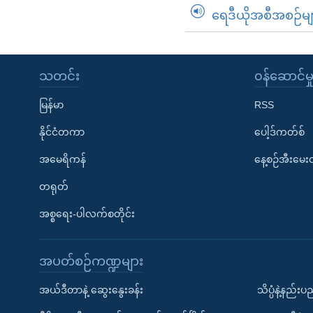
ရေဒီယိုအစီအစဉ်မျ
သတင်း
၀န်ဆောင်မှ
မြန်မာ
RSS
နိုင်ငံတကာ
ပေါ့ဒ်ကတ်စ်
အမေရိကန်
နေ့စဉ်အီးမေ
တရုတ်
အစ္စရေး-ပါလက်စတိုင်း
အပတ်စဉ်ကဏ္ဍများ
အယ်ဒီတာနဲ့ ဆွေးနွေးခန်း
သိပ္ပံနဲ့နည်း