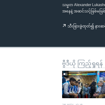
သုတပဒေသာ အင်္ဂလိပ်စာ
အ
သမ္မတ Alexander Lukashe
ညွန်း
အနေနဲ့ အဆင်သင့်ဖြစ်မဖြစ်
စာမျက်နှာ
သို့
သီးခြားခွဲထုတ်၍ နားဆင
ကျော်
ကြည့်
ရန်
ရှာဖွေ
ရန်
နေရာ
ဗွီဒီယို ကြည့်ရှုရန်
သို့
ကျော်
ရန်
၁၅ မတ္၊ ၂၀၂၅