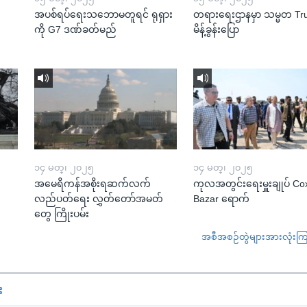
အပစ်ရပ်ရေးသဘောမတူရင် ရုရှား
တရားရေးဌာနမှာ သမ္မတ T
ကို G7 ဒဏ်ခတ်မည်
မိန့်ခွန်းပြော
၁၄ မတ္၊ ၂၀၂၅
၁၄ မတ္၊ ၂၀၂၅
အမေရိကန်အစိုးရဆက်လက်
ကုလအတွင်းရေးမှူးချုပ် Co
လည်ပတ်ရေး လွှတ်တော်အမတ်
Bazar ရောက်
တွေ ကြိုးပမ်း
အစီအစဉ်တွဲများအားလုံးကြည့
း