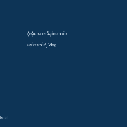
ဗွီအိုအေ တမိနစ်သတင်း
နော်သဇင်ရဲ့ Vlog
droid