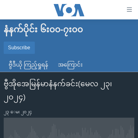
သုံး
ရ
လွယ်ကူ
နံနက်ပိုင်း ၆း၀၀-၇း၀၀
မူလစာမျက်နှာ
စေ
မြန်မာ
Subscribe
သည့်
SUBSCRIBE
ကမ္ဘာ့သတင်းများ
Link
ဗွီဒီယို ကြည့်ရှုရန်
အကြောင်း
ဗွီဒီယို
နိုင်ငံတကာ
များ
Spotify
သတင်းလွတ်လပ်ခွင့်
အမေရိကန်
ပင်မ
ဗွီအိုအေမြန်မာနံနက်ခင်း(မေလ ၂၃၊
ရပ်ဝန်းတခု လမ်းတခု အလွန်
တရုတ်
အကြောင်းအရာ
ရယူရန်
၂၀၂၄)
သို့
အင်္ဂလိပ်စာလေ့လာမယ်
အစ္စရေး-ပါလက်စတိုင်း
ကျော်
အပတ်စဉ်ကဏ္ဍများ
အမေရိကန်သုံးအီဒီယံ
၂၃ ေမ၊ ၂၀၂၄
ကြည့်
ရေဒီယိုနှင့်ရုပ်သံ အချက်အလက်များ
မကြေးမုံရဲ့ အင်္ဂလိပ်စာ
ရေဒီယို
ရန်
ပင်မ
ရေဒီယို/တီဗွီအစီအစဉ်
ရုပ်ရှင်ထဲက အင်္ဂလိပ်စာ
တီဗွီ