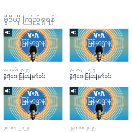
ဗွီဒီယို ကြည့်ရှုရန်
၀၁ ဧၿပီ၊ ၂၀၂၅
၃၁ မတ္၊ ၂၀၂၅
ဗွီအိုအေ မြန်မာနံနက်ခင်း
ဗွီအိုအေ မြန်မာနံနက်ခင်း
၃၀ မတ္၊ ၂၀၂၅
၂၉ မတ္၊ ၂၀၂၅