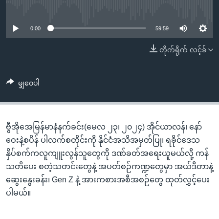
အ
No media source currently available
သုတပဒေသာ အင်္ဂလိပ်စာ
ညွန်း
Learning English
စာမျက်နှာ
0:00
59:59
သို့
ဗွီအိုအေ လူမှုကွန်ယက်များ
တိုက်ရိုက် လင့်ခ်
ကျော်
ကြည့်
ရန်
မျှဝေပါ
ဘာသာစကားများ
ရှာဖွေ
ရန်
နေရာ
ဗွီအိုအေမြန်မာနံနက်ခင်း(မေလ ၂၃၊ ၂၀၂၄) အိုင်ယာလန်၊ နော်
သို့
ဝေးနဲ့စပိန် ပါလက်စတိုင်းကို နိုင်ငံအသိအမှတ်ပြု၊ ရခိုင်ဒေသ
ကျော်
နှိပ်စက်ကလူကျူးလွန်သူတွေကို ဒဏ်ခတ်အရေးယူမယ်လို့ ကန်
ရန်
သတိပေး စတဲ့သတင်းတွေနဲ့ အပတ်စဉ်ကဏ္ဍတွေမှာ အယ်ဒီတာနဲ့
ဆွေးနွေးခန်း၊ Gen Z နဲ့ အားကစားအစီအစဉ်တွေ ထုတ်လွှင့်ပေး
ပါမယ်။