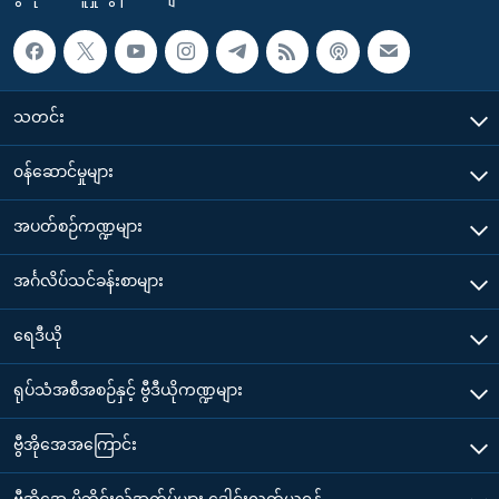
သတင်း
၀န်ဆောင်မှုများ
အပတ်စဉ်ကဏ္ဍများ
အင်္ဂလိပ်သင်ခန်းစာများ
ရေဒီယို
ရုပ်သံအစီအစဉ်နှင့် ဗွီဒီယိုကဏ္ဍများ
ဗွီအိုအေအကြောင်း
ဗွီအိုအေ မိုဘိုင်းလ်အက်ပ်များ ဒေါင်းလုတ်ယူရန်