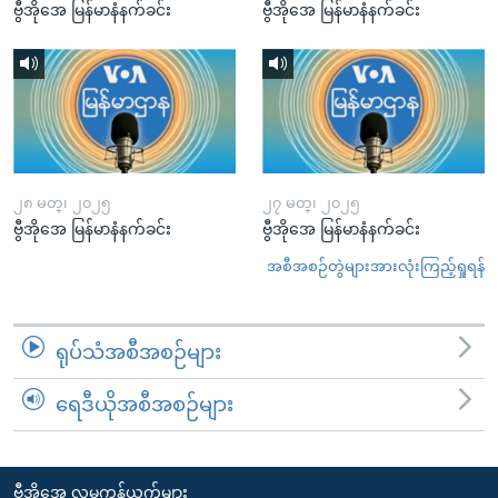
ဗွီအိုအေ မြန်မာနံနက်ခင်း
ဗွီအိုအေ မြန်မာနံနက်ခင်း
၂၈ မတ္၊ ၂၀၂၅
၂၇ မတ္၊ ၂၀၂၅
ဗွီအိုအေ မြန်မာနံနက်ခင်း
ဗွီအိုအေ မြန်မာနံနက်ခင်း
အစီအစဉ်တွဲများအားလုံးကြည့်ရှုရန်
ရုပ်သံအစီအစဉ်များ
ရေဒီယိုအစီအစဉ်များ
ဗွီအိုအေ လူမှုကွန်ယက်များ