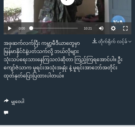
အ
သုတပဒေသာ အင်္ဂလိပ်စာ
ညွန်း
Learning English
စာမျက်နှာ
သို့
ဗွီအိုအေ လူမှုကွန်ယက်များ
0:00
10:21
ကျော်
တိုက်ရိုက် လင့်ခ်
ကြည့်
အခုဆက်လက်ပြီး ကမ္ဘာ့မီဒီယာတွေမှာ
ရန်
မြန်မာနိုင်ငံနဲ့ပတ်သက်လို့ ဘယ်လိုများ
ဘာသာစကားများ
ရှာဖွေ
သုံးသပ်ရေးသားနေကြသလဲဆိုတာ ကြည့်ကြရအောင်ပါ။ ဦး
ရန်
ကျော်ဇံသာက မူရင်းအသုံးအနှုံး နဲ့ မူရင်းအာဘော်အတိုင်း
နေရာ
ထုတ်နုတ်ပြောပြထားပါတယ်။
သို့
ကျော်
ရန်
မျှဝေပါ