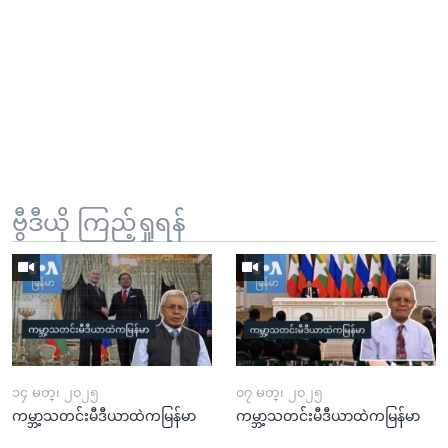
ဗွီဒီယို ကြည့်ရှုရန်
၁၄ မတ္၊ ၂၀၂၅
၀၇ မတ္၊ ၂၀၂၅
ကမ္ဘာ့သတင်းမီဒီယာထဲကမြန်မာ
ကမ္ဘာ့သတင်းမီဒီယာထဲကမြန်မာ