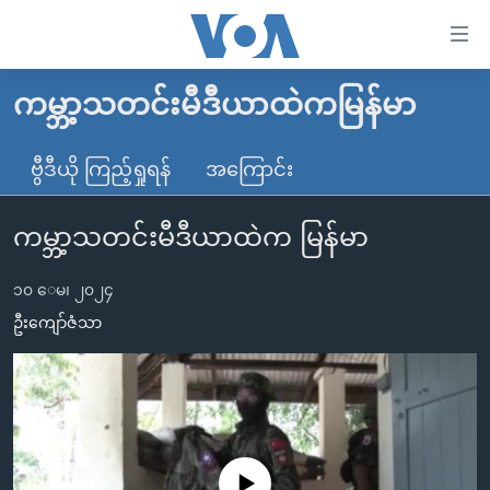
သုံး
ရ
လွယ်ကူ
ကမ္ဘာ့သတင်းမီဒီယာထဲကမြန်မာ
မူလစာမျက်နှာ
စေ
မြန်မာ
ဗွီဒီယို ကြည့်ရှုရန်
အကြောင်း
သည့်
ကမ္ဘာ့သတင်းများ
Link
ကမ္ဘာ့သတင်းမီဒီယာထဲက မြန်မာ
ဗွီဒီယို
နိုင်ငံတကာ
များ
သတင်းလွတ်လပ်ခွင့်
အမေရိကန်
ပင်မ
၁၀ ေမ၊ ၂၀၂၄
ရပ်ဝန်းတခု လမ်းတခု အလွန်
တရုတ်
အကြောင်းအရာ
ဦးကျော်ဇံသာ
သို့
အင်္ဂလိပ်စာလေ့လာမယ်
အစ္စရေး-ပါလက်စတိုင်း
ကျော်
အပတ်စဉ်ကဏ္ဍများ
အမေရိကန်သုံးအီဒီယံ
ကြည့်
ရေဒီယိုနှင့်ရုပ်သံ အချက်အလက်များ
မကြေးမုံရဲ့ အင်္ဂလိပ်စာ
ရေဒီယို
ရန်
ပင်မ
ရေဒီယို/တီဗွီအစီအစဉ်
ရုပ်ရှင်ထဲက အင်္ဂလိပ်စာ
တီဗွီ
No media source currently available