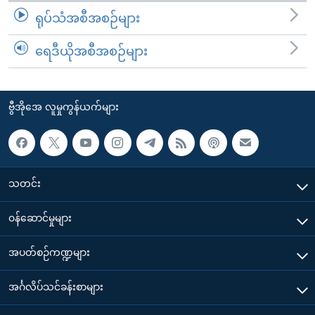
ရုပ်သံအစီအစဉ်များ
ရေဒီယိုအစီအစဉ်များ
ဗွီအိုအေ လူမှုကွန်ယက်များ
သတင်း
၀န်ဆောင်မှုများ
အပတ်စဉ်ကဏ္ဍများ
အင်္ဂလိပ်သင်ခန်းစာများ