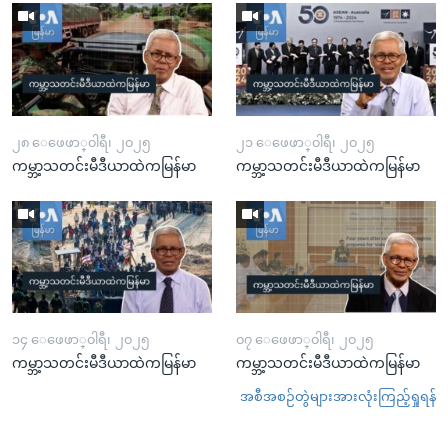
၂၈ ေဖေဖာ္၀ါရီ၊ ၂၀၂၅
၂၁ ေဖေဖာ္၀ါရီ၊ ၂၀၂၅
ကမ္ဘာ့သတင်းမီဒီယာထဲကမြန်မာ
ကမ္ဘာ့သတင်းမီဒီယာထဲကမြန်မာ
၁၄ ေဖေဖာ္၀ါရီ၊ ၂၀၂၅
၀၇ ေဖေဖာ္၀ါရီ၊ ၂၀၂၅
ကမ္ဘာ့သတင်းမီဒီယာထဲကမြန်မာ
ကမ္ဘာ့သတင်းမီဒီယာထဲကမြန်မာ
အစီအစဉ်တွဲများအားလုံးကြည့်ရှုရန်