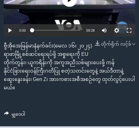
အ
သုတပဒေသာ အင်္ဂလိပ်စာ
ညွန်း
Learning English
စာမျက်နှာ
သို့
ဗွီအိုအေ လူမှုကွန်ယက်များ
0:00
59:28
ကျော်
ကြည့်
တိုက်ရိုက် လင့်ခ်
ဗွီအိုအေမြန်မာနံနက်ခင်း(မေလ ၁၆၊ ၂၀၂၄)
ရန်
ရာဖာမြို့စစ်ဆင်ရေးရပ်ဖို့ အစ္စရေးကို EU
ဘာသာစကားများ
ရှာဖွေ
တိုက်တွန်း၊ ယူကရိန်းကို အကူအညီသစ်များပေးဖို့ ကန်
ရန်
နိုင်ငံခြားရေးဝန်ကြီးဂတိပြု စတဲ့သတင်းတွေနဲ့ အယ်ဒီတာနဲ့
နေရာ
ဆွေးနွေးခန်း၊ Gen Z၊ အားကစားအစီအစဉ်တွေ ထုတ်လွှင့်ပေးပါ
သို့
မယ်။
ကျော်
ရန်
မျှဝေပါ