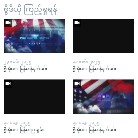
ဗွီဒီယို ကြည့်ရှုရန်
၂၃ ဧၿပီ၊ ၂၀၂၅
၀၁ ဧၿပီ၊ ၂၀၂၅
ဗွီအိုအေ မြန်မာနံနက်ခင်း
ဗွီအိုအေ မြန်မာနံနက်ခင်း
၃၁ မတ္၊ ၂၀၂၅
၃၁ မတ္၊ ၂၀၂၅
ဗွီအိုအေ မြန်မာညချမ်း
ဗွီအိုအေ မြန်မာနံနက်ခင်း