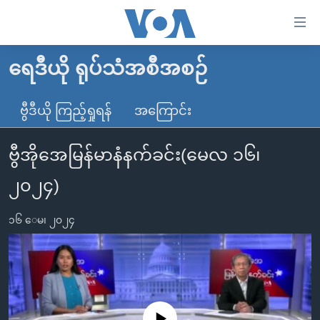
သုံး
ရ
လွယ်ကူ
ရေဒီယို ရုပ်သံအစီအစဉ်
မူလစာမျက်နှာ
စေ
မြန်မာ
ဗွီဒီယို ကြည့်ရှုရန်
အကြောင်း
သည့်
ကမ္ဘာ့သတင်းများ
Link
ဗွီအိုအေမြန်မာနံနက်ခင်း(မေလ ၁၆၊
ဗွီဒီယို
နိုင်ငံတကာ
များ
သတင်းလွတ်လပ်ခွင့်
အမေရိကန်
၂၀၂၄)
ပင်မ
ရပ်ဝန်းတခု လမ်းတခု အလွန်
တရုတ်
အကြောင်းအရာ
၁၆ ေမ၊ ၂၀၂၄
သို့
အင်္ဂလိပ်စာလေ့လာမယ်
အစ္စရေး-ပါလက်စတိုင်း
ကျော်
အပတ်စဉ်ကဏ္ဍများ
အမေရိကန်သုံးအီဒီယံ
ကြည့်
ရေဒီယိုနှင့်ရုပ်သံ အချက်အလက်များ
မကြေးမုံရဲ့ အင်္ဂလိပ်စာ
ရေဒီယို
ရန်
ပင်မ
ရေဒီယို/တီဗွီအစီအစဉ်
ရုပ်ရှင်ထဲက အင်္ဂလိပ်စာ
တီဗွီ
No media source currently available