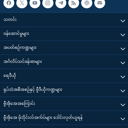
သတင်း
၀န်ဆောင်မှုများ
အပတ်စဉ်ကဏ္ဍများ
အင်္ဂလိပ်သင်ခန်းစာများ
ရေဒီယို
ရုပ်သံအစီအစဉ်နှင့် ဗွီဒီယိုကဏ္ဍများ
ဗွီအိုအေအကြောင်း
ဗွီအိုအေ မိုဘိုင်းလ်အက်ပ်များ ဒေါင်းလုတ်ယူရန်