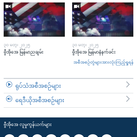
၃၀ မတ္၊ ၂၀၂၅
၃၀ မတ္၊ ၂၀၂၅
ဗွီအိုအေ မြန်မာညချမ်း
ဗွီအိုအေ မြန်မာနံနက်ခင်း
အစီအစဉ်တွဲများအားလုံးကြည့်ရှုရန်
ရုပ်သံအစီအစဉ်များ
ရေဒီယိုအစီအစဉ်များ
ဗွီအိုအေ လူမှုကွန်ယက်များ