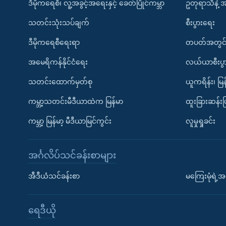
ဒီမိုကရေစီ၊ လူ့အခွင့်အရေးနှင့် ခေတ်ပြိုင်ကမ္ဘာ
ဥတုရာသီနဲ့ 
သတင်းသုံးသပ်ချက်
စီးပွားရေး
ဒီမိုကရေစီရေးရာ
တပတ်အတွင်
အမေရိကန်နိုင်ငံရေး
လယ်ယာစီးပွ
သတင်းထောက်မှတ်စု
ယူကရိန်း၊ မြန
ကမ္ဘာ့သတင်းမီဒီယာထဲက မြန်မာ
ထူးခြားဆန်း
ကမ္ဘာ့ မြန်မာ့ မီဒီယာမြင်ကွင်း
လူမှုရှုခင်း
အင်္ဂလိပ်သင်ခန်းစာများ
အီဒီယံသင်ခန်းစာ
မကြေးမုံရဲ့အင
ရေဒီယို