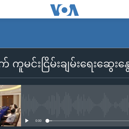
ာက် ကူမင်းငြိမ်းချမ်းရေးဆွေ
No media source currently availa
0:00