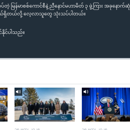
်တဲ့ မြန်မာစစ်ကောင်စီနဲ့ ညီနောင်မဟာမိတ် ၃ ဖွဲ့ကြား အခုနောက်ဆုံးဆ
းဖွယ်ရှိတယ်လို့ လေ့လာသူတွေ သုံးသပ်ပါတယ်။
်နိုင်ပါသည်။
၁၅ မတ္၊ ၂၀၂၅
၁၅ မတ္၊ ၂၀၂၅