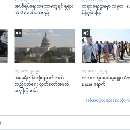
အပစ်ရပ်ရေးသဘောမတူရင် ရုရှား
တရားရေးဌာနမှာ သမ္မတ T
ကို G7 ဒဏ်ခတ်မည်
မိန့်ခွန်းပြော
၁၄ မတ္၊ ၂၀၂၅
၁၄ မတ္၊ ၂၀၂၅
အမေရိကန်အစိုးရဆက်လက်
ကုလအတွင်းရေးမှူးချုပ် Co
လည်ပတ်ရေး လွှတ်တော်အမတ်
Bazar ရောက်
တွေ ကြိုးပမ်း
အစီအစဉ်တွဲများအားလုံးကြည့
း