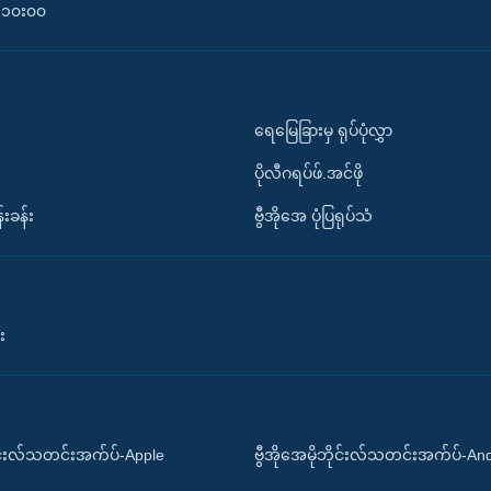
၀-၁၀း၀၀
ရေမြေခြားမှ ရုပ်ပုံလွှာ
ပိုလီဂရပ်ဖ်.အင်ဖို
်းခန်း
ဗွီအိုအေ ပုံပြရုပ်သံ
း
ိုင်းလ်သတင်းအက်ပ်-Apple
ဗွီအိုအေမိုဘိုင်းလ်သတင်းအက်ပ်-An