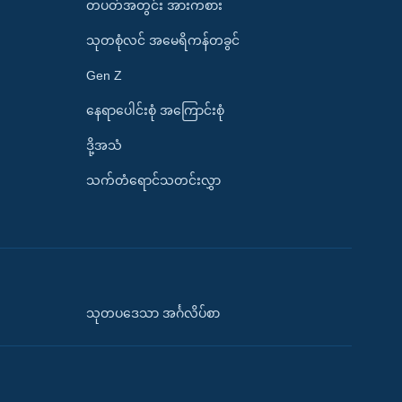
တပတ်အတွင်း အားကစား
သုတစုံလင် အမေရိကန်တခွင်
Gen Z
နေရာပေါင်းစုံ အကြောင်းစုံ
ဒို့အသံ
သက်တံရောင်သတင်းလွှာ
သုတပဒေသာ အင်္ဂလိပ်စာ