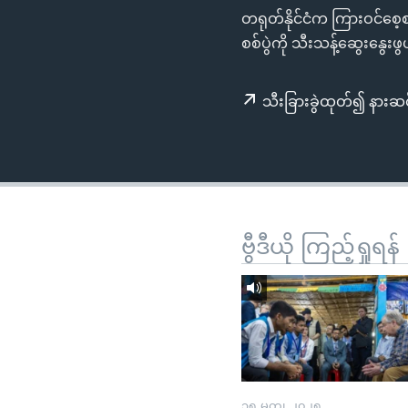
သုတပဒေသာ အင်္ဂလိပ်စာ
အ
တရုတ်နိုင်ငံက ကြားဝင်စေ့စပ
ညွန်း
စစ်ပွဲကို သီးသန့်ဆွေးနွေ
စာမျက်နှာ
သို့
သီးခြားခွဲထုတ်၍ နားဆင
ကျော်
ကြည့်
ရန်
ရှာဖွေ
ရန်
နေရာ
ဗွီဒီယို ကြည့်ရှုရန်
သို့
ကျော်
ရန်
၁၅ မတ္၊ ၂၀၂၅