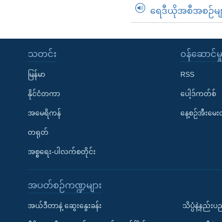
ရေဒီယိုအစီအစဉ်မျ
သတင်း
၀န်ဆောင်မှ
မြန်မာ
RSS
နိုင်ငံတကာ
ပေါ့ဒ်ကတ်စ်
အမေရိကန်
နေ့စဉ်အီးမေ
တရုတ်
အစ္စရေး-ပါလက်စတိုင်း
အပတ်စဉ်ကဏ္ဍများ
အယ်ဒီတာနဲ့ ဆွေးနွေးခန်း
သိပ္ပံနဲ့နည်း