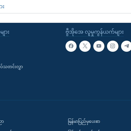
ား
ုများ
ဗွီအိုအေ လူမှုကွန်ယက်များ
းလ်သတင်းလွှာ
ပညာ
မြန်မာပြည်မှပေးစာ