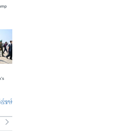
rump
x's
်ရှုရန်