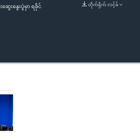
တိုက်ရိုက် လင့်ခ်
ွေးနွေးပွဲမှာ ရခိုင်
EMBED