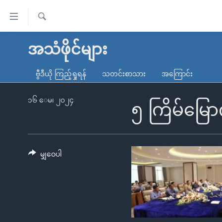
သုံး
ရ
ရှာဖွေ
လွယ်ကူ
မူလစာမျက်နှာ
အသံဖိုင်များ
ရ
စေ
မြန်မာ
လာ
ဗွီဒီယို ကြည့်ရှုရန်
သတင်းစာသား
အကြောင်း
သည့်
ဒ်
ကမ္ဘာ့သတင်းများ
Link
ဗွီဒီယို
နိုင်ငံတကာ
၁၆ ေမ၊ ၂၀၂၄
၅ ကြိမ်မြေ
များ
သတင်းလွတ်လပ်ခွင့်
အမေရိကန်
ပင်မ
ရပ်ဝန်းတခု လမ်းတခု အလွန်
တရုတ်
အကြောင်းအရာ
အင်္ဂလိပ်စာလေ့လာမယ်
အစ္စရေး-ပါလက်စတိုင်း
မျှဝေပါ
သို့
အပတ်စဉ်ကဏ္ဍများ
အမေရိကန်သုံးအီဒီယံ
ကျော်
ကြည့်
ရေဒီယိုနှင့်ရုပ်သံ အချက်အလက်များ
မကြေးမုံရဲ့ အင်္ဂလိပ်စာ
ရေဒီယို
ရန်
ရေဒီယို/တီဗွီအစီအစဉ်
ရုပ်ရှင်ထဲက အင်္ဂလိပ်စာ
တီဗွီ
ပင်မ