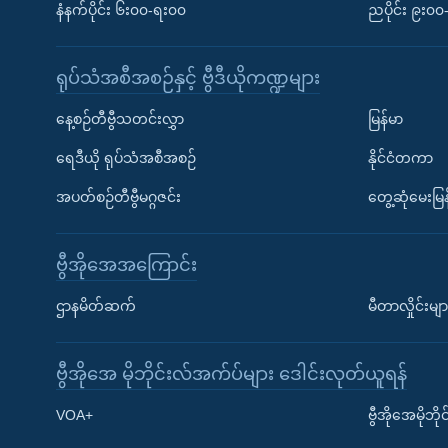
နံနက်ပိုင်း ၆း၀၀-ရး၀၀
ညပိုင်း ၉း၀
ရုပ်သံအစီအစဉ်နှင့် ဗွီဒီယိုကဏ္ဍများ
နေ့စဉ်တီဗွီသတင်းလွှာ
မြန်မာ
ရေဒီယို ရုပ်သံအစီအစဉ်
နိုင်ငံတကာ
အပတ်စဉ်တီဗွီမဂ္ဂဇင်း
တွေ့ဆုံမေးမြန
ဗွီအိုအေအကြောင်း
ဌာနမိတ်ဆက်
မီတာလှိုင်းမျာ
ဗွီအိုအေ မိုဘိုင်းလ်အက်ပ်များ ဒေါင်းလုတ်ယူရန်
Learning English
VOA+
ဗွီအိုအေမိုဘ
ဗွီအိုအေ လူမှုကွန်ယက်များ