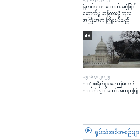
ရိုဟင်ဂျာ အထောက်အပံ့ဖြတ်
တောက်မှု ဟန့်တားဖို့ ကုလ
အကြီးအကဲ ကြိုးပမ်းမည်
၁၅ မတ္၊ ၂၀၂၅
အသုံးစရိတ်ဥပဒေကြမ်း ကန်
အထက်လွှတ်တော် အတည်ပြု
ရုပ်သံအစီအစဉ်မျာ