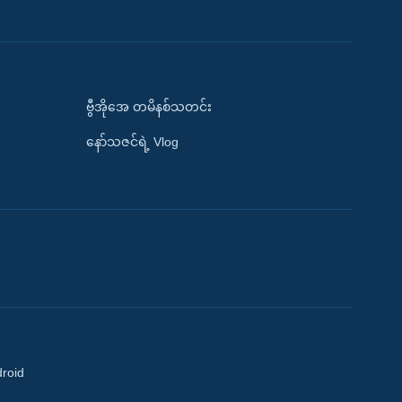
ဗွီအိုအေ တမိနစ်သတင်း
နော်သဇင်ရဲ့ Vlog
droid