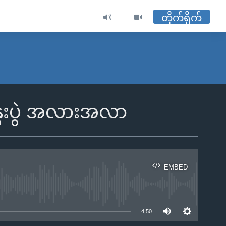
တိုက်ရိုက်
းနွေးပွဲ အလားအလာ
EMBED
ble
4:50