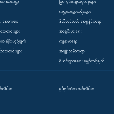
အနာဂတ်ကမ္ဘာ
မြင်ကွင်းကျယ်မှတ်စုများ
ကမ္ဘာတလွှားခရီးသွား
း အားကစား
ဒီသီတင်းပတ် အာရှနိုင်ငံရေး
ားသတင်းများ
အာရှစီးပွားရေး
်မာ နှိုင်းယှဉ်ချက်
ကျန်းမာရေး
ပြားသတင်းများ
အမျိုးသမီးကဏ္ဍ
ရိုဟင်ဂျာအရေး မျှော်လင့်ချက်
်္ဂလိပ်စာ
ရုပ်ရှင်ထဲက အင်္ဂလိပ်စာ