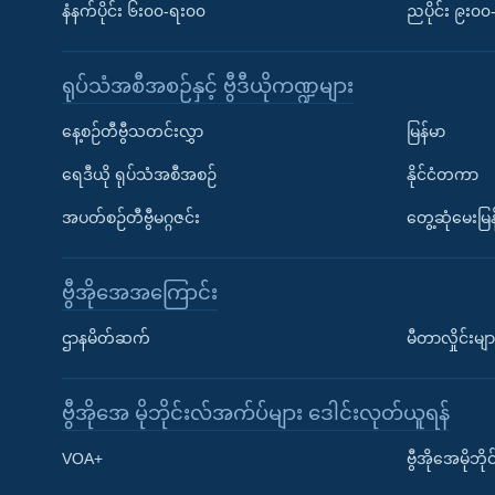
နံနက်ပိုင်း ၆း၀၀-ရး၀၀
ညပိုင်း ၉း၀
ရုပ်သံအစီအစဉ်နှင့် ဗွီဒီယိုကဏ္ဍများ
နေ့စဉ်တီဗွီသတင်းလွှာ
မြန်မာ
ရေဒီယို ရုပ်သံအစီအစဉ်
နိုင်ငံတကာ
အပတ်စဉ်တီဗွီမဂ္ဂဇင်း
တွေ့ဆုံမေးမြန
ဗွီအိုအေအကြောင်း
ဌာနမိတ်ဆက်
မီတာလှိုင်းမျာ
ဗွီအိုအေ မိုဘိုင်းလ်အက်ပ်များ ဒေါင်းလုတ်ယူရန်
Learning English
VOA+
ဗွီအိုအေမိုဘ
ဗွီအိုအေ လူမှုကွန်ယက်များ