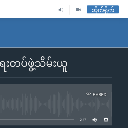
တိုက်ရိုက်
ေးတပ်ဖွဲ့သိမ်းယူ
EMBED
ble
2:47