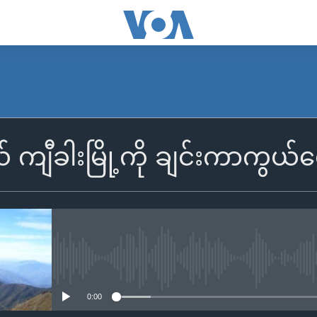
် ကျီခါးမြို့ကို ချင်းကာကွယ်ရ
No media source currently availa
0:00