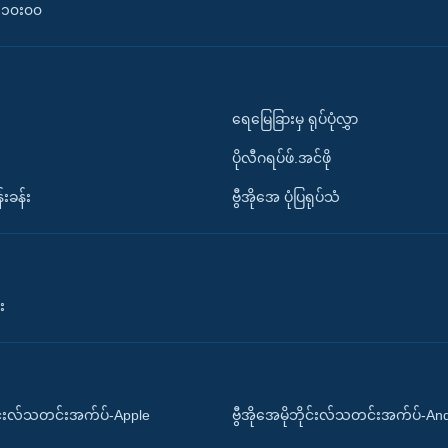
၀-၁၀း၀၀
ရေမြေခြားမှ ရုပ်ပုံလွှာ
ပိုလီဂရပ်ဖ်.အင်ဖို
်းခန်း
ဗွီအိုအေ ပုံပြရုပ်သံ
း
ိုင်းလ်သတင်းအက်ပ်-Apple
ဗွီအိုအေမိုဘိုင်းလ်သတင်းအက်ပ်-An