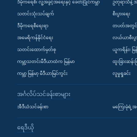
ဒီမိုကရေစီ၊ လူ့အခွင့်အရေးနှင့် ခေတ်ပြိုင်ကမ္ဘာ
ဥတုရာသီနဲ့ 
သတင်းသုံးသပ်ချက်
စီးပွားရေး
ဒီမိုကရေစီရေးရာ
တပတ်အတွင်
အမေရိကန်နိုင်ငံရေး
လယ်ယာစီးပွ
သတင်းထောက်မှတ်စု
ယူကရိန်း၊ မြန
ကမ္ဘာ့သတင်းမီဒီယာထဲက မြန်မာ
ထူးခြားဆန်း
ကမ္ဘာ့ မြန်မာ့ မီဒီယာမြင်ကွင်း
လူမှုရှုခင်း
အင်္ဂလိပ်သင်ခန်းစာများ
အီဒီယံသင်ခန်းစာ
မကြေးမုံရဲ့အင
ရေဒီယို