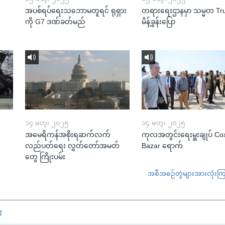
အပစ်ရပ်ရေးသဘောမတူရင် ရုရှား
တရားရေးဌာနမှာ သမ္မတ T
ကို G7 ဒဏ်ခတ်မည်
မိန့်ခွန်းပြော
၁၄ မတ္၊ ၂၀၂၅
၁၄ မတ္၊ ၂၀၂၅
အမေရိကန်အစိုးရဆက်လက်
ကုလအတွင်းရေးမှူးချုပ် Co
လည်ပတ်ရေး လွှတ်တော်အမတ်
Bazar ရောက်
တွေ ကြိုးပမ်း
အစီအစဉ်တွဲများအားလုံးကြည့
း