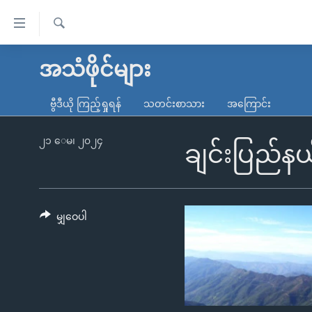
သုံး
ရ
ရှာဖွေ
လွယ်ကူ
မူလစာမျက်နှာ
အသံဖိုင်များ
ရ
စေ
မြန်မာ
လာ
ဗွီဒီယို ကြည့်ရှုရန်
သတင်းစာသား
အကြောင်း
သည့်
ဒ်
ကမ္ဘာ့သတင်းများ
Link
ဗွီဒီယို
နိုင်ငံတကာ
၂၁ ေမ၊ ၂၀၂၄
ချင်းပြည်နယ
များ
သတင်းလွတ်လပ်ခွင့်
အမေရိကန်
ပင်မ
ရပ်ဝန်းတခု လမ်းတခု အလွန်
တရုတ်
အကြောင်းအရာ
အင်္ဂလိပ်စာလေ့လာမယ်
အစ္စရေး-ပါလက်စတိုင်း
မျှဝေပါ
သို့
အပတ်စဉ်ကဏ္ဍများ
အမေရိကန်သုံးအီဒီယံ
ကျော်
ကြည့်
ရေဒီယိုနှင့်ရုပ်သံ အချက်အလက်များ
မကြေးမုံရဲ့ အင်္ဂလိပ်စာ
ရေဒီယို
ရန်
ရေဒီယို/တီဗွီအစီအစဉ်
ရုပ်ရှင်ထဲက အင်္ဂလိပ်စာ
တီဗွီ
ပင်မ