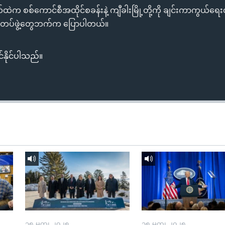
ယ်ထဲက စစ်ကောင်စီအထိုင်စခန်းနဲ့ ကျီခါးမြို့တို့ကို ချင်းကာကွယ်ရေးတ
းတပ်ဖွဲ့တွေဘက်က ပြောပါတယ်။
်နိုင်ပါသည်။
၁၅ မတ္၊ ၂၀၂၅
၁၅ မတ္၊ ၂၀၂၅