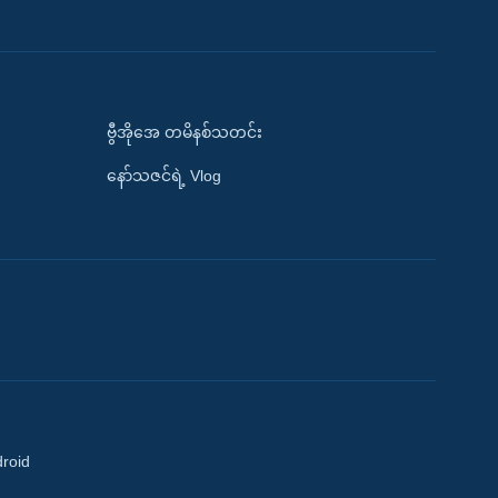
ဗွီအိုအေ တမိနစ်သတင်း
နော်သဇင်ရဲ့ Vlog
droid