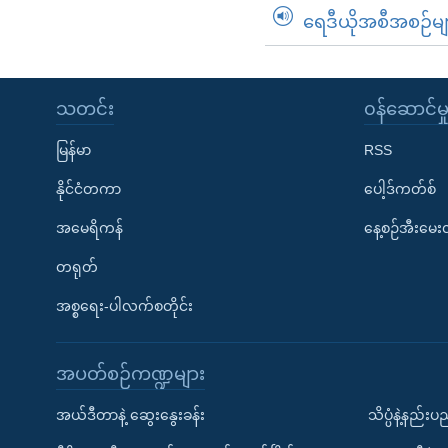
ရေဒီယိုအစီအစဉ်မျ
သတင်း
၀န်ဆောင်မှ
မြန်မာ
RSS
နိုင်ငံတကာ
ပေါ့ဒ်ကတ်စ်
အမေရိကန်
နေ့စဉ်အီးမေ
တရုတ်
အစ္စရေး-ပါလက်စတိုင်း
အပတ်စဉ်ကဏ္ဍများ
အယ်ဒီတာနဲ့ ဆွေးနွေးခန်း
သိပ္ပံနဲ့နည်း