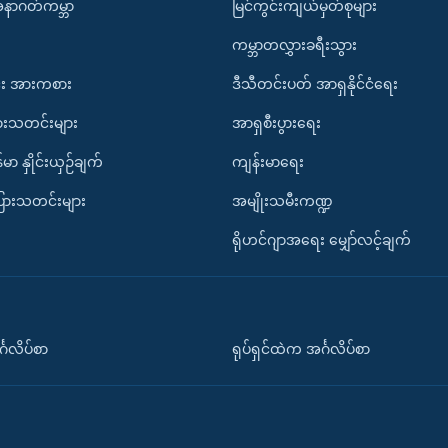
အနာဂတ်ကမ္ဘာ
မြင်ကွင်းကျယ်မှတ်စုများ
ကမ္ဘာတလွှားခရီးသွား
း အားကစား
ဒီသီတင်းပတ် အာရှနိုင်ငံရေး
ားသတင်းများ
အာရှစီးပွားရေး
်မာ နှိုင်းယှဉ်ချက်
ကျန်းမာရေး
ပြားသတင်းများ
အမျိုးသမီးကဏ္ဍ
ရိုဟင်ဂျာအရေး မျှော်လင့်ချက်
်္ဂလိပ်စာ
ရုပ်ရှင်ထဲက အင်္ဂလိပ်စာ