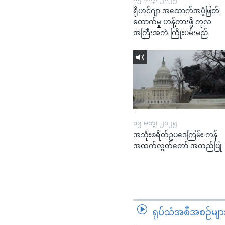
ရိုဟင်ဂျာ အထောက်အပံ့ဖြတ်
တောက်မှု ဟန့်တားဖို့ ကုလ
အကြီးအကဲ ကြိုးပမ်းမည်
၁၅ မတ္၊ ၂၀၂၅
အသုံးစရိတ်ဥပဒေကြမ်း ကန်
အထက်လွှတ်တော် အတည်ပြု
ရုပ်သံအစီအစဉ်မျာ