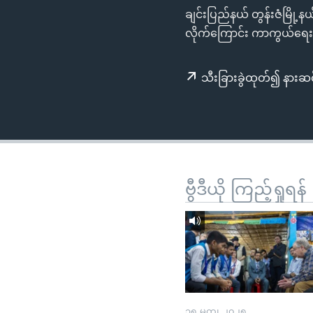
သုတပဒေသာ အင်္ဂလိပ်စာ
အ
ချင်းပြည်နယ် တွန်းဇံမြို့န
ညွန်း
လိုက်ကြောင်း ကာကွယ်ရေ
စာမျက်နှာ
သို့
သီးခြားခွဲထုတ်၍ နားဆင
ကျော်
ကြည့်
ရန်
ရှာဖွေ
ရန်
နေရာ
ဗွီဒီယို ကြည့်ရှုရန်
သို့
ကျော်
ရန်
၁၅ မတ္၊ ၂၀၂၅