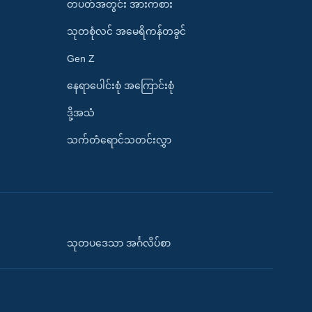
တပတ်အတွင်း အားကစား
သုတစုံလင် အမေရိကန်တခွင်
Gen Z
နေရာပေါင်းစုံ အကြောင်းစုံ
ဒို့အသံ
သက်တံရောင်သတင်းလွှာ
သုတပဒေသာ အင်္ဂလိပ်စာ