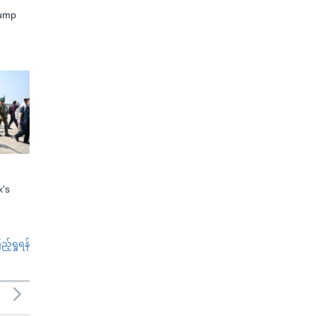
rump
x's
်ရှုရန်