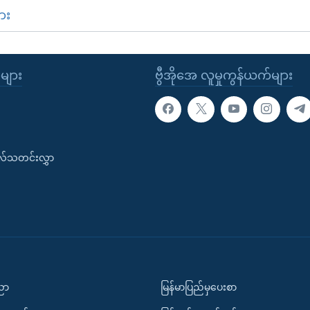
ား
ုများ
ဗွီအိုအေ လူမှုကွန်ယက်များ
းလ်သတင်းလွှာ
ပညာ
မြန်မာပြည်မှပေးစာ