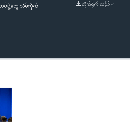
တိုက်ရိုက် လင့်ခ်
ပ်ဖွဲ့တွေ သိမ်းပိုက်
EMBED