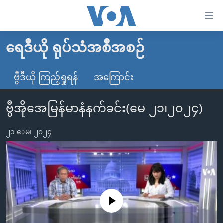
သုံး
ရ
လွယ်ကူ
ရေဒီယို ရုပ်သံအစီအစဉ်
မူလစာမျက်နှာ
စေ
မြန်မာ
ဗွီဒီယို ကြည့်ရှုရန်
အကြောင်း
သည့်
ကမ္ဘာ့သတင်းများ
Link
ဗွီအိုအေမြန်မာနံနက်ခင်း(မေ ၂၁၊၂၀၂၄)
ဗွီဒီယို
နိုင်ငံတကာ
များ
သတင်းလွတ်လပ်ခွင့်
အမေရိကန်
ပင်မ
၂၁ ေမ၊ ၂၀၂၄
ရပ်ဝန်းတခု လမ်းတခု အလွန်
တရုတ်
အကြောင်းအရာ
သို့
အင်္ဂလိပ်စာလေ့လာမယ်
အစ္စရေး-ပါလက်စတိုင်း
ကျော်
အပတ်စဉ်ကဏ္ဍများ
အမေရိကန်သုံးအီဒီယံ
ကြည့်
ရေဒီယိုနှင့်ရုပ်သံ အချက်အလက်များ
မကြေးမုံရဲ့ အင်္ဂလိပ်စာ
ရေဒီယို
ရန်
No media source currently available
ပင်မ
ရေဒီယို/တီဗွီအစီအစဉ်
ရုပ်ရှင်ထဲက အင်္ဂလိပ်စာ
တီဗွီ