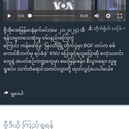
အ
သုတပဒေသာ အင်္ဂလိပ်စာ
ညွန်း
Learning English
0:00
59:28
စာမျက်နှာ
သို့
ဗွီအိုအေ လူမှုကွန်ယက်များ
တိုက်ရိုက် လင့်ခ်
ဗွီအိုအေမြန်မာနံနက်ခင်း(မေ ၂၁၊၂၀၂၄) အီ
ကျော်
ရန်သမ္မတသေဆုံးမှု ဝမ်းနည်းကြေကွဲ
ကြည့်
ကြောင်း ကန်ဖော်ပြ၊ "မြဝတီမြို့တိုက်ပွဲမှာ BGF တပ်က စစ်
ရန်
ဘာသာစကားများ
ကောင်စီဘက်မှ ရပ်ခံခဲ့" KNU ပြောခွင့်ရသူပြောဆို စတဲ့သတင်း
ရှာဖွေ
တွေနဲ့ အပတ်စဉ်ကဏ္ဍတွေမှာ မေးမြန်းခန်း၊ စီးပွားရေး၊ လူမှု
ရန်
ရှုခင်း၊ သက်တံရောင်သတင်းလွှာတို့ ထုတ်လွှင့်ပေးပါမယ်။
နေရာ
သို့
ကျော်
မျှဝေပါ
ရန်
ဗွီဒီယို ကြည့်ရှုရန်