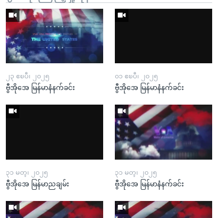
၂၃ ဧၿပီ၊ ၂၀၂၅
၀၁ ဧၿပီ၊ ၂၀၂၅
ဗွီအိုအေ မြန်မာနံနက်ခင်း
ဗွီအိုအေ မြန်မာနံနက်ခင်း
၃၁ မတ္၊ ၂၀၂၅
၃၁ မတ္၊ ၂၀၂၅
ဗွီအိုအေ မြန်မာညချမ်း
ဗွီအိုအေ မြန်မာနံနက်ခင်း