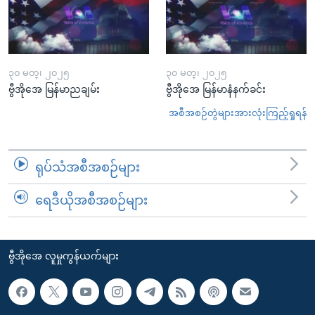
၃၀ မတ္၊ ၂၀၂၅
၃၀ မတ္၊ ၂၀၂၅
ဗွီအိုအေ မြန်မာညချမ်း
ဗွီအိုအေ မြန်မာနံနက်ခင်း
အစီအစဉ်တွဲများအားလုံးကြည့်ရှုရန်
ရုပ်သံအစီအစဉ်များ
ရေဒီယိုအစီအစဉ်များ
ဗွီအိုအေ လူမှုကွန်ယက်များ