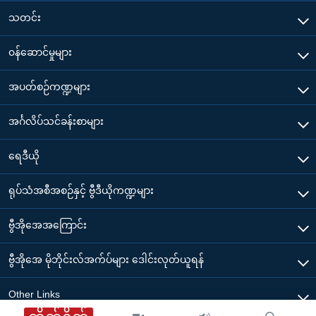
သတင်း
၀န်ဆောင်မှုများ
အပတ်စဉ်ကဏ္ဍများ
အင်္ဂလိပ်သင်ခန်းစာများ
ရေဒီယို
ရုပ်သံအစီအစဉ်နှင့် ဗွီဒီယိုကဏ္ဍများ
ဗွီအိုအေအကြောင်း
ဗွီအိုအေ မိုဘိုင်းလ်အက်ပ်များ ဒေါင်းလုတ်ယူရန်
Other Links