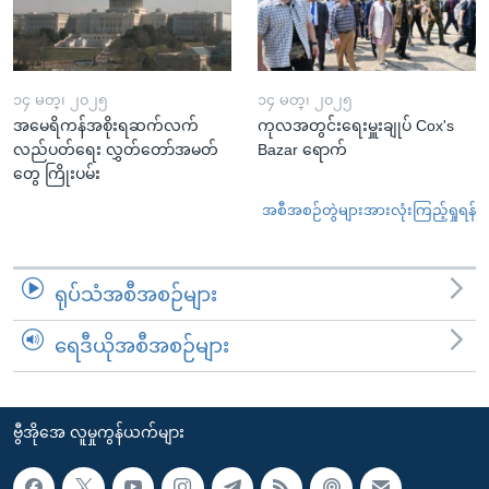
၁၄ မတ္၊ ၂၀၂၅
၁၄ မတ္၊ ၂၀၂၅
အမေရိကန်အစိုးရဆက်လက်
ကုလအတွင်းရေးမှူးချုပ် Cox's
လည်ပတ်ရေး လွှတ်တော်အမတ်
Bazar ရောက်
တွေ ကြိုးပမ်း
အစီအစဉ်တွဲများအားလုံးကြည့်ရှုရန်
ရုပ်သံအစီအစဉ်များ
ရေဒီယိုအစီအစဉ်များ
ဗွီအိုအေ လူမှုကွန်ယက်များ