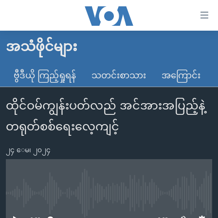
သုံး
ရ
လွယ်ကူ
အသံဖိုင်များ
မူလစာမျက်နှာ
စေ
မြန်မာ
ဗွီဒီယို ကြည့်ရှုရန်
သတင်းစာသား
အကြောင်း
သည့်
ကမ္ဘာ့သတင်းများ
Link
ထိုင်ဝမ်ကျွန်းပတ်လည် အင်အားအပြည့်နဲ့
ဗွီဒီယို
နိုင်ငံတကာ
များ
သတင်းလွတ်လပ်ခွင့်
အမေရိကန်
တရုတ်စစ်ရေးလေ့ကျင့်
ပင်မ
ရပ်ဝန်းတခု လမ်းတခု အလွန်
တရုတ်
အကြောင်းအရာ
၂၄ ေမ၊ ၂၀၂၄
သို့
အင်္ဂလိပ်စာလေ့လာမယ်
အစ္စရေး-ပါလက်စတိုင်း
ကျော်
အပတ်စဉ်ကဏ္ဍများ
အမေရိကန်သုံးအီဒီယံ
ကြည့်
ရေဒီယိုနှင့်ရုပ်သံ အချက်အလက်များ
မကြေးမုံရဲ့ အင်္ဂလိပ်စာ
ရေဒီယို
ရန်
No media source currently available
ပင်မ
ရေဒီယို/တီဗွီအစီအစဉ်
ရုပ်ရှင်ထဲက အင်္ဂလိပ်စာ
တီဗွီ