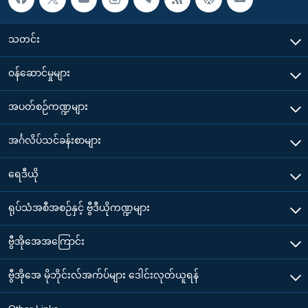
သတင်း
၀န်ဆောင်မှုများ
အပတ်စဉ်ကဏ္ဍများ
အင်္ဂလိပ်သင်ခန်းစာများ
ရေဒီယို
ရုပ်သံအစီအစဉ်နှင့် ဗွီဒီယိုကဏ္ဍများ
ဗွီအိုအေအကြောင်း
ဗွီအိုအေ မိုဘိုင်းလ်အက်ပ်များ ဒေါင်းလုတ်ယူရန်