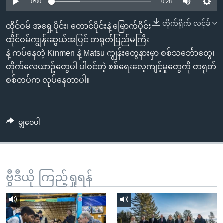
အ
0:00
0:28
သုတပဒေသာ အင်္ဂလိပ်စာ
ညွန်း
Learning English
တိုက်ရိုက် လင့်ခ်
ထိုင်ဝမ် အရှေ့ပိုင်း၊ တောင်ပိုင်းနဲ့ မြောက်ပိုင်း
စာမျက်နှာ
ထိုင်ဝမ်ကျွန်းဆွယ်အပြင် တရုတ်ပြည်မကြီး
သို့
ဗွီအိုအေ လူမှုကွန်ယက်များ
နဲ့ ကပ်နေတဲ့ Kinmen နဲ့ Matsu ကျွန်းတွေနားမှာ စစ်သင်္ဘောတွေ၊
ကျော်
တိုက်လေယာဥ်တွေပါ ပါဝင်တဲ့ စစ်ရေးလေ့ကျင့်မှုတွေကို တရုတ်
ကြည့်
စစ်တပ်က လုပ်နေတာပါ။
ရန်
ဘာသာစကားများ
ရှာဖွေ
ရန်
မျှဝေပါ
နေရာ
သို့
ကျော်
ရန်
ဗွီဒီယို ကြည့်ရှုရန်