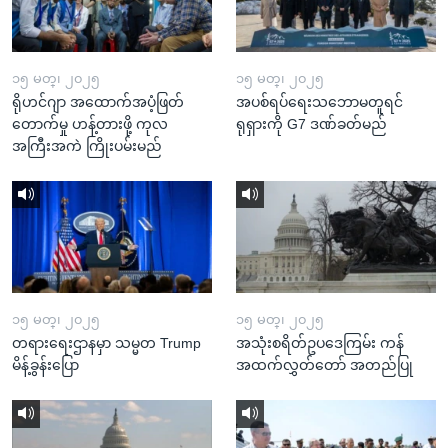
၁၅ မတ္၊ ၂၀၂၅
၁၅ မတ္၊ ၂၀၂၅
ရိုဟင်ဂျာ အထောက်အပံ့ဖြတ်
အပစ်ရပ်ရေးသဘောမတူရင်
တောက်မှု ဟန့်တားဖို့ ကုလ
ရုရှားကို G7 ဒဏ်ခတ်မည်
အကြီးအကဲ ကြိုးပမ်းမည်
၁၅ မတ္၊ ၂၀၂၅
၁၅ မတ္၊ ၂၀၂၅
တရားရေးဌာနမှာ သမ္မတ Trump
အသုံးစရိတ်ဥပဒေကြမ်း ကန်
မိန့်ခွန်းပြော
အထက်လွှတ်တော် အတည်ပြု