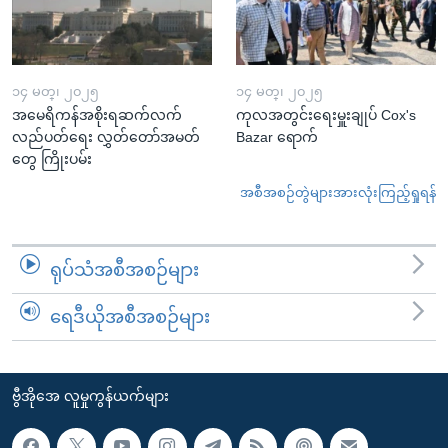
၁၄ မတ္၊ ၂၀၂၅
၁၄ မတ္၊ ၂၀၂၅
အမေရိကန်အစိုးရဆက်လက်
ကုလအတွင်းရေးမှူးချုပ် Cox's
လည်ပတ်ရေး လွှတ်တော်အမတ်
Bazar ရောက်
တွေ ကြိုးပမ်း
အစီအစဉ်တွဲများအားလုံးကြည့်ရှုရန်
ရုပ်သံအစီအစဉ်များ
ရေဒီယိုအစီအစဉ်များ
ဗွီအိုအေ လူမှုကွန်ယက်များ