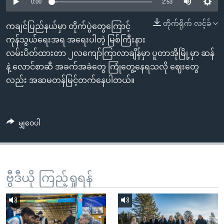
အ
0:00
2:53
သုတပဒေသာ အင်္ဂလိပ်စာ
ညွန်း
Learning English
တိုက်ရိုက် လင့်ခ်
ကချင်ပြည်နယ်မှာ တိုက်ပွဲတွေကြောင့်
စာမျက်နှာ
ကုန်သွယ်ရေးအရ အရေးပါတဲ့ မြစ်ကြီးနား
သို့
ဗွီအိုအေ လူမှုကွန်ယက်များ
လမ်းပိတ်ထားတာ ၂လကျော်ကြာလာချိန်မှာ ပူတာအိုမြို့မှာ ဆန်
ကျော်
နဲ့ လောင်စာဆီ အခက်အခဲတွေ ကြုံတွေ့နေရသလို ဈေးတွေ
ကြည့်
လည်း အဆမတန်မြင့်တက်နေပါတယ်။
ရန်
ဘာသာစကားများ
ရှာဖွေ
ရန်
မျှဝေပါ
နေရာ
သို့
ကျော်
ရန်
ဗွီဒီယို ကြည့်ရှုရန်