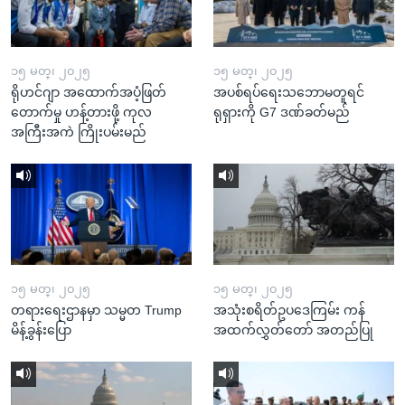
၁၅ မတ္၊ ၂၀၂၅
၁၅ မတ္၊ ၂၀၂၅
ရိုဟင်ဂျာ အထောက်အပံ့ဖြတ်
အပစ်ရပ်ရေးသဘောမတူရင်
တောက်မှု ဟန့်တားဖို့ ကုလ
ရုရှားကို G7 ဒဏ်ခတ်မည်
အကြီးအကဲ ကြိုးပမ်းမည်
၁၅ မတ္၊ ၂၀၂၅
၁၅ မတ္၊ ၂၀၂၅
တရားရေးဌာနမှာ သမ္မတ Trump
အသုံးစရိတ်ဥပဒေကြမ်း ကန်
မိန့်ခွန်းပြော
အထက်လွှတ်တော် အတည်ပြု