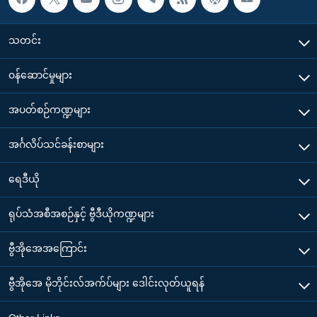
သတင်း
၀န်ဆောင်မှုများ
အပတ်စဉ်ကဏ္ဍများ
အင်္ဂလိပ်သင်ခန်းစာများ
ရေဒီယို
ရုပ်သံအစီအစဉ်နှင့် ဗွီဒီယိုကဏ္ဍများ
ဗွီအိုအေအကြောင်း
ဗွီအိုအေ မိုဘိုင်းလ်အက်ပ်များ ဒေါင်းလုတ်ယူရန်