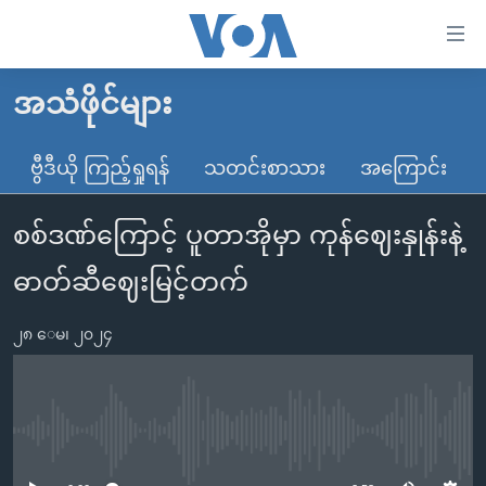
သုံး
ရ
လွယ်ကူ
အသံဖိုင်များ
မူလစာမျက်နှာ
စေ
မြန်မာ
ဗွီဒီယို ကြည့်ရှုရန်
သတင်းစာသား
အကြောင်း
သည့်
ကမ္ဘာ့သတင်းများ
Link
စစ်ဒဏ်ကြောင့် ပူတာအိုမှာ ကုန်ဈေးနှုန်းနဲ့
ဗွီဒီယို
နိုင်ငံတကာ
များ
သတင်းလွတ်လပ်ခွင့်
အမေရိကန်
ဓာတ်ဆီဈေးမြင့်တက်
ပင်မ
ရပ်ဝန်းတခု လမ်းတခု အလွန်
တရုတ်
အကြောင်းအရာ
၂၈ ေမ၊ ၂၀၂၄
သို့
အင်္ဂလိပ်စာလေ့လာမယ်
အစ္စရေး-ပါလက်စတိုင်း
ကျော်
အပတ်စဉ်ကဏ္ဍများ
အမေရိကန်သုံးအီဒီယံ
ကြည့်
ရေဒီယိုနှင့်ရုပ်သံ အချက်အလက်များ
မကြေးမုံရဲ့ အင်္ဂလိပ်စာ
ရေဒီယို
ရန်
No media source currently available
ပင်မ
ရေဒီယို/တီဗွီအစီအစဉ်
ရုပ်ရှင်ထဲက အင်္ဂလိပ်စာ
တီဗွီ