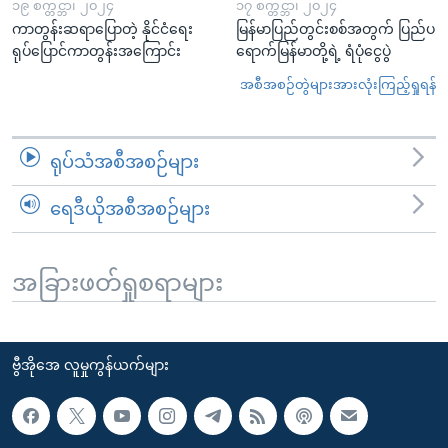
၁၉ စက္တင္ဘာ၊ ၂၀၂၄
၁၇ စက္တင္ဘာ၊ ၂၀၂၄
ကာတွန်းဆရာပြောတဲ့ နိုင်ငံရေး
မြန်မာပြည်တွင်းစစ်အတွက် ပြည်ပ
ရုပ်ပြောင်ကာတွန်းအကြောင်း
ရောက်မြန်မာတို့ရဲ့ ရံပုံငွေပွဲ
အစီအစဉ်တွဲများအားလုံးကြည့်ရှုရန်
ရုပ်သံအစီအစဉ်များ
ရေဒီယိုအစီအစဉ်များ
အခြားဖတ်ရှုစရာများ
ဗွီအိုအေ လူမှုကွန်ယက်များ