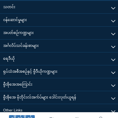
သတင်း
၀န်ဆောင်မှုများ
အပတ်စဉ်ကဏ္ဍများ
အင်္ဂလိပ်သင်ခန်းစာများ
ရေဒီယို
ရုပ်သံအစီအစဉ်နှင့် ဗွီဒီယိုကဏ္ဍများ
ဗွီအိုအေအကြောင်း
ဗွီအိုအေ မိုဘိုင်းလ်အက်ပ်များ ဒေါင်းလုတ်ယူရန်
Other Links