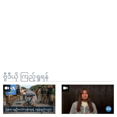
ဗွီဒီယို ကြည့်ရှုရန်