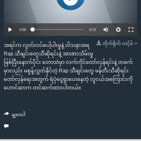
အ
သုတပဒေသာ အင်္ဂလိပ်စာ
ညွန်း
Learning English
စာမျက်နှာ
သို့
ဗွီအိုအေ လူမှုကွန်ယက်များ
0:00
6:13
ကျော်
တိုက်ရိုက် လင့်ခ်
ကြည့်
အရင်က လွတ်လပ်ပေါ့ပါးမှုနဲ့ ဝါသနာအရ
ရန်
Rap သီချင်းတွေသီဆိုရင်းနဲ့ အာဏာသိမ်းမှု
ဘာသာစကားများ
ရှာဖွေ
ဖြစ်ပြီးနောက်ပိုင်း တောထဲမှာ လက်ကိုင်တော်လှန်ရင်းနဲ့ တဖက်
ရန်
မှာလည်း မစွန့်လွှတ်နိုင်တဲ့ Rap သီချင်းတွေ ဖန်တီးသီဆိုရင်း
နေရာ
တော်လှန်ရေးအတွက် ရံပုံငွေရှာပေးနေတဲ့ လူငယ်အကြောင်းကို
သို့
ဟောင်ဆာက တင်ဆက်ထားပါတယ်။
ကျော်
ရန်
မျှဝေပါ