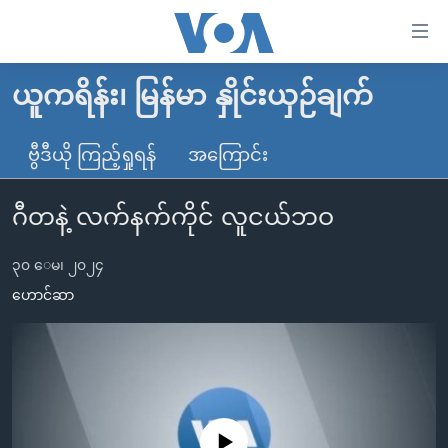
သုံး
ရ
လွယ်ကူ
ယူကရိန်း၊ မြန်မာ နှိုင်းယှဉ်ချက်
မူလစာမျက်နှာ
စေ
မြန်မာ
ဗွီဒီယို ကြည့်ရှုရန်
အကြောင်း
သည့်
ကမ္ဘာ့သတင်းများ
Link
ဂီတနဲ့ လက်နက်ကိုင် လူငယ်ဘဝ
ဗွီဒီယို
နိုင်ငံတကာ
များ
သတင်းလွတ်လပ်ခွင့်
အမေရိကန်
ပင်မ
၃၀ ေမ၊ ၂၀၂၄
ရပ်ဝန်းတခု လမ်းတခု အလွန်
တရုတ်
အကြောင်းအရာ
ဟောင်ဆာ
သို့
အင်္ဂလိပ်စာလေ့လာမယ်
အစ္စရေး-ပါလက်စတိုင်း
ကျော်
အပတ်စဉ်ကဏ္ဍများ
အမေရိကန်သုံးအီဒီယံ
ကြည့်
ရေဒီယိုနှင့်ရုပ်သံ အချက်အလက်များ
မကြေးမုံရဲ့ အင်္ဂလိပ်စာ
ရေဒီယို
ရန်
ပင်မ
ရေဒီယို/တီဗွီအစီအစဉ်
ရုပ်ရှင်ထဲက အင်္ဂလိပ်စာ
တီဗွီ
No media source currently available