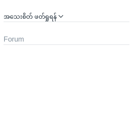
အသေးစိတ် ဖတ်ရှုရန်
Forum