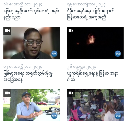
၁၆ ေအာက္တိုဘာ၊ ၂၀၂၄
၀၉ ေအာက္တိုဘာ၊ ၂၀၂၄
မြန်မာ့ နွေဦးတော်လှန်ရေးနဲ့ ဒရုန်း
ဒီမိုကရေစီရေး ပြည်ပရောက်
နည်းပညာ
မြန်မာတွေရဲ့ အကူအညီ
၀၂ ေအာက္တိုဘာ၊ ၂၀၂၄
၂၆ စက္တင္ဘာ၊ ၂၀၂၄
မြန်မာ့အရေး တရုတ်လွှမ်းမိုးမှု
ယူကရိန်းရှေ့ရေးနဲ့ မြန်မာ အနာ
အခြေအနေ
ဂါတ်