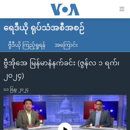
သုံး
ရ
လွယ်ကူ
ရေဒီယို ရုပ်သံအစီအစဉ်
မူလစာမျက်နှာ
စေ
မြန်မာ
ဗွီဒီယို ကြည့်ရှုရန်
အကြောင်း
သည့်
ကမ္ဘာ့သတင်းများ
Link
ဗွီအိုအေ မြန်မာနံနက်ခင်း (ဇွန်လ ၁ ရက်၊
ဗွီဒီယို
နိုင်ငံတကာ
များ
သတင်းလွတ်လပ်ခွင့်
အမေရိကန်
၂၀၂၄)
ပင်မ
ရပ်ဝန်းတခု လမ်းတခု အလွန်
တရုတ်
အကြောင်းအရာ
၀၁ ဇြန္၊ ၂၀၂၄
သို့
အင်္ဂလိပ်စာလေ့လာမယ်
အစ္စရေး-ပါလက်စတိုင်း
ကျော်
အပတ်စဉ်ကဏ္ဍများ
အမေရိကန်သုံးအီဒီယံ
ကြည့်
ရေဒီယိုနှင့်ရုပ်သံ အချက်အလက်များ
မကြေးမုံရဲ့ အင်္ဂလိပ်စာ
ရေဒီယို
ရန်
ပင်မ
ရေဒီယို/တီဗွီအစီအစဉ်
ရုပ်ရှင်ထဲက အင်္ဂလိပ်စာ
တီဗွီ
No media source currently available