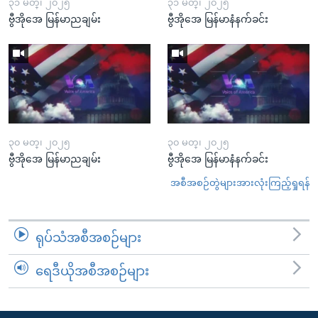
၃၁ မတ္၊ ၂၀၂၅
၃၁ မတ္၊ ၂၀၂၅
ဗွီအိုအေ မြန်မာညချမ်း
ဗွီအိုအေ မြန်မာနံနက်ခင်း
၃၀ မတ္၊ ၂၀၂၅
၃၀ မတ္၊ ၂၀၂၅
ဗွီအိုအေ မြန်မာညချမ်း
ဗွီအိုအေ မြန်မာနံနက်ခင်း
အစီအစဉ်တွဲများအားလုံးကြည့်ရှုရန်
ရုပ်သံအစီအစဉ်များ
ရေဒီယိုအစီအစဉ်များ