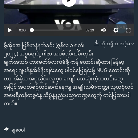
အ
သုတပဒေသာ အင်္ဂလိပ်စာ
ညွန်း
Learning English
စာမျက်နှာ
သို့
ဗွီအိုအေ လူမှုကွန်ယက်များ
0:00
59:29
ကျော်
ကြည့်
တိုက်ရိုက် လင့်ခ်
ဗွီအိုအေ မြန်မာနံနက်ခင်း (ဇွန်လ ၁ ရက်၊
ရန်
၂၀၂၄) အစ္စရေးရဲ့ ဂါဇာ အပစ်ရပ်ကမ်းလှမ်း
ဘာသာစကားများ
ရှာဖွေ
ချက်အသစ် ဟားမတ်စ်လက်ခံဖို့ ကန် တောင်းဆိုတာ၊ မြန်မာ့
ရန်
အရေး ဂျပန်နဲ့အိမ်နီးချင်းတွေ ပါဝင်ဖြေရှင်းဖို့ NUG တောင်းဆို
နေရာ
တာ၊ အိန္ဒိယ အပူလှိုင်း လူ ၃၀ ကျော် သေဆုံးတဲ့သတင်းတွေ
သို့
အပြင် အပတ်စဉ်တင်ဆက်နေကျ အမျိုးသမီးကဏ္ဍ၊ သုတစုံလင်
ကျော်
အမေရိကန်တခွင်နဲ့ သိပ္ပံနဲ့နည်းပညာကဏ္ဍတွေကို တင်ပြထားပါ
ရန်
တယ်။
မျှဝေပါ