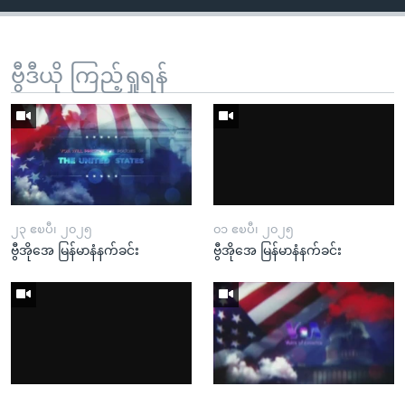
ဗွီဒီယို ကြည့်ရှုရန်
၂၃ ဧၿပီ၊ ၂၀၂၅
၀၁ ဧၿပီ၊ ၂၀၂၅
ဗွီအိုအေ မြန်မာနံနက်ခင်း
ဗွီအိုအေ မြန်မာနံနက်ခင်း