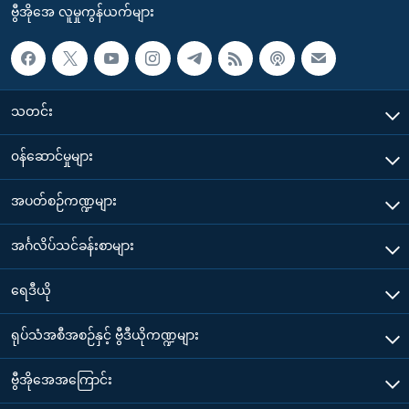
ဗွီအိုအေ လူမှုကွန်ယက်များ
သတင်း
၀န်ဆောင်မှုများ
အပတ်စဉ်ကဏ္ဍများ
အင်္ဂလိပ်သင်ခန်းစာများ
ရေဒီယို
ရုပ်သံအစီအစဉ်နှင့် ဗွီဒီယိုကဏ္ဍများ
ဗွီအိုအေအကြောင်း