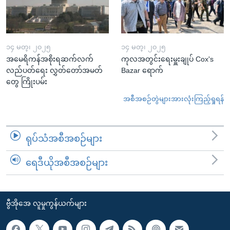
၁၄ မတ္၊ ၂၀၂၅
၁၄ မတ္၊ ၂၀၂၅
အမေရိကန်အစိုးရဆက်လက်
ကုလအတွင်းရေးမှူးချုပ် Cox's
လည်ပတ်ရေး လွှတ်တော်အမတ်
Bazar ရောက်
တွေ ကြိုးပမ်း
အစီအစဉ်တွဲများအားလုံးကြည့်ရှုရန်
ရုပ်သံအစီအစဉ်များ
ရေဒီယိုအစီအစဉ်များ
ဗွီအိုအေ လူမှုကွန်ယက်များ