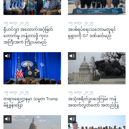
၁၅ မတ္၊ ၂၀၂၅
၁၅ မတ္၊ ၂၀၂၅
ရိုဟင်ဂျာ အထောက်အပံ့ဖြတ်
အပစ်ရပ်ရေးသဘောမတူရင်
တောက်မှု ဟန့်တားဖို့ ကုလ
ရုရှားကို G7 ဒဏ်ခတ်မည်
အကြီးအကဲ ကြိုးပမ်းမည်
၁၅ မတ္၊ ၂၀၂၅
၁၅ မတ္၊ ၂၀၂၅
တရားရေးဌာနမှာ သမ္မတ Trump
အသုံးစရိတ်ဥပဒေကြမ်း ကန်
မိန့်ခွန်းပြော
အထက်လွှတ်တော် အတည်ပြု