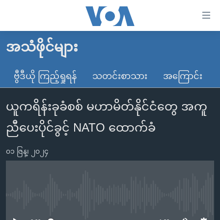
သုံး
ရ
လွယ်ကူ
အသံဖိုင်များ
မူလစာမျက်နှာ
စေ
မြန်မာ
ဗွီဒီယို ကြည့်ရှုရန်
သတင်းစာသား
အကြောင်း
သည့်
ကမ္ဘာ့သတင်းများ
Link
ယူကရိန်းခုခံစစ် မဟာမိတ်နိုင်ငံတွေ အကူ
ဗွီဒီယို
နိုင်ငံတကာ
များ
သတင်းလွတ်လပ်ခွင့်
အမေရိကန်
ညီပေးပိုင်ခွင့် NATO ထောက်ခံ
ပင်မ
ရပ်ဝန်းတခု လမ်းတခု အလွန်
တရုတ်
အကြောင်းအရာ
၀၁ ဇြန္၊ ၂၀၂၄
သို့
အင်္ဂလိပ်စာလေ့လာမယ်
အစ္စရေး-ပါလက်စတိုင်း
ကျော်
အပတ်စဉ်ကဏ္ဍများ
အမေရိကန်သုံးအီဒီယံ
ကြည့်
ရေဒီယိုနှင့်ရုပ်သံ အချက်အလက်များ
မကြေးမုံရဲ့ အင်္ဂလိပ်စာ
ရေဒီယို
ရန်
No media source currently available
ပင်မ
ရေဒီယို/တီဗွီအစီအစဉ်
ရုပ်ရှင်ထဲက အင်္ဂလိပ်စာ
တီဗွီ