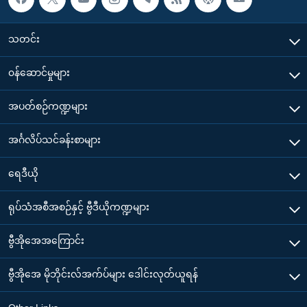
သတင်း
၀န်ဆောင်မှုများ
အပတ်စဉ်ကဏ္ဍများ
အင်္ဂလိပ်သင်ခန်းစာများ
ရေဒီယို
ရုပ်သံအစီအစဉ်နှင့် ဗွီဒီယိုကဏ္ဍများ
ဗွီအိုအေအကြောင်း
ဗွီအိုအေ မိုဘိုင်းလ်အက်ပ်များ ဒေါင်းလုတ်ယူရန်