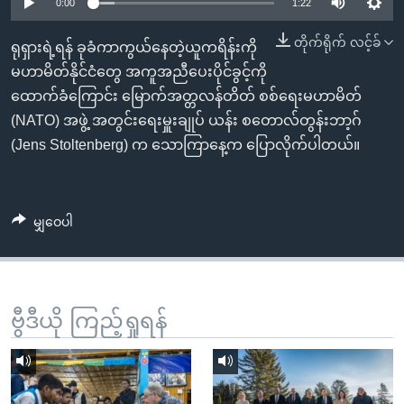
အ
0:00
1:22
သုတပဒေသာ အင်္ဂလိပ်စာ
ညွန်း
Learning English
တိုက်ရိုက် လင့်ခ်
ရုရှားရဲ့ရန် ခုခံကာကွယ်နေတဲ့ယူကရိန်းကို
စာမျက်နှာ
မဟာမိတ်နိုင်ငံတွေ အကူအညီပေးပိုင်ခွင့်ကို
သို့
ဗွီအိုအေ လူမှုကွန်ယက်များ
ထောက်ခံကြောင်း မြောက်အတ္တလန်တိတ် စစ်ရေးမဟာမိတ်
ကျော်
(NATO) အဖွဲ့ အတွင်းရေးမှူးချုပ် ယန်း စတောလ်တွန်းဘာ့ဂ်
ကြည့်
(Jens Stoltenberg) က သောကြာနေ့က ပြောလိုက်ပါတယ်။
ရန်
ဘာသာစကားများ
ရှာဖွေ
ရန်
မျှဝေပါ
နေရာ
သို့
ကျော်
ရန်
ဗွီဒီယို ကြည့်ရှုရန်