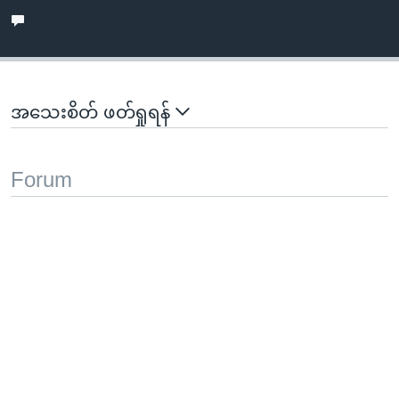
အသေးစိတ် ဖတ်ရှုရန်
Forum