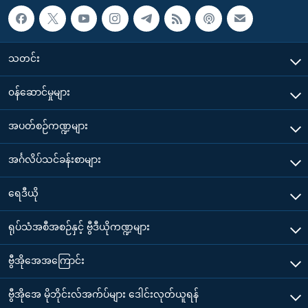
သတင်း
၀န်ဆောင်မှုများ
အပတ်စဉ်ကဏ္ဍများ
အင်္ဂလိပ်သင်ခန်းစာများ
ရေဒီယို
ရုပ်သံအစီအစဉ်နှင့် ဗွီဒီယိုကဏ္ဍများ
ဗွီအိုအေအကြောင်း
ဗွီအိုအေ မိုဘိုင်းလ်အက်ပ်များ ဒေါင်းလုတ်ယူရန်