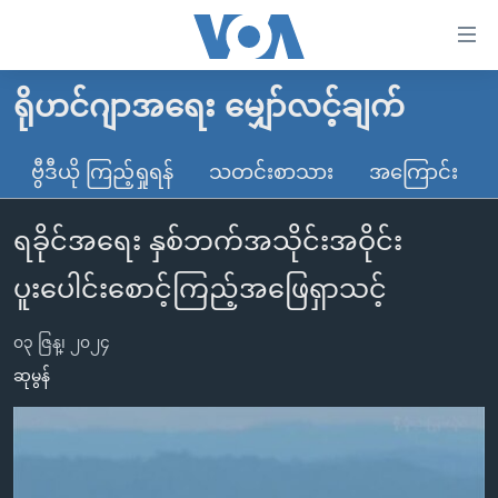
သုံး
ရ
လွယ်ကူ
ရိုဟင်ဂျာအရေး မျှော်လင့်ချက်
မူလစာမျက်နှာ
စေ
မြန်မာ
ဗွီဒီယို ကြည့်ရှုရန်
သတင်းစာသား
အကြောင်း
သည့်
ကမ္ဘာ့သတင်းများ
Link
ရခိုင်အရေး နှစ်ဘက်အသိုင်းအဝိုင်း
ဗွီဒီယို
နိုင်ငံတကာ
များ
သတင်းလွတ်လပ်ခွင့်
အမေရိကန်
ပူးပေါင်းစောင့်ကြည့်အဖြေရှာသင့်
ပင်မ
ရပ်ဝန်းတခု လမ်းတခု အလွန်
တရုတ်
အကြောင်းအရာ
၀၃ ဇြန္၊ ၂၀၂၄
သို့
အင်္ဂလိပ်စာလေ့လာမယ်
အစ္စရေး-ပါလက်စတိုင်း
ဆုမွန်
ကျော်
အပတ်စဉ်ကဏ္ဍများ
အမေရိကန်သုံးအီဒီယံ
ကြည့်
ရေဒီယိုနှင့်ရုပ်သံ အချက်အလက်များ
မကြေးမုံရဲ့ အင်္ဂလိပ်စာ
ရေဒီယို
ရန်
ပင်မ
ရေဒီယို/တီဗွီအစီအစဉ်
ရုပ်ရှင်ထဲက အင်္ဂလိပ်စာ
တီဗွီ