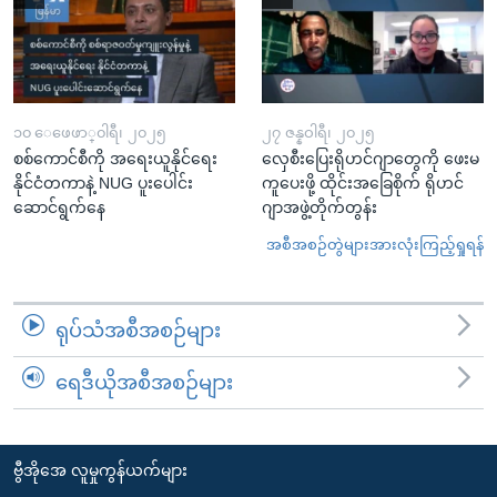
၁၀ ေဖေဖာ္၀ါရီ၊ ၂၀၂၅
၂၇ ဇန္နဝါရီ၊ ၂၀၂၅
စစ်ကောင်စီကို အရေးယူနိုင်ရေး
လှေစီးပြေးရိုဟင်ဂျာတွေကို ဖေးမ
နိုင်ငံတကာနဲ့ NUG ပူးပေါင်း
ကူပေးဖို့ ထိုင်းအခြေစိုက် ရိုဟင်
ဆောင်ရွက်နေ
ဂျာအဖွဲ့တိုက်တွန်း
အစီအစဉ်တွဲများအားလုံးကြည့်ရှုရန်
ရုပ်သံအစီအစဉ်များ
ရေဒီယိုအစီအစဉ်များ
ဗွီအိုအေ လူမှုကွန်ယက်များ