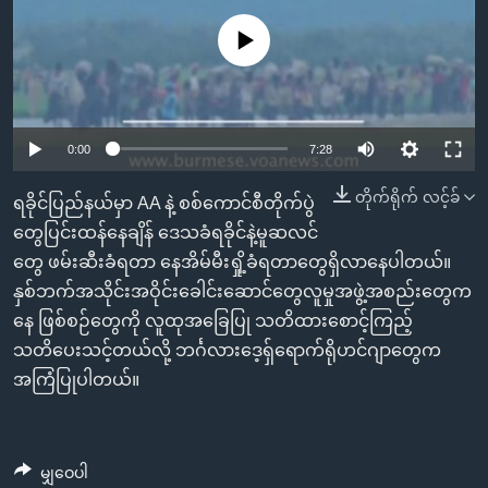
အ
သုတပဒေသာ အင်္ဂလိပ်စာ
ညွန်း
Learning English
No media source currently available
စာမျက်နှာ
သို့
ဗွီအိုအေ လူမှုကွန်ယက်များ
ကျော်
0:00
7:28
ကြည့်
ရန်
တိုက်ရိုက် လင့်ခ်
ဘာသာစကားများ
ရခိုင်ပြည်နယ်မှာ AA နဲ့ စစ်ကောင်စီတိုက်ပွဲ
ရှာဖွေ
တွေပြင်းထန်နေချိန် ဒေသခံရခိုင်နဲ့မူဆလင်
ရန်
တွေ ဖမ်းဆီးခံရတာ နေအိမ်မီးရှို့ခံရတာတွေရှိလာနေပါတယ်။
နေရာ
နှစ်ဘက်အသိုင်းအဝိုင်းခေါင်းဆောင်တွေလူမှုအဖွဲ့အစည်းတွေက
သို့
နေ ဖြစ်စဉ်တွေကို လူထုအခြေပြု သတိထားစောင့်ကြည့်
ကျော်
သတိပေးသင့်တယ်လို့ ဘင်္ဂလားဒေ့ရှ်ရောက်ရိုဟင်ဂျာတွေက
ရန်
အကြံပြုပါတယ်။
မျှဝေပါ