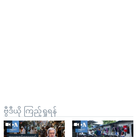
ဗွီဒီယို ကြည့်ရှုရန်