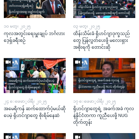
၁၀ မတ္၊ ၂၀၂၅
၀၃ မတ္၊ ၂၀၂၅
ကုလအတွင်းရေးမှူးချုပ် ဘင်္ဂလား
ထိန်းသိမ်းခံ ရိုဟင်ဂျာဒုက္ခသည်
ဒေ့ရှ်ခရီးစဉ်
တွေ ပြန်လွှတ်ပေးဖို့ မလေးရှား
အစိုးရကို တောင်းဆို
၂၄ ေဖေဖာ္၀ါရီ၊ ၂၀၂၅
၁၇ ေဖေဖာ္၀ါရီ၊ ၂၀၂၅
အမေရိကန် ဆက်ထောက်ပံ့မယ်ဆို
ရိုဟင်ဂျာတွေရဲ့ အခက်အခဲ ကုလ
ပေမဲ့ ရိုဟင်ဂျာတွေ စိုးရိမ်နေဆဲ
နဲ့နိုင်ငံတကာ ကူညီပေးဖို့ NUG
တိုက်တွန်း