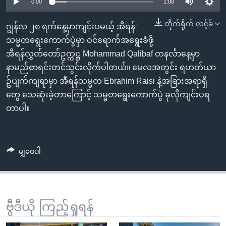
အ
0:00
1:08
သုတပဒေသာ အင်္ဂလိပ်စာ
ညွန်း
Learning English
တိုက်ရိုက် လင့်ခ်
ဂျွန်လ ၂၈ ရက်နေ့မှာကျင်းပမယ့် အီရန်
စာမျက်နှာ
သမ္မတရွေးကောက်ပွဲမှာ ဝင်ရောက်အရွေးခံဖို့
သို့
ဗွီအိုအေ လူမှုကွန်ယက်များ
အီရန်လွှတ်တော်ဥက္ကဋ္ဌ Mohammad Qalibaf တနင်္လာနေ့မှာ
ကျော်
နာမည်စာရင်းတင်သွင်းလိုက်ပါတယ်။ မေလအတွင်း ရဟတ်ယာ
ကြည့်
ဥ်ပျက်ကျရာမှာ အီရန်သမ္မတ Ebrahim Raisi နဲ့အခြားအရာရှိ
ရန်
ဘာသာစကားများ
တွေ သေဆုံးခဲ့တာကြောင့် သမ္မတရွေးကောက်ပွဲ ခုလိုကျင်းပရ
ရှာဖွေ
တာပါ။
ရန်
နေရာ
သို့
မျှဝေပါ
ကျော်
ရန်
ဗွီဒီယို ကြည့်ရှုရန်