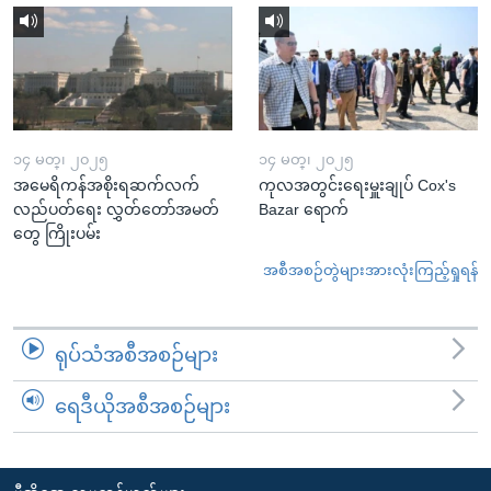
၁၄ မတ္၊ ၂၀၂၅
၁၄ မတ္၊ ၂၀၂၅
အမေရိကန်အစိုးရဆက်လက်
ကုလအတွင်းရေးမှူးချုပ် Cox's
လည်ပတ်ရေး လွှတ်တော်အမတ်
Bazar ရောက်
တွေ ကြိုးပမ်း
အစီအစဉ်တွဲများအားလုံးကြည့်ရှုရန်
ရုပ်သံအစီအစဉ်များ
ရေဒီယိုအစီအစဉ်များ