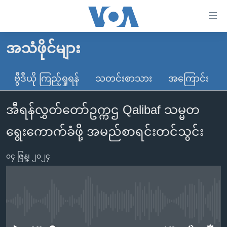
သုံး
ရ
လွယ်ကူ
အသံဖိုင်များ
မူလစာမျက်နှာ
စေ
မြန်မာ
ဗွီဒီယို ကြည့်ရှုရန်
သတင်းစာသား
အကြောင်း
သည့်
ကမ္ဘာ့သတင်းများ
Link
အီရန်လွှတ်တော်ဥက္ကဌ Qalibaf သမ္မတ
ဗွီဒီယို
နိုင်ငံတကာ
များ
သတင်းလွတ်လပ်ခွင့်
အမေရိကန်
ရွေးကောက်ခံဖို့ အမည်စာရင်းတင်သွင်း
ပင်မ
ရပ်ဝန်းတခု လမ်းတခု အလွန်
တရုတ်
အကြောင်းအရာ
၀၄ ဇြန္၊ ၂၀၂၄
သို့
အင်္ဂလိပ်စာလေ့လာမယ်
အစ္စရေး-ပါလက်စတိုင်း
ကျော်
အပတ်စဉ်ကဏ္ဍများ
အမေရိကန်သုံးအီဒီယံ
ကြည့်
ရေဒီယိုနှင့်ရုပ်သံ အချက်အလက်များ
မကြေးမုံရဲ့ အင်္ဂလိပ်စာ
ရေဒီယို
ရန်
No media source currently available
ပင်မ
ရေဒီယို/တီဗွီအစီအစဉ်
ရုပ်ရှင်ထဲက အင်္ဂလိပ်စာ
တီဗွီ