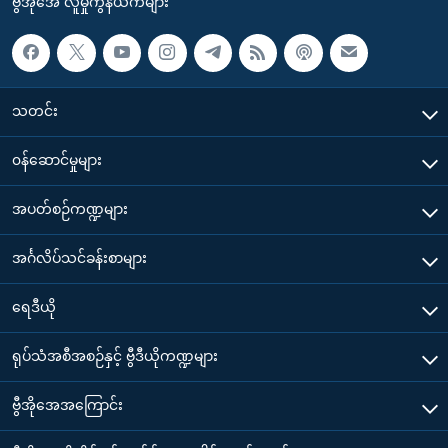
ဗွီအိုအေ လူမှုကွန်ယက်များ
သတင်း
၀န်ဆောင်မှုများ
အပတ်စဉ်ကဏ္ဍများ
အင်္ဂလိပ်သင်ခန်းစာများ
ရေဒီယို
ရုပ်သံအစီအစဉ်နှင့် ဗွီဒီယိုကဏ္ဍများ
ဗွီအိုအေအကြောင်း