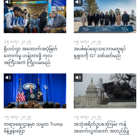
၁၅ မတ္၊ ၂၀၂၅
၁၅ မတ္၊ ၂၀၂၅
ရိုဟင်ဂျာ အထောက်အပံ့ဖြတ်
အပစ်ရပ်ရေးသဘောမတူရင်
တောက်မှု ဟန့်တားဖို့ ကုလ
ရုရှားကို G7 ဒဏ်ခတ်မည်
အကြီးအကဲ ကြိုးပမ်းမည်
၁၅ မတ္၊ ၂၀၂၅
၁၅ မတ္၊ ၂၀၂၅
တရားရေးဌာနမှာ သမ္မတ Trump
အသုံးစရိတ်ဥပဒေကြမ်း ကန်
မိန့်ခွန်းပြော
အထက်လွှတ်တော် အတည်ပြု