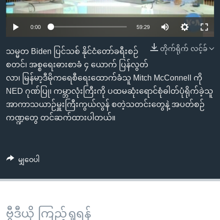
အ
သုတပဒေသာ အင်္ဂလိပ်စာ
ညွန်း
Learning English
0:00
59:29
စာမျက်နှာ
သို့
ဗွီအိုအေ လူမှုကွန်ယက်များ
တိုက်ရိုက် လင့်ခ်
သမ္မတ Biden ပြင်သစ် နိုင်ငံတော်ခရီးစဉ်
ကျော်
စတင်၊ အစ္စရေးဓားစာခံ ၄ ယောက် ပြန်လွတ်
ကြည့်
လာ၊ မြန်မာ့ဒီမိုကရေစီရေးထောက်ခံသူ Mitch McConnell ကို
ရန်
ဘာသာစကားများ
NED ဂုဏ်ပြု၊ ကမ္ဘာလုံးကြီးကို ပထမဆုံးရောင်စုံဓါတ်ပုံရိုက်ခဲ့သူ
ရှာဖွေ
အာကာသယာဉ်မှူးကြီးကွယ်လွန် စတဲ့သတင်းတွေနဲ့ အပတ်စဉ်
ရန်
ကဏ္ဍတွေ တင်ဆက်ထားပါတယ်။
နေရာ
သို့
ကျော်
မျှဝေပါ
ရန်
ဗွီဒီယို ကြည့်ရှုရန်