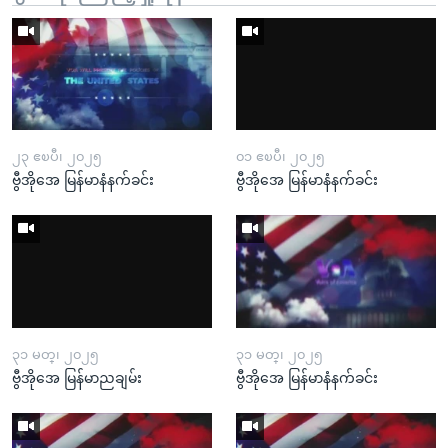
၂၃ ဧၿပီ၊ ၂၀၂၅
၀၁ ဧၿပီ၊ ၂၀၂၅
ဗွီအိုအေ မြန်မာနံနက်ခင်း
ဗွီအိုအေ မြန်မာနံနက်ခင်း
၃၁ မတ္၊ ၂၀၂၅
၃၁ မတ္၊ ၂၀၂၅
ဗွီအိုအေ မြန်မာညချမ်း
ဗွီအိုအေ မြန်မာနံနက်ခင်း