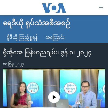
သုံး
ရ
လွယ်ကူ
ရေဒီယို ရုပ်သံအစီအစဉ်
မူလစာမျက်နှာ
စေ
မြန်မာ
ဗွီဒီယို ကြည့်ရှုရန်
အကြောင်း
သည့်
ကမ္ဘာ့သတင်းများ
Link
ဗွီအိုအေ မြန်မာညချမ်း၊ ဇွန် ၈၊ ၂၀၂၄
ဗွီဒီယို
နိုင်ငံတကာ
များ
သတင်းလွတ်လပ်ခွင့်
အမေရိကန်
ပင်မ
၀၈ ဇြန္၊ ၂၀၂၄
ရပ်ဝန်းတခု လမ်းတခု အလွန်
တရုတ်
အကြောင်းအရာ
သို့
အင်္ဂလိပ်စာလေ့လာမယ်
အစ္စရေး-ပါလက်စတိုင်း
ကျော်
အပတ်စဉ်ကဏ္ဍများ
အမေရိကန်သုံးအီဒီယံ
ကြည့်
ရေဒီယိုနှင့်ရုပ်သံ အချက်အလက်များ
မကြေးမုံရဲ့ အင်္ဂလိပ်စာ
ရေဒီယို
ရန်
No media source currently available
ပင်မ
ရေဒီယို/တီဗွီအစီအစဉ်
ရုပ်ရှင်ထဲက အင်္ဂလိပ်စာ
တီဗွီ