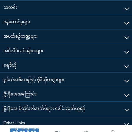
သတင်း
၀န်ဆောင်မှုများ
အပတ်စဉ်ကဏ္ဍများ
အင်္ဂလိပ်သင်ခန်းစာများ
ရေဒီယို
ရုပ်သံအစီအစဉ်နှင့် ဗွီဒီယိုကဏ္ဍများ
ဗွီအိုအေအကြောင်း
ဗွီအိုအေ မိုဘိုင်းလ်အက်ပ်များ ဒေါင်းလုတ်ယူရန်
Other Links