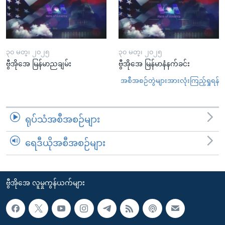
၃၀ မတ္၊ ၂၀၂၅
၃၀ မတ္၊ ၂၀၂၅
ဗွီအိုအေ မြန်မာညချမ်း
ဗွီအိုအေ မြန်မာနံနက်ခင်း
အစီအစဉ်တွဲများအားလုံးကြည့်ရှုရန်
ရုပ်သံအစီအစဉ်များ
ရေဒီယိုအစီအစဉ်များ
ဗွီအိုအေ လူမှုကွန်ယက်များ