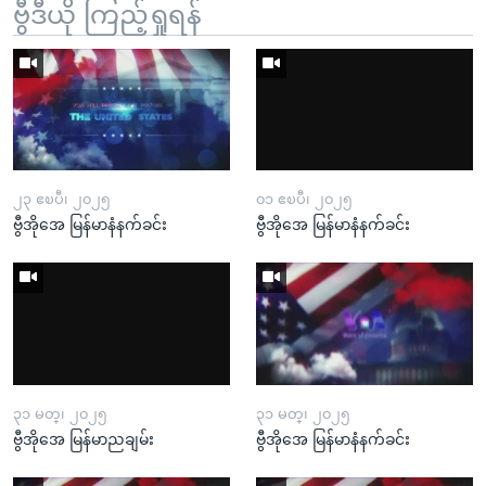
ဗွီဒီယို ကြည့်ရှုရန်
၂၃ ဧၿပီ၊ ၂၀၂၅
၀၁ ဧၿပီ၊ ၂၀၂၅
ဗွီအိုအေ မြန်မာနံနက်ခင်း
ဗွီအိုအေ မြန်မာနံနက်ခင်း
၃၁ မတ္၊ ၂၀၂၅
၃၁ မတ္၊ ၂၀၂၅
ဗွီအိုအေ မြန်မာညချမ်း
ဗွီအိုအေ မြန်မာနံနက်ခင်း