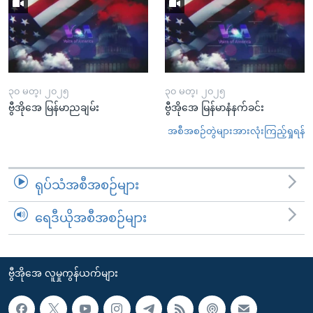
၃၀ မတ္၊ ၂၀၂၅
၃၀ မတ္၊ ၂၀၂၅
ဗွီအိုအေ မြန်မာညချမ်း
ဗွီအိုအေ မြန်မာနံနက်ခင်း
အစီအစဉ်တွဲများအားလုံးကြည့်ရှုရန်
ရုပ်သံအစီအစဉ်များ
ရေဒီယိုအစီအစဉ်များ
ဗွီအိုအေ လူမှုကွန်ယက်များ