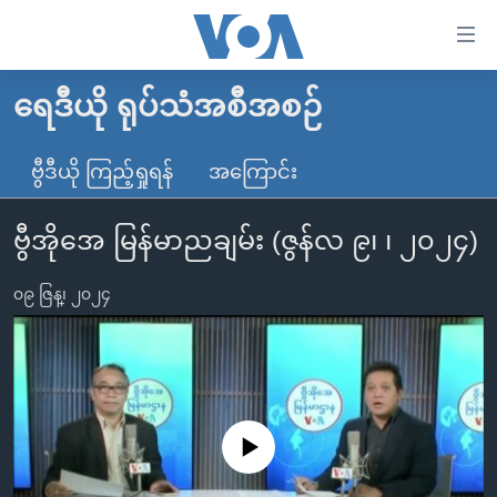
သုံး
ရ
လွယ်ကူ
ရေဒီယို ရုပ်သံအစီအစဉ်
မူလစာမျက်နှာ
စေ
မြန်မာ
ဗွီဒီယို ကြည့်ရှုရန်
အကြောင်း
သည့်
ကမ္ဘာ့သတင်းများ
Link
ဗွီအိုအေ မြန်မာညချမ်း (ဇွန်လ ၉၊ ၊ ၂၀၂၄)
ဗွီဒီယို
နိုင်ငံတကာ
များ
သတင်းလွတ်လပ်ခွင့်
အမေရိကန်
ပင်မ
၀၉ ဇြန္၊ ၂၀၂၄
ရပ်ဝန်းတခု လမ်းတခု အလွန်
တရုတ်
အကြောင်းအရာ
သို့
အင်္ဂလိပ်စာလေ့လာမယ်
အစ္စရေး-ပါလက်စတိုင်း
ကျော်
အပတ်စဉ်ကဏ္ဍများ
အမေရိကန်သုံးအီဒီယံ
ကြည့်
ရေဒီယိုနှင့်ရုပ်သံ အချက်အလက်များ
မကြေးမုံရဲ့ အင်္ဂလိပ်စာ
ရေဒီယို
ရန်
No media source currently available
ပင်မ
ရေဒီယို/တီဗွီအစီအစဉ်
ရုပ်ရှင်ထဲက အင်္ဂလိပ်စာ
တီဗွီ