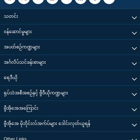
သတင်း
၀န်ဆောင်မှုများ
အပတ်စဉ်ကဏ္ဍများ
အင်္ဂလိပ်သင်ခန်းစာများ
ရေဒီယို
ရုပ်သံအစီအစဉ်နှင့် ဗွီဒီယိုကဏ္ဍများ
ဗွီအိုအေအကြောင်း
ဗွီအိုအေ မိုဘိုင်းလ်အက်ပ်များ ဒေါင်းလုတ်ယူရန်
Other Links