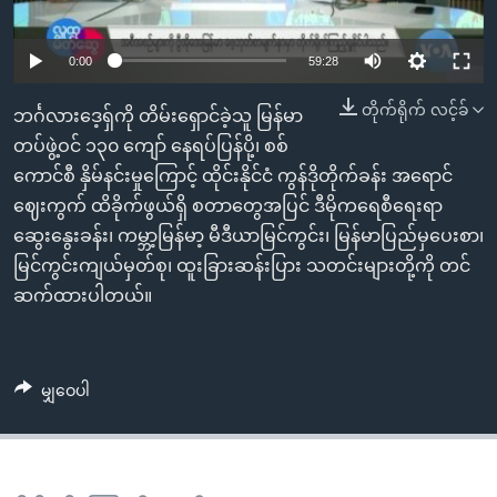
အ
သုတပဒေသာ အင်္ဂလိပ်စာ
ညွန်း
Learning English
0:00
59:28
စာမျက်နှာ
သို့
ဗွီအိုအေ လူမှုကွန်ယက်များ
တိုက်ရိုက် လင့်ခ်
ဘင်္ဂလားဒေ့ရှ်ကို တိမ်းရှောင်ခဲ့သူ မြန်မာ
ကျော်
တပ်ဖွဲ့ဝင် ၁၃၀ ကျော် နေရပ်ပြန်ပို့၊ စစ်
ကြည့်
ကောင်စီ နှိမ်နင်းမှုကြောင့် ထိုင်းနိုင်ငံ ကွန်ဒိုတိုက်ခန်း အရောင်
ရန်
ဘာသာစကားများ
ဈေးကွက် ထိခိုက်ဖွယ်ရှိ စတာတွေအပြင် ဒီမိုကရေစီရေးရာ
ရှာဖွေ
ဆွေးနွေးခန်း၊ ကမ္ဘာ့မြန်မာ့ မီဒီယာမြင်ကွင်း၊ မြန်မာပြည်မှပေးစာ၊
ရန်
မြင်ကွင်းကျယ်မှတ်စု၊ ထူးခြားဆန်းပြား သတင်းများတို့ကို တင်
နေရာ
ဆက်ထားပါတယ်။
သို့
ကျော်
ရန်
မျှဝေပါ