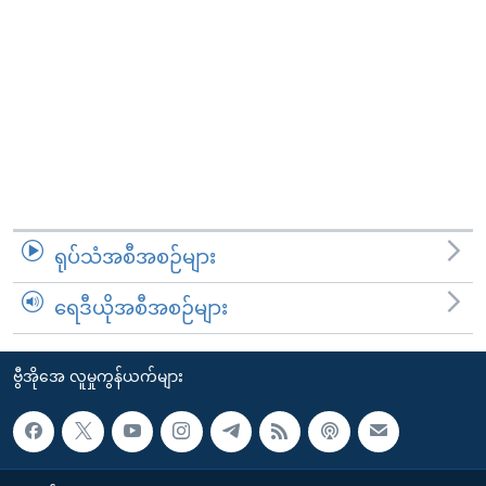
ရုပ်သံအစီအစဉ်များ
ရေဒီယိုအစီအစဉ်များ
ဗွီအိုအေ လူမှုကွန်ယက်များ