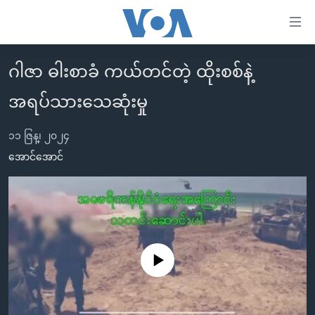
သုံး
ရ
လွယ်ကူ
ဂါဇာ ဓါးစာခံ ကယ်တင်တဲ့ ထိုးစစ်နဲ့
မူလစာမျက်နှာ
စေ
အရပ်သားသေဆုံးမှု
မြန်မာ
သည့်
ကမ္ဘာ့သတင်းများ
Link
၁၁ ဇြန္၊ ၂၀၂၄
ဗွီဒီယို
နိုင်ငံတကာ
အောင်အောင်
များ
သတင်းလွတ်လပ်ခွင့်
အမေရိကန်
ပင်မ
ရပ်ဝန်းတခု လမ်းတခု အလွန်
တရုတ်
အကြောင်းအရာ
သို့
အင်္ဂလိပ်စာလေ့လာမယ်
အစ္စရေး-ပါလက်စတိုင်း
ကျော်
အပတ်စဉ်ကဏ္ဍများ
အမေရိကန်သုံးအီဒီယံ
No media source currently available
ကြည့်
ရေဒီယိုနှင့်ရုပ်သံ အချက်အလက်များ
မကြေးမုံရဲ့ အင်္ဂလိပ်စာ
ရေဒီယို
ရန်
ပင်မ
ရေဒီယို/တီဗွီအစီအစဉ်
ရုပ်ရှင်ထဲက အင်္ဂလိပ်စာ
တီဗွီ