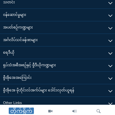
သတင်း
၀န်ဆောင်မှုများ
အပတ်စဉ်ကဏ္ဍများ
အင်္ဂလိပ်သင်ခန်းစာများ
ရေဒီယို
ရုပ်သံအစီအစဉ်နှင့် ဗွီဒီယိုကဏ္ဍများ
ဗွီအိုအေအကြောင်း
ဗွီအိုအေ မိုဘိုင်းလ်အက်ပ်များ ဒေါင်းလုတ်ယူရန်
Other Links
တိုက်ရိုက်