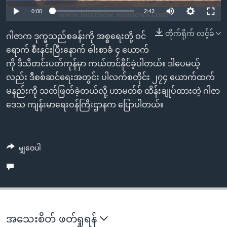
အ
သုတပဒေသာ အင်္ဂလိပ်စာ
0:00
2:42
ညွန်း
Learning English
စာမျက်နှာ
တိုက်ရိုက် လင့်ခ်
ဂါဇာက ဒုက္ခသည်စခန်းကို အစ္စရေးတို့ ဝင်
သို့
ဗွီအိုအေ လူမှုကွန်ယက်များ
ရောက် စီးနင်းပြီးနောက် ဓါးစာခံ ၄ ယောက်
ကျော်
ကို ဒီသီတင်းပတ်ကုန်မှာ ကယ်တင်နိုင်ခဲ့ပါတယ်။ ဒါပေမယ့်
ကြည့်
လည်း ဒီစစ်ဆင်ရေးအတွင်း ပါလက်စတိုင်း ၂၇၄ ယောက်ထက်
ရန်
မနည်းကို သတ်ဖြတ်ခဲ့တယ်လို့ ဟာမတ်စ် ထိန်းချုပ်ထားတဲ့ ဂါဇာ
ဘာသာစကားများ
ရှာဖွေ
ဒေသ ကျန်းမာရေးဝန်ကြီးဌာနက ပြောပါတယ်။
ရန်
နေရာ
သို့
မျှဝေပါ
ကျော်
ရန်
အသေးစိတ် ဖတ်ရှုရန်