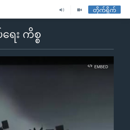
တိုက်ရိုက်
်ရေး ကိစ္စ
EMBED