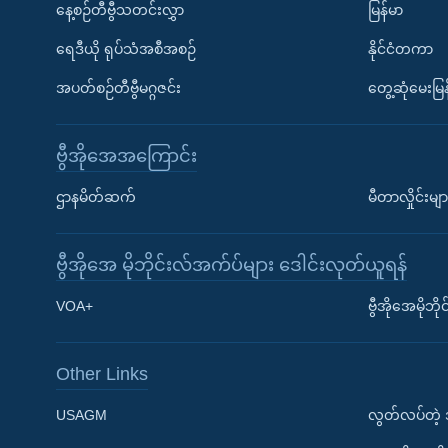
နေ့စဉ်တီဗွီသတင်းလွှာ
မြန်မာ
ရေဒီယို ရုပ်သံအစီအစဉ်
နိုင်ငံတကာ
အပတ်စဉ်တီဗွီမဂ္ဂဇင်း
တွေ့ဆုံမေးမြန
ဗွီအိုအေအကြောင်း
ဌာနမိတ်ဆက်
မီတာလှိုင်းမျာ
ဗွီအိုအေ မိုဘိုင်းလ်အက်ပ်များ ဒေါင်းလုတ်ယူရန်
Learning English
VOA+
ဗွီအိုအေမိုဘ
ဗွီအိုအေ လူမှုကွန်ယက်များ
Other Links
USAGM
လွတ်လပ်တဲ့