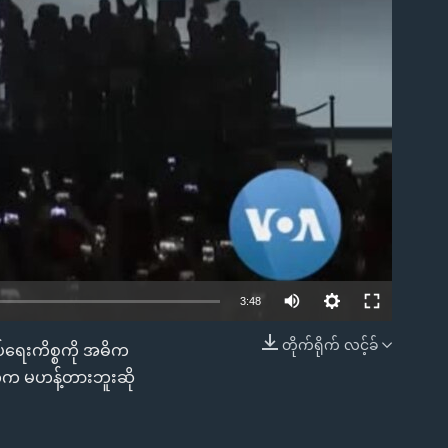
ble
3:48
တိုက်ရိုက် လင့်ခ်
်ရေးကိစ္စကို အဓိက
EMBED
တွေက မဟန့်တားဘူးဆို