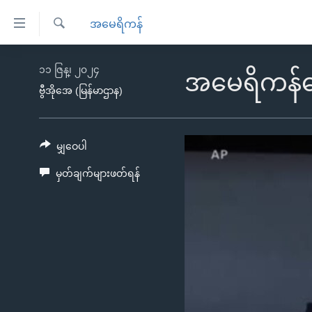
သုံး
အမေရိကန်
ရ
ရှာဖွေ
လွယ်ကူ
မူလစာမျက်နှာ
၁၁ ဇြန္၊ ၂၀၂၄
ရ
အမေရိကန်ရွေ
စေ
မြန်မာ
လာ
ဗွီအိုအေ (မြန်မာဌာန)
သည့်
ဒ်
ကမ္ဘာ့သတင်းများ
Link
ဗွီဒီယို
နိုင်ငံတကာ
မျှဝေပါ
များ
သတင်းလွတ်လပ်ခွင့်
အမေရိကန်
မှတ်ချက်များဖတ်ရန်
ပင်မ
ရပ်ဝန်းတခု လမ်းတခု အလွန်
တရုတ်
အကြောင်းအရာ
အင်္ဂလိပ်စာလေ့လာမယ်
အစ္စရေး-ပါလက်စတိုင်း
သို့
အပတ်စဉ်ကဏ္ဍများ
အမေရိကန်သုံးအီဒီယံ
ကျော်
ကြည့်
ရေဒီယိုနှင့်ရုပ်သံ အချက်အလက်များ
မကြေးမုံရဲ့ အင်္ဂလိပ်စာ
ရေဒီယို
ရန်
ရေဒီယို/တီဗွီအစီအစဉ်
ရုပ်ရှင်ထဲက အင်္ဂလိပ်စာ
တီဗွီ
ပင်မ