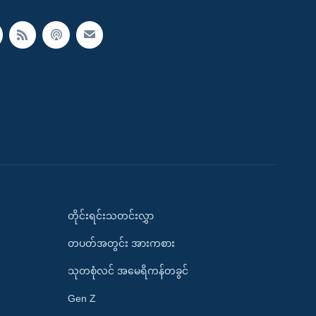
တိုင်းရင်းသတင်းလွှာ
တပတ်အတွင်း အားကစား
သုတစုံလင် အမေရိကန်တခွင်
Gen Z