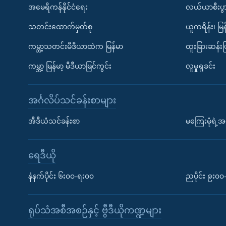
အမေရိကန်နိုင်ငံရေး
လယ်ယာစီးပွ
သတင်းထောက်မှတ်စု
ယူကရိန်း၊ မြန
ကမ္ဘာ့သတင်းမီဒီယာထဲက မြန်မာ
ထူးခြားဆန်း
ကမ္ဘာ့ မြန်မာ့ မီဒီယာမြင်ကွင်း
လူမှုရှုခင်း
အင်္ဂလိပ်သင်ခန်းစာများ
အီဒီယံသင်ခန်းစာ
မကြေးမုံရဲ့အင
ရေဒီယို
နံနက်ပိုင်း ၆း၀၀-ရး၀၀
ညပိုင်း ၉း၀
ရုပ်သံအစီအစဉ်နှင့် ဗွီဒီယိုကဏ္ဍများ