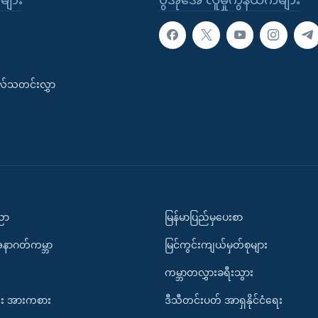
ုများ
ဗွီအိုအေ လူမှုကွန်ယက်များ
းလ်သတင်းလွှာ
ပညာ
မြန်မာပြည်မှပေးစာ
အနာဂတ်ကမ္ဘာ
မြင်ကွင်းကျယ်မှတ်စုများ
ကမ္ဘာတလွှားခရီးသွား
း အားကစား
ဒီသီတင်းပတ် အာရှနိုင်ငံရေး