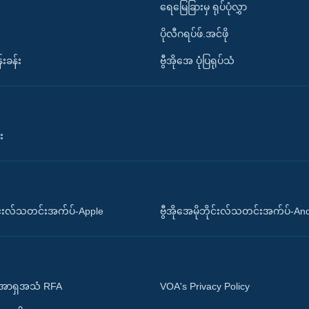
ရေမြေခြားမှ ရုပ်ပုံလွှာ
ပိုလီဂရပ်ဖ်.အင်ဖို
်းခန်း
ဗွီအိုအေ ပုံပြရုပ်သံ
း
ိုင်းလ်သတင်းအက်ပ်-Apple
ဗွီအိုအေမိုဘိုင်းလ်သတင်းအက်ပ်-An
 အာရှအသံ RFA
VOA's Privacy Policy