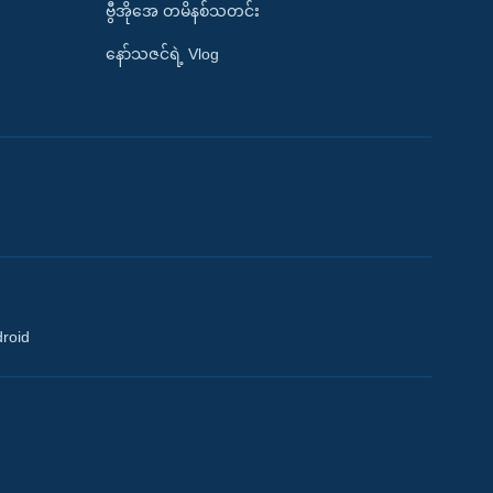
ဗွီအိုအေ တမိနစ်သတင်း
နော်သဇင်ရဲ့ Vlog
droid