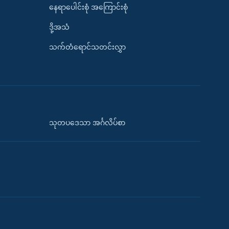
နေရာပေါင်းစုံ အကြောင်းစုံ
ဒို့အသံ
သက်တံရောင်သတင်းလွှာ
သုတပဒေသာ အင်္ဂလိပ်စာ