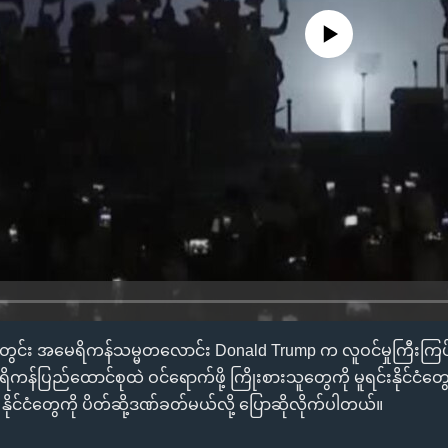
No media source currently availa
အတွင်း အမေရိကန်သမ္မတလောင်း Donald Trump က လူဝင်မှုကြီးကြပ
ကန်ပြည်ထောင်စုထဲ ဝင်ရောက်ဖို့ ကြိုးစားသူတွေကို မူရင်းနိုင်ငံ
ိုင်ငံတွေကို ပိတ်ဆို့ဒဏ်ခတ်မယ်လို့ ပြောဆိုလိုက်ပါတယ်။