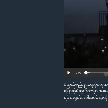
သုတပဒေသာ အင်္ဂလိပ်စာ
အ
ညွန်း
စာမျက်နှာ
သို့
ကျော်
ကြည့်
ရန်
ရှာဖွေ
ရန်
နေရာ
သို့
ကျော်
0:00
ရန်
မဲဆွယ်စည်းရုံးရေးပွဲတွေ
ပြောဆိုမဲဆွယ်တာမှာ အမေရိ
ရင် တရုတ်အပါအဝင် အဲ့လို န