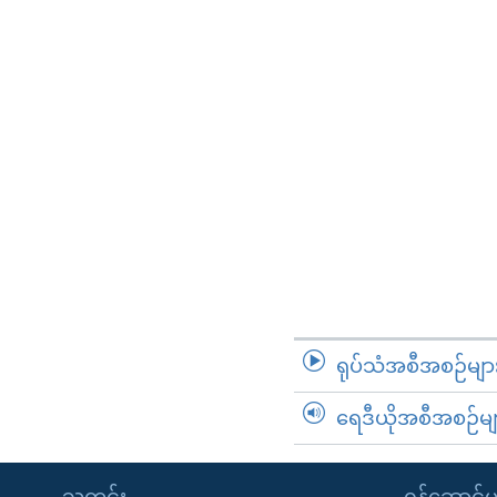
ရုပ်သံအစီအစဉ်မျာ
ရေဒီယိုအစီအစဉ်မျ