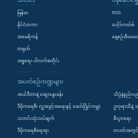
သတင်း
၀န်ဆောင်မှ
မြန်မာ
RSS
နိုင်ငံတကာ
ပေါ့ဒ်ကတ်စ်
အမေရိကန်
နေ့စဉ်အီးမေ
တရုတ်
အစ္စရေး-ပါလက်စတိုင်း
အပတ်စဉ်ကဏ္ဍများ
အယ်ဒီတာနဲ့ ဆွေးနွေးခန်း
သိပ္ပံနဲ့နည်း
ဒီမိုကရေစီ၊ လူ့အခွင့်အရေးနှင့် ခေတ်ပြိုင်ကမ္ဘာ
ဥတုရာသီနဲ့ 
သတင်းသုံးသပ်ချက်
စီးပွားရေး
ဒီမိုကရေစီရေးရာ
တပတ်အတွင်