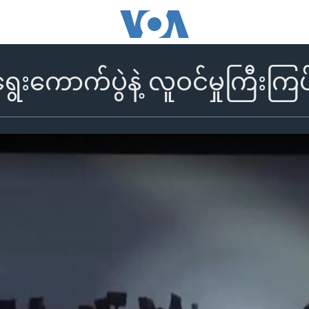
းကောက်ပွဲနဲ့ လူဝင်မှုကြီးကြပ