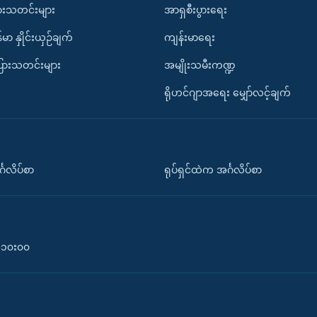
ားသတင်းများ
အာရှစီးပွားရေး
်မာ နှိုင်းယှဉ်ချက်
ကျန်းမာရေး
ပြားသတင်းများ
အမျိုးသမီးကဏ္ဍ
ရိုဟင်ဂျာအရေး မျှော်လင့်ချက်
်္ဂလိပ်စာ
ရုပ်ရှင်ထဲက အင်္ဂလိပ်စာ
၀-၁၀း၀၀