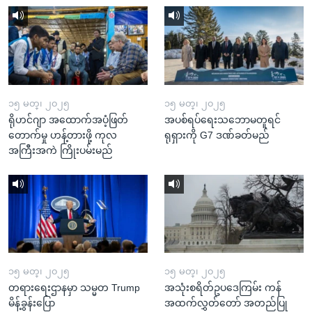
၁၅ မတ္၊ ၂၀၂၅
၁၅ မတ္၊ ၂၀၂၅
ရိုဟင်ဂျာ အထောက်အပံ့ဖြတ်
အပစ်ရပ်ရေးသဘောမတူရင်
တောက်မှု ဟန့်တားဖို့ ကုလ
ရုရှားကို G7 ဒဏ်ခတ်မည်
အကြီးအကဲ ကြိုးပမ်းမည်
၁၅ မတ္၊ ၂၀၂၅
၁၅ မတ္၊ ၂၀၂၅
တရားရေးဌာနမှာ သမ္မတ Trump
အသုံးစရိတ်ဥပဒေကြမ်း ကန်
မိန့်ခွန်းပြော
အထက်လွှတ်တော် အတည်ပြု