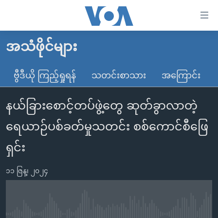
သုံး
ရ
လွယ်ကူ
အသံဖိုင်များ
မူလစာမျက်နှာ
စေ
မြန်မာ
ဗွီဒီယို ကြည့်ရှုရန်
သတင်းစာသား
အကြောင်း
သည့်
ကမ္ဘာ့သတင်းများ
Link
နယ်ခြားစောင့်တပ်ဖွဲ့တွေ ဆုတ်ခွာလာတဲ့
ဗွီဒီယို
နိုင်ငံတကာ
များ
သတင်းလွတ်လပ်ခွင့်
အမေရိကန်
ရေယာဉ်ပစ်ခတ်မှုသတင်း စစ်ကောင်စီဖြေ
ပင်မ
ရပ်ဝန်းတခု လမ်းတခု အလွန်
တရုတ်
အကြောင်းအရာ
ရှင်း
သို့
အင်္ဂလိပ်စာလေ့လာမယ်
အစ္စရေး-ပါလက်စတိုင်း
ကျော်
၁၁ ဇြန္၊ ၂၀၂၄
အပတ်စဉ်ကဏ္ဍများ
အမေရိကန်သုံးအီဒီယံ
ကြည့်
ရေဒီယိုနှင့်ရုပ်သံ အချက်အလက်များ
မကြေးမုံရဲ့ အင်္ဂလိပ်စာ
ရေဒီယို
ရန်
ပင်မ
ရေဒီယို/တီဗွီအစီအစဉ်
ရုပ်ရှင်ထဲက အင်္ဂလိပ်စာ
တီဗွီ