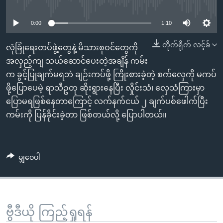
No media source currently available
အ
သုတပဒေသာ အင်္ဂလိပ်စာ
ညွန်း
Learning English
0:00
1:10
စာမျက်နှာ
သို့
ဗွီအိုအေ လူမှုကွန်ယက်များ
တိုက်ရိုက် လင့်ခ်
လုံခြုံရေးတပ်ဖွဲ့တွေနဲ့ မိသားစုဝင်တွေကို
ကျော်
အလှည့်ကျ သယ်ဆောင်ပေးတဲ့အချိန် ကမ်း
ကြည့်
က ခွင့်ပြုချက်မရဘဲ ချဉ်းကပ်ဖို့ ကြိုးစားခဲ့တဲ့ စက်လှေကို မကပ်
ရန်
ဖို့ပြောပေမဲ့ ရာသီဥတု ဆိုးရွားနေပြီး လှိုင်းသံ၊ လှေသံကြားမှာ
ဘာသာစကားများ
ရှာဖွေ
ပြောမရဖြစ်နေတာကြောင့် လက်နက်ငယ် ၂ ချက်ပစ်ဖေါက်ပြီး
ရန်
ကမ်းကို ပြန်ခိုင်းခဲ့တာ ဖြစ်တယ်လို့ ပြောပါတယ်။
နေရာ
သို့
ကျော်
မျှဝေပါ
ရန်
ဗွီဒီယို ကြည့်ရှုရန်