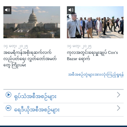
၁၄ မတ္၊ ၂၀၂၅
၁၄ မတ္၊ ၂၀၂၅
အမေရိကန်အစိုးရဆက်လက်
ကုလအတွင်းရေးမှူးချုပ် Cox's
လည်ပတ်ရေး လွှတ်တော်အမတ်
Bazar ရောက်
တွေ ကြိုးပမ်း
အစီအစဉ်တွဲများအားလုံးကြည့်ရှုရန်
ရုပ်သံအစီအစဉ်များ
ရေဒီယိုအစီအစဉ်များ