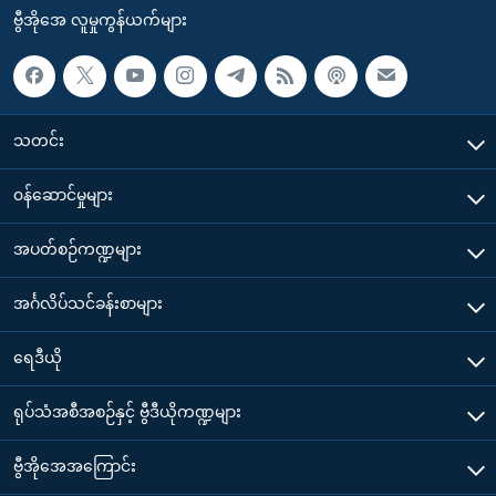
ဗွီအိုအေ လူမှုကွန်ယက်များ
သတင်း
၀န်ဆောင်မှုများ
အပတ်စဉ်ကဏ္ဍများ
အင်္ဂလိပ်သင်ခန်းစာများ
ရေဒီယို
ရုပ်သံအစီအစဉ်နှင့် ဗွီဒီယိုကဏ္ဍများ
ဗွီအိုအေအကြောင်း