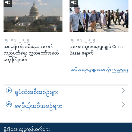
၁၄ မတ္၊ ၂၀၂၅
၁၄ မတ္၊ ၂၀၂၅
အမေရိကန်အစိုးရဆက်လက်
ကုလအတွင်းရေးမှူးချုပ် Cox's
လည်ပတ်ရေး လွှတ်တော်အမတ်
Bazar ရောက်
တွေ ကြိုးပမ်း
အစီအစဉ်တွဲများအားလုံးကြည့်ရှုရန်
ရုပ်သံအစီအစဉ်များ
ရေဒီယိုအစီအစဉ်များ
ဗွီအိုအေ လူမှုကွန်ယက်များ