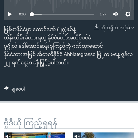
No media source currently available
အ
သုတပဒေသာ အင်္ဂလိပ်စာ
ညွန်း
Learning English
0:00
1:27
စာမျက်နှာ
သို့
ဗွီအိုအေ လူမှုကွန်ယက်များ
တိုက်ရိုက် လင့်ခ်
မြန်မာနိုင်ငံမှာ ထောင်ဒဏ် (၂၇)နှစ်နဲ့
ကျော်
ထိန်းသိမ်းခံထားရတဲ့ နိုင်ငံတော်အတိုင်ပင်ခံ
ကြည့်
ပုဂ္ဂိုလ် ဒေါ်အောင်ဆန်းစုကြည်ကို ဂုဏ်ထူးဆောင်
ရန်
နိုင်ငံသားအဖြစ် အီတလီနိုင်ငံ Abbiategrasso မြို့က မနေ့ ဇွန်လ
ဘာသာစကားများ
ရှာဖွေ
၂၂ ရက်နေ့မှာ ချီးမြှင့်ခဲ့ပါတယ်။
ရန်
နေရာ
သို့
မျှဝေပါ
ကျော်
ရန်
ဗွီဒီယို ကြည့်ရှုရန်