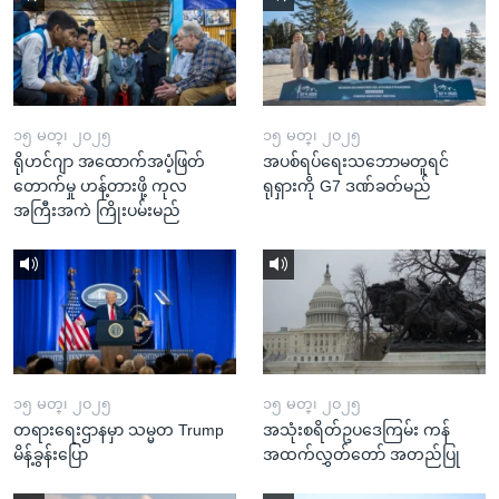
၁၅ မတ္၊ ၂၀၂၅
၁၅ မတ္၊ ၂၀၂၅
ရိုဟင်ဂျာ အထောက်အပံ့ဖြတ်
အပစ်ရပ်ရေးသဘောမတူရင်
တောက်မှု ဟန့်တားဖို့ ကုလ
ရုရှားကို G7 ဒဏ်ခတ်မည်
အကြီးအကဲ ကြိုးပမ်းမည်
၁၅ မတ္၊ ၂၀၂၅
၁၅ မတ္၊ ၂၀၂၅
တရားရေးဌာနမှာ သမ္မတ Trump
အသုံးစရိတ်ဥပဒေကြမ်း ကန်
မိန့်ခွန်းပြော
အထက်လွှတ်တော် အတည်ပြု