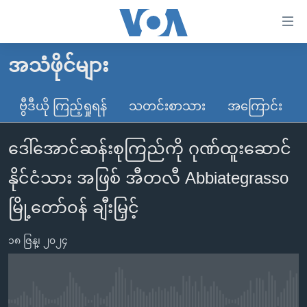
သုံး
ရ
လွယ်ကူ
အသံဖိုင်များ
မူလစာမျက်နှာ
စေ
မြန်မာ
ဗွီဒီယို ကြည့်ရှုရန်
သတင်းစာသား
အကြောင်း
သည့်
ကမ္ဘာ့သတင်းများ
Link
ဒေါ်အောင်ဆန်းစုကြည်ကို ဂုဏ်ထူးဆောင်
ဗွီဒီယို
နိုင်ငံတကာ
များ
သတင်းလွတ်လပ်ခွင့်
အမေရိကန်
နိုင်ငံသား အဖြစ် အီတလီ Abbiategrasso
ပင်မ
ရပ်ဝန်းတခု လမ်းတခု အလွန်
တရုတ်
အကြောင်းအရာ
မြို့တော်၀န် ချီးမြှင့်
သို့
အင်္ဂလိပ်စာလေ့လာမယ်
အစ္စရေး-ပါလက်စတိုင်း
ကျော်
၁၈ ဇြန္၊ ၂၀၂၄
အပတ်စဉ်ကဏ္ဍများ
အမေရိကန်သုံးအီဒီယံ
ကြည့်
ရေဒီယိုနှင့်ရုပ်သံ အချက်အလက်များ
မကြေးမုံရဲ့ အင်္ဂလိပ်စာ
ရေဒီယို
ရန်
ပင်မ
ရေဒီယို/တီဗွီအစီအစဉ်
ရုပ်ရှင်ထဲက အင်္ဂလိပ်စာ
တီဗွီ