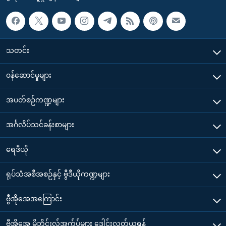
သတင်း
၀န်ဆောင်မှုများ
အပတ်စဉ်ကဏ္ဍများ
အင်္ဂလိပ်သင်ခန်းစာများ
ရေဒီယို
ရုပ်သံအစီအစဉ်နှင့် ဗွီဒီယိုကဏ္ဍများ
ဗွီအိုအေအကြောင်း
ဗွီအိုအေ မိုဘိုင်းလ်အက်ပ်များ ဒေါင်းလုတ်ယူရန်