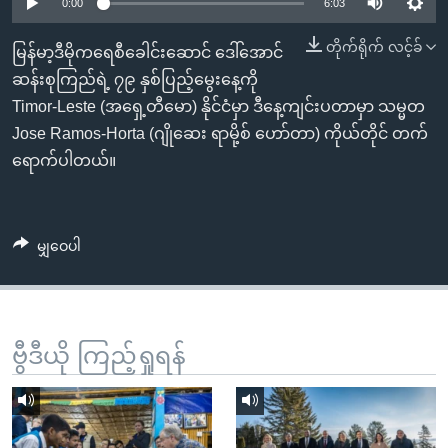
အ
0:00
6:03
သုတပဒေသာ အင်္ဂလိပ်စာ
ညွန်း
Learning English
တိုက်ရိုက် လင့်ခ်
မြန်မာ့ဒီမိုကရေစီခေါင်းဆောင် ဒေါ်အောင်
စာမျက်နှာ
ဆန်းစုကြည်ရဲ့ ၇၉ နှစ်ပြည့်မွေးနေ့ကို
သို့
ဗွီအိုအေ လူမှုကွန်ယက်များ
Timor-Leste (အရှေ့တီမော) နိုင်ငံမှာ ဒီနေ့ကျင်းပတာမှာ သမ္မတ
ကျော်
Jose Ramos-Horta (ဂျိုဆေး ရာမို့စ် ဟော်တာ) ကိုယ်တိုင် တက်
ကြည့်
ရောက်ပါတယ်။
ရန်
ဘာသာစကားများ
ရှာဖွေ
ရန်
မျှဝေပါ
နေရာ
သို့
ကျော်
ရန်
ဗွီဒီယို ကြည့်ရှုရန်