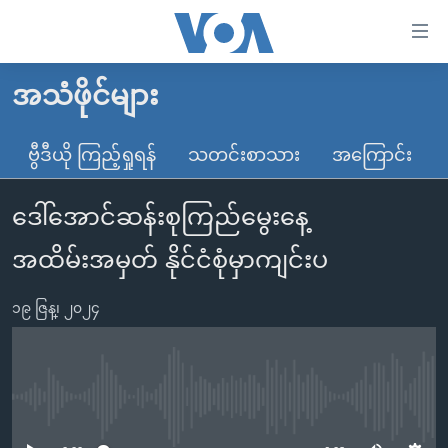
သုံး
ရ
လွယ်ကူ
အသံဖိုင်များ
မူလစာမျက်နှာ
စေ
မြန်မာ
ဗွီဒီယို ကြည့်ရှုရန်
သတင်းစာသား
အကြောင်း
သည့်
ကမ္ဘာ့သတင်းများ
Link
ဒေါ်အောင်ဆန်းစုကြည်မွေးနေ့
ဗွီဒီယို
နိုင်ငံတကာ
များ
သတင်းလွတ်လပ်ခွင့်
အမေရိကန်
အထိမ်းအမှတ် နိုင်ငံစုံမှာကျင်းပ
ပင်မ
ရပ်ဝန်းတခု လမ်းတခု အလွန်
တရုတ်
အကြောင်းအရာ
၁၉ ဇြန္၊ ၂၀၂၄
သို့
အင်္ဂလိပ်စာလေ့လာမယ်
အစ္စရေး-ပါလက်စတိုင်း
ကျော်
အပတ်စဉ်ကဏ္ဍများ
အမေရိကန်သုံးအီဒီယံ
ကြည့်
ရေဒီယိုနှင့်ရုပ်သံ အချက်အလက်များ
မကြေးမုံရဲ့ အင်္ဂလိပ်စာ
ရေဒီယို
ရန်
No media source currently available
ပင်မ
ရေဒီယို/တီဗွီအစီအစဉ်
ရုပ်ရှင်ထဲက အင်္ဂလိပ်စာ
တီဗွီ