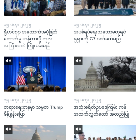
၁၅ မတ္၊ ၂၀၂၅
၁၅ မတ္၊ ၂၀၂၅
ရိုဟင်ဂျာ အထောက်အပံ့ဖြတ်
အပစ်ရပ်ရေးသဘောမတူရင်
တောက်မှု ဟန့်တားဖို့ ကုလ
ရုရှားကို G7 ဒဏ်ခတ်မည်
အကြီးအကဲ ကြိုးပမ်းမည်
၁၅ မတ္၊ ၂၀၂၅
၁၅ မတ္၊ ၂၀၂၅
တရားရေးဌာနမှာ သမ္မတ Trump
အသုံးစရိတ်ဥပဒေကြမ်း ကန်
မိန့်ခွန်းပြော
အထက်လွှတ်တော် အတည်ပြု