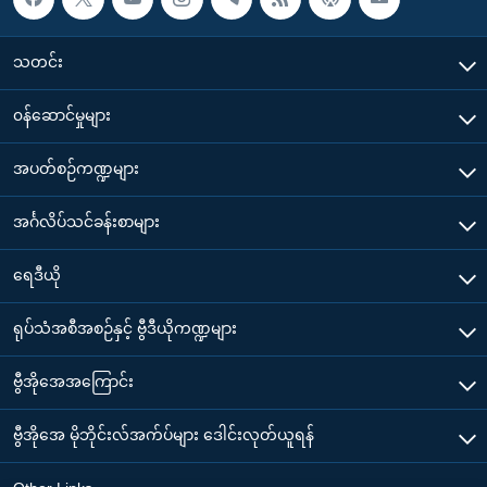
သတင်း
၀န်ဆောင်မှုများ
အပတ်စဉ်ကဏ္ဍများ
အင်္ဂလိပ်သင်ခန်းစာများ
ရေဒီယို
ရုပ်သံအစီအစဉ်နှင့် ဗွီဒီယိုကဏ္ဍများ
ဗွီအိုအေအကြောင်း
ဗွီအိုအေ မိုဘိုင်းလ်အက်ပ်များ ဒေါင်းလုတ်ယူရန်