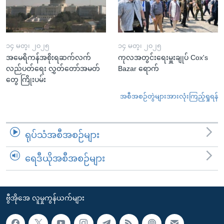
၁၄ မတ္၊ ၂၀၂၅
၁၄ မတ္၊ ၂၀၂၅
အမေရိကန်အစိုးရဆက်လက်
ကုလအတွင်းရေးမှူးချုပ် Cox's
လည်ပတ်ရေး လွှတ်တော်အမတ်
Bazar ရောက်
တွေ ကြိုးပမ်း
အစီအစဉ်တွဲများအားလုံးကြည့်ရှုရန်
ရုပ်သံအစီအစဉ်များ
ရေဒီယိုအစီအစဉ်များ
ဗွီအိုအေ လူမှုကွန်ယက်များ