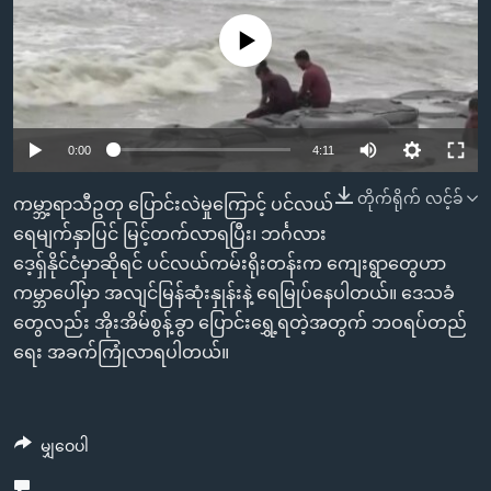
အ
သုတပဒေသာ အင်္ဂလိပ်စာ
ညွန်း
Learning English
No media source currently available
စာမျက်နှာ
သို့
ဗွီအိုအေ လူမှုကွန်ယက်များ
ကျော်
0:00
4:11
ကြည့်
ရန်
တိုက်ရိုက် လင့်ခ်
ဘာသာစကားများ
ကမ္ဘာ့ရာသီဥတု ပြောင်းလဲမှုကြောင့် ပင်လယ်
ရှာဖွေ
ရေမျက်နှာပြင် မြင့်တက်လာရပြီး၊ ဘင်္ဂလား
ရန်
ဒေ့ရှ်နိုင်ငံမှာဆိုရင် ပင်လယ်ကမ်းရိုးတန်းက ကျေးရွာတွေဟာ
နေရာ
ကမ္ဘာပေါ်မှာ အလျင်မြန်ဆုံးနှုန်းနဲ့ ရေမြုပ်နေပါတယ်။ ဒေသခံ
သို့
တွေလည်း အိုးအိမ်စွန့်ခွာ ပြောင်းရွှေ့ရတဲ့အတွက် ဘဝရပ်တည်
ကျော်
ရေး အခက်ကြုံလာရပါတယ်။
ရန်
မျှဝေပါ