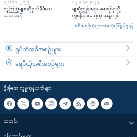
၁၂ မတ္၊ ၂၀၂၅
၁၂ မတ္၊ ၂၀၂၅
လူကြည့်များဆိုရှယ်မီဒီယာ
ချာဂိုကျွန်းများ မောရစ်ရှသို့
သတင်းတို
လွှဲပြောင်းမည်ကို ဆန့်ကျင်
အစီအစဉ်တွဲများအားလုံးကြည့်ရှုရန်
ရုပ်သံအစီအစဉ်များ
ရေဒီယိုအစီအစဉ်များ
ဗွီအိုအေ လူမှုကွန်ယက်များ
သတင်း
၀န်ဆောင်မှုများ