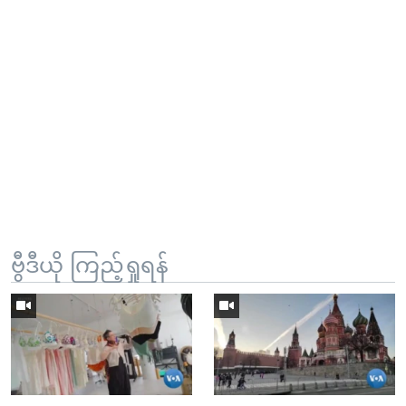
ဗွီဒီယို ကြည့်ရှုရန်