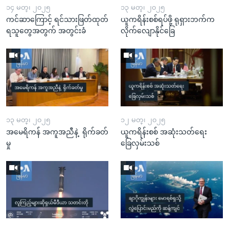
၁၄ မတ္၊ ၂၀၂၅
၁၃ မတ္၊ ၂၀၂၅
ကင်ဆာကြောင့် ရင်သားဖြတ်ထုတ်
ယူကရိန်းစစ်ရပ်ဖို့ ရုရှားဘက်က
ရသူတွေအတွက် အတွင်းခံ
လိုက်လျောနိုင်ခြေ
၁၃ မတ္၊ ၂၀၂၅
၁၂ မတ္၊ ၂၀၂၅
အမေရိကန် အကူအညီနဲ့ ရိုက်ခတ်
ယူကရိန်းစစ် အဆုံးသတ်ရေး
မှု
ခြေလှမ်းသစ်