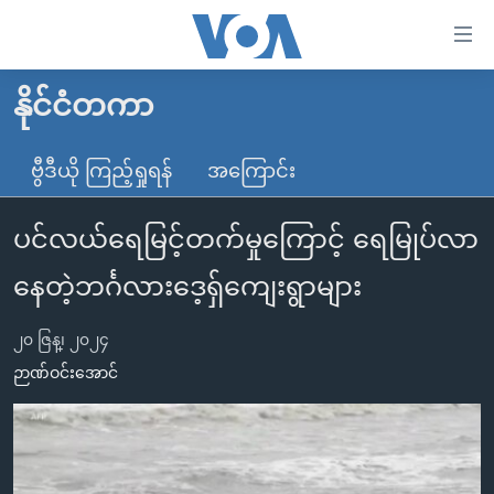
သုံး
ရ
လွယ်ကူ
နိုင်ငံတကာ
မူလစာမျက်နှာ
စေ
မြန်မာ
ဗွီဒီယို ကြည့်ရှုရန်
အကြောင်း
သည့်
ကမ္ဘာ့သတင်းများ
Link
ပင်လယ်ရေမြင့်တက်မှုကြောင့် ရေမြုပ်လာ
ဗွီဒီယို
နိုင်ငံတကာ
များ
သတင်းလွတ်လပ်ခွင့်
အမေရိကန်
နေတဲ့ဘင်္ဂလားဒေ့ရှ်ကျေးရွာများ
ပင်မ
ရပ်ဝန်းတခု လမ်းတခု အလွန်
တရုတ်
အကြောင်းအရာ
၂၀ ဇြန္၊ ၂၀၂၄
သို့
အင်္ဂလိပ်စာလေ့လာမယ်
အစ္စရေး-ပါလက်စတိုင်း
ဉာဏ်ဝင်းအောင်
ကျော်
အပတ်စဉ်ကဏ္ဍများ
အမေရိကန်သုံးအီဒီယံ
ကြည့်
ရေဒီယိုနှင့်ရုပ်သံ အချက်အလက်များ
မကြေးမုံရဲ့ အင်္ဂလိပ်စာ
ရေဒီယို
ရန်
ပင်မ
ရေဒီယို/တီဗွီအစီအစဉ်
ရုပ်ရှင်ထဲက အင်္ဂလိပ်စာ
တီဗွီ