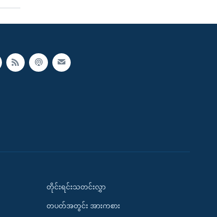
တိုင်းရင်းသတင်းလွှာ
တပတ်အတွင်း အားကစား