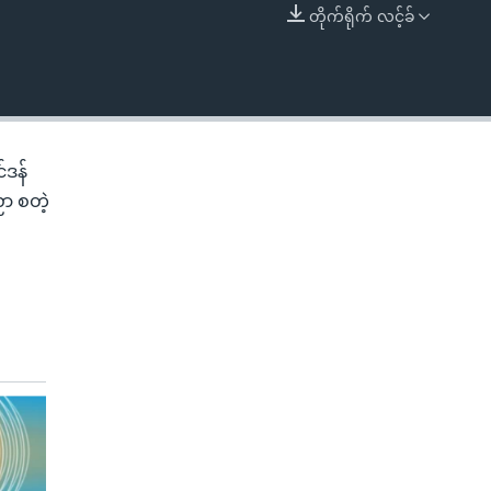
တိုက်ရိုက် လင့်ခ်
EMBED
်ဒန်
ာ စတဲ့