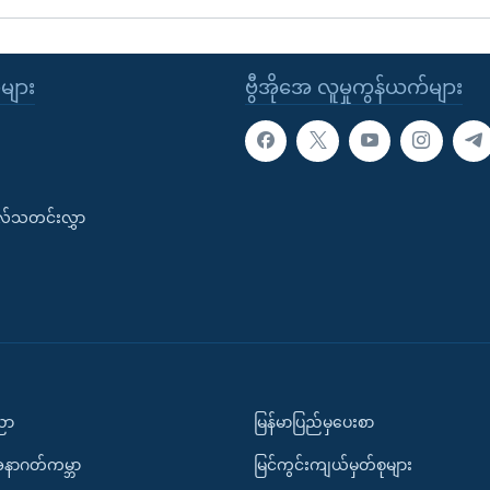
ုများ
ဗွီအိုအေ လူမှုကွန်ယက်များ
းလ်သတင်းလွှာ
ပညာ
မြန်မာပြည်မှပေးစာ
အနာဂတ်ကမ္ဘာ
မြင်ကွင်းကျယ်မှတ်စုများ