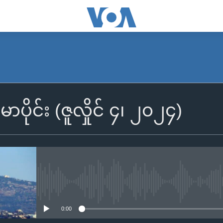
SUBSCRIBE
မာပိုင်း (ဇူလှိုင် ၄၊ ၂၀၂၄)
Apple Podcasts
Spotify
ရယူရန်
No media source currently availa
0:00