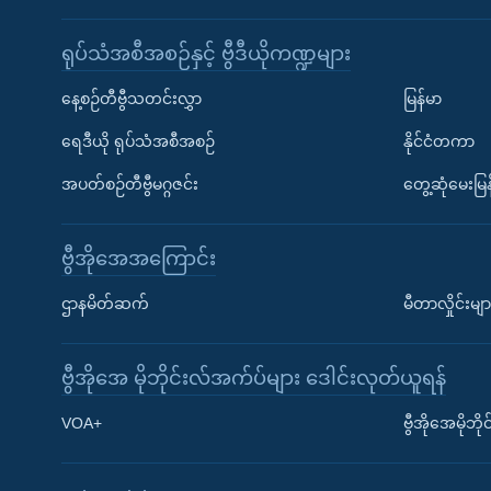
ရုပ်သံအစီအစဉ်နှင့် ဗွီဒီယိုကဏ္ဍများ
နေ့စဉ်တီဗွီသတင်းလွှာ
မြန်မာ
ရေဒီယို ရုပ်သံအစီအစဉ်
နိုင်ငံတကာ
အပတ်စဉ်တီဗွီမဂ္ဂဇင်း
တွေ့ဆုံမေးမြန
ဗွီအိုအေအကြောင်း
ဌာနမိတ်ဆက်
မီတာလှိုင်းမျာ
ဗွီအိုအေ မိုဘိုင်းလ်အက်ပ်များ ဒေါင်းလုတ်ယူရန်
Learning English
VOA+
ဗွီအိုအေမိုဘ
ဗွီအိုအေ လူမှုကွန်ယက်များ