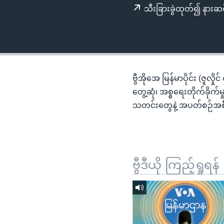
သုတပဒေသာ အင်္ဂလိပ်စာ
အ
သီးခြားခွဲထုတ်၍ နားဆင
ညွန်း
စာမျက်နှာ
သို့
ကျော်
ကြည့်
ဗွီအိုအေ မြန်မာပိုင်း (ဇူလှ
ရန်
တွေ့ဆုံ၊ အစ္စရေးတိုက်ခိ
ရှာဖွေ
သတင်းတွေနဲ့ အပတ်စဉ်အစီ
ရန်
နေရာ
သို့
ကျော်
ဗွီဒီယို ကြည့်ရှုရန်
ရန်