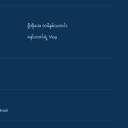
ဗွီအိုအေ တမိနစ်သတင်း
နော်သဇင်ရဲ့ Vlog
droid