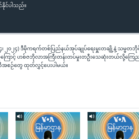
်နိုင်ပါသည်။
ိုင် ၄၊ ၂၀၂၄) ဒီမိုကရက်တစ်ပြည်နယ်အုပ်ချုပ်ရေးမှူးတချို့နဲ့ သမ္မတဘိုင
ုက်မှုကြောင့် ဟစ်ဇဘိုလာအကြီးတန်းတပ်မှုးတဦးသေဆုံးတယ်လို့ကြေည
အစဉ်တွေ ထုတ်လွှင့်ပေးပါမယ်။