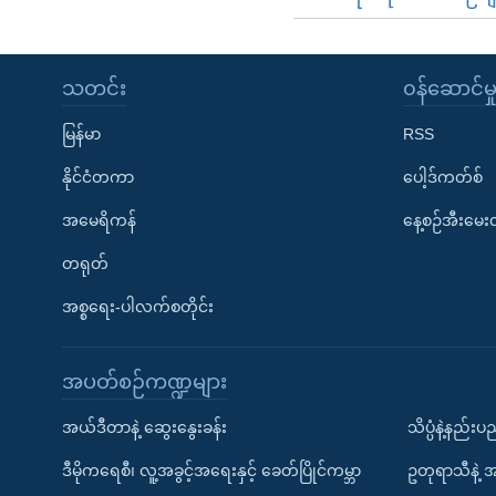
သတင်း
၀န်ဆောင်မှ
မြန်မာ
RSS
နိုင်ငံတကာ
ပေါ့ဒ်ကတ်စ်
အမေရိကန်
နေ့စဉ်အီးမေ
တရုတ်
အစ္စရေး-ပါလက်စတိုင်း
အပတ်စဉ်ကဏ္ဍများ
အယ်ဒီတာနဲ့ ဆွေးနွေးခန်း
သိပ္ပံနဲ့နည်း
ဒီမိုကရေစီ၊ လူ့အခွင့်အရေးနှင့် ခေတ်ပြိုင်ကမ္ဘာ
ဥတုရာသီနဲ့ 