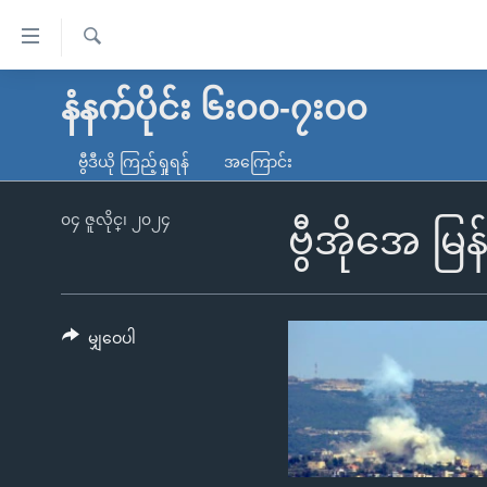
သုံး
ရ
ရှာဖွေ
လွယ်ကူ
မူလစာမျက်နှာ
နံနက်ပိုင်း ၆း၀၀-၇း၀၀
ရ
စေ
မြန်မာ
လာ
ဗွီဒီယို ကြည့်ရှုရန်
အကြောင်း
သည့်
ဒ်
ကမ္ဘာ့သတင်းများ
Link
ဗွီဒီယို
နိုင်ငံတကာ
၀၄ ဇူလိုင္၊ ၂၀၂၄
ဗွီအိုအေ မြန်
များ
သတင်းလွတ်လပ်ခွင့်
အမေရိကန်
ပင်မ
ရပ်ဝန်းတခု လမ်းတခု အလွန်
တရုတ်
အကြောင်းအရာ
အင်္ဂလိပ်စာလေ့လာမယ်
အစ္စရေး-ပါလက်စတိုင်း
မျှဝေပါ
သို့
အပတ်စဉ်ကဏ္ဍများ
အမေရိကန်သုံးအီဒီယံ
ကျော်
ကြည့်
ရေဒီယိုနှင့်ရုပ်သံ အချက်အလက်များ
မကြေးမုံရဲ့ အင်္ဂလိပ်စာ
ရေဒီယို
ရန်
ရေဒီယို/တီဗွီအစီအစဉ်
ရုပ်ရှင်ထဲက အင်္ဂလိပ်စာ
တီဗွီ
ပင်မ