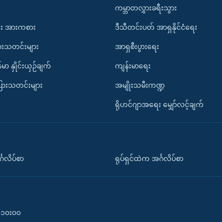
ကမ္ဘာတလွှားခရီးသွား
း အားကစား
ဒီသီတင်းပတ် အာရှနိုင်ငံရေး
ားသတင်းများ
အာရှစီးပွားရေး
်မာ နှိုင်းယှဉ်ချက်
ကျန်းမာရေး
ပြားသတင်းများ
အမျိုးသမီးကဏ္ဍ
ရိုဟင်ဂျာအရေး မျှော်လင့်ချက်
်္ဂလိပ်စာ
ရုပ်ရှင်ထဲက အင်္ဂလိပ်စာ
၀-၁၀း၀၀