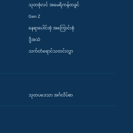
သုတစုံလင် အမေရိကန်တခွင်
Gen Z
နေရာပေါင်းစုံ အကြောင်းစုံ
ဒို့အသံ
သက်တံရောင်သတင်းလွှာ
သုတပဒေသာ အင်္ဂလိပ်စာ