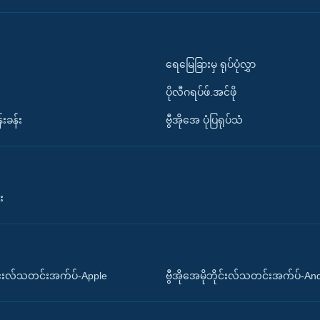
ရေမြေခြားမှ ရုပ်ပုံလွှာ
ပိုလီဂရပ်ဖ်.အင်ဖို
်းခန်း
ဗွီအိုအေ ပုံပြရုပ်သံ
း
ိုင်းလ်သတင်းအက်ပ်-Apple
ဗွီအိုအေမိုဘိုင်းလ်သတင်းအက်ပ်-An