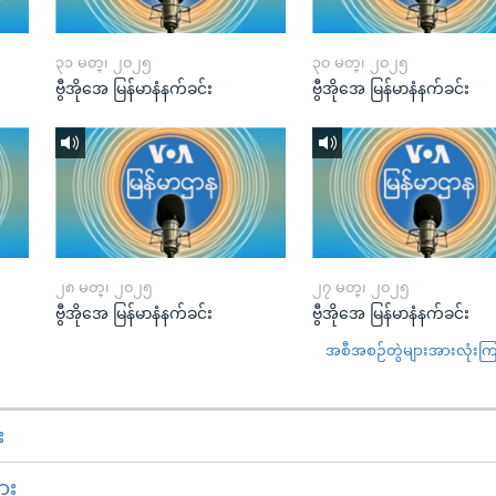
၃၁ မတ္၊ ၂၀၂၅
၃၀ မတ္၊ ၂၀၂၅
ဗွီအိုအေ မြန်မာနံနက်ခင်း
ဗွီအိုအေ မြန်မာနံနက်ခင်း
၂၈ မတ္၊ ၂၀၂၅
၂၇ မတ္၊ ၂၀၂၅
ဗွီအိုအေ မြန်မာနံနက်ခင်း
ဗွီအိုအေ မြန်မာနံနက်ခင်း
အစီအစဉ်တွဲများအားလုံးကြည့
း
ား