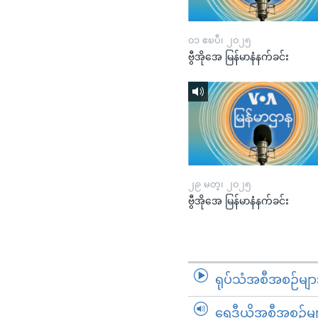
၀၁ ဧၿပီ၊ ၂၀၂၅
ဗွီအိုအေ မြန်မာနံနက်ခင်း
၂၉ မတ္၊ ၂၀၂၅
ဗွီအိုအေ မြန်မာနံနက်ခင်း
ရုပ်သံအစီအစဉ်မျာ
ရေဒီယိုအစီအစဉ်မျ