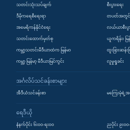
သတင်းသုံးသပ်ချက်
စီးပွားရေး
ဒီမိုကရေစီရေးရာ
တပတ်အတွင်
အမေရိကန်နိုင်ငံရေး
လယ်ယာစီးပွ
သတင်းထောက်မှတ်စု
ယူကရိန်း၊ မြန
ကမ္ဘာ့သတင်းမီဒီယာထဲက မြန်မာ
ထူးခြားဆန်း
ကမ္ဘာ့ မြန်မာ့ မီဒီယာမြင်ကွင်း
လူမှုရှုခင်း
အင်္ဂလိပ်သင်ခန်းစာများ
အီဒီယံသင်ခန်းစာ
မကြေးမုံရဲ့အင
ရေဒီယို
နံနက်ပိုင်း ၆း၀၀-ရး၀၀
ညပိုင်း ၉း၀