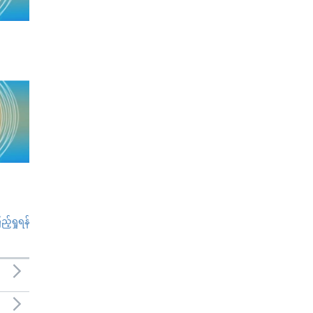
်ရှုရန်