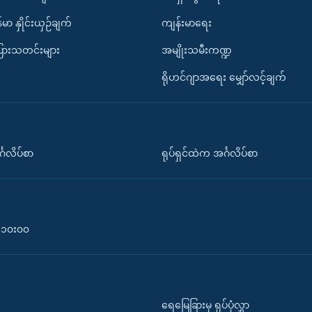
်မာ နှိုင်းယှဉ်ချက်
ကျန်းမာရေး
ပြားသတင်းများ
အမျိုးသမီးကဏ္ဍ
ရိုဟင်ဂျာအရေး မျှော်လင့်ချက်
်္ဂလိပ်စာ
ရုပ်ရှင်ထဲက အင်္ဂလိပ်စာ
၀-၁၀း၀၀
ရေမြေခြားမှ ရုပ်ပုံလွှာ