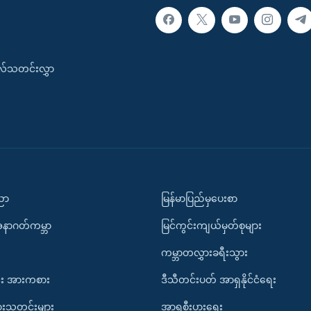
းလ်သတင်းလွှာ
ပညာ
မြန်မာပြည်မှပေးစာ
အနာဂတ်ကမ္ဘာ
မြင်ကွင်းကျယ်မှတ်စုများ
ကမ္ဘာတလွှားခရီးသွား
း အားကစား
ဒီသီတင်းပတ် အာရှနိုင်ငံရေး
ားသတင်းများ
အာရှစီးပွားရေး