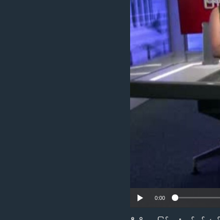
သုတပဒေသာ အင်္ဂလိပ်စာ
အ
ညွန်း
စာမျက်နှာ
သို့
ကျော်
ကြည့်
ရန်
ရှာဖွေ
ရန်
နေရာ
သို့
ကျော်
ရန်
0:00