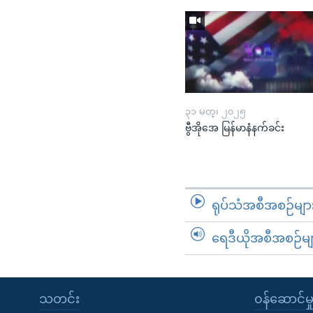
၃၁ မတ္၊ ၂၀၂၅
ဗွီအိုအေ မြန်မာနံနက်ခင်း
ရုပ်သံအစီအစဉ်မျာ
ရေဒီယိုအစီအစဉ်မျ
သတင်း
၀န်ဆောင်မှ