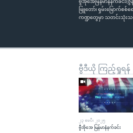
ဗွီအိုအေမြန်မာနံနက်ခင်း(ဇ
ဖြူတော်၊ ရှမ်းမြောက်စစ်
ကဏ္ဍတွေမှာ သတင်းသုံးသပ်ခ
ဗွီဒီယို ကြည့်ရှုရန်
၂၃ ဧၿပီ၊ ၂၀၂၅
ဗွီအိုအေ မြန်မာနံနက်ခင်း