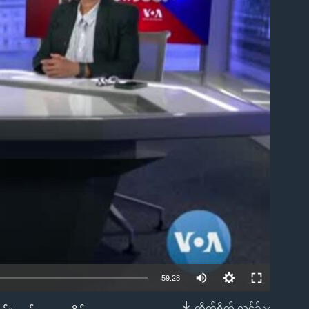
ble
59:28
တိုက်ရိုက် လင့်ခ်