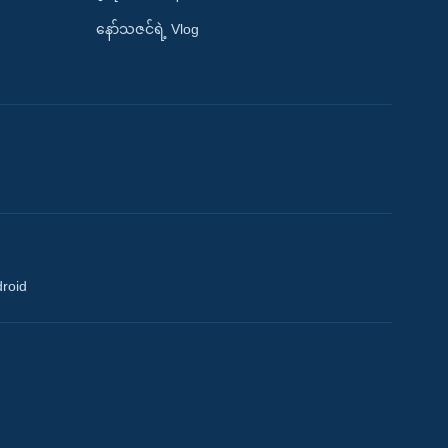
နော်သဇင်ရဲ့ Vlog
droid