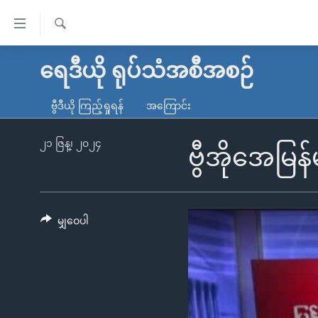
သုံး
ရ
ရှာဖွေ
လွယ်ကူ
မူလစာမျက်နှာ
ရေဒီယို ရုပ်သံအစီအစဉ်
ရ
စေ
မြန်မာ
လာ
ဗွီဒီယို ကြည့်ရှုရန်
အကြောင်း
သည့်
ဒ်
ကမ္ဘာ့သတင်းများ
Link
ဗွီဒီယို
နိုင်ငံတကာ
၂၁ ဇြန္၊ ၂၀၂၄
ဗွီအိုအေမြန
များ
သတင်းလွတ်လပ်ခွင့်
အမေရိကန်
ပင်မ
ရပ်ဝန်းတခု လမ်းတခု အလွန်
တရုတ်
အကြောင်းအရာ
အင်္ဂလိပ်စာလေ့လာမယ်
အစ္စရေး-ပါလက်စတိုင်း
မျှဝေပါ
သို့
အပတ်စဉ်ကဏ္ဍများ
အမေရိကန်သုံးအီဒီယံ
ကျော်
ကြည့်
ရေဒီယိုနှင့်ရုပ်သံ အချက်အလက်များ
မကြေးမုံရဲ့ အင်္ဂလိပ်စာ
ရေဒီယို
ရန်
ရေဒီယို/တီဗွီအစီအစဉ်
ရုပ်ရှင်ထဲက အင်္ဂလိပ်စာ
တီဗွီ
ပင်မ