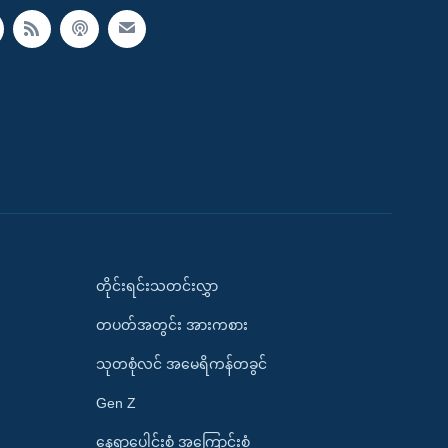
တိုင်းရင်းသတင်းလွှာ
တပတ်အတွင်း အားကစား
သုတစုံလင် အမေရိကန်တခွင်
Gen Z
နေရာပေါင်းစုံ အကြောင်းစုံ