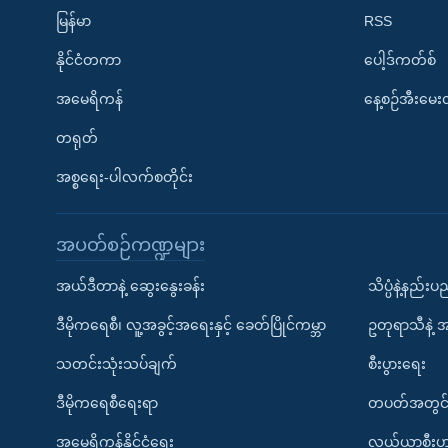
မြန်မာ
RSS
နိုင်ငံတကာ
ပေါ့ဒ်ကတ်စ်
အမေရိကန်
နေ့စဉ်အီးမေ
တရုတ်
အစ္စရေး-ပါလက်စတိုင်း
အပတ်စဉ်ကဏ္ဍများ
အယ်ဒီတာနဲ့ ဆွေးနွေးခန်း
သိပ္ပံနဲ့နည်း
ဒီမိုကရေစီ၊ လူ့အခွင့်အရေးနှင့် ခေတ်ပြိုင်ကမ္ဘာ
ဥတုရာသီနဲ့ 
သတင်းသုံးသပ်ချက်
စီးပွားရေး
ဒီမိုကရေစီရေးရာ
တပတ်အတွင်
အမေရိကန်နိုင်ငံရေး
လယ်ယာစီးပွ