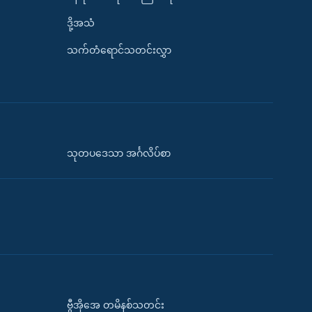
ဒို့အသံ
သက်တံရောင်သတင်းလွှာ
သုတပဒေသာ အင်္ဂလိပ်စာ
ဗွီအိုအေ တမိနစ်သတင်း