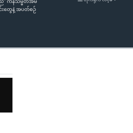
့မည်" ကန်သမ္မတအိမ်
EMBED
်းတွေနဲ့ အပတ်စဉ်