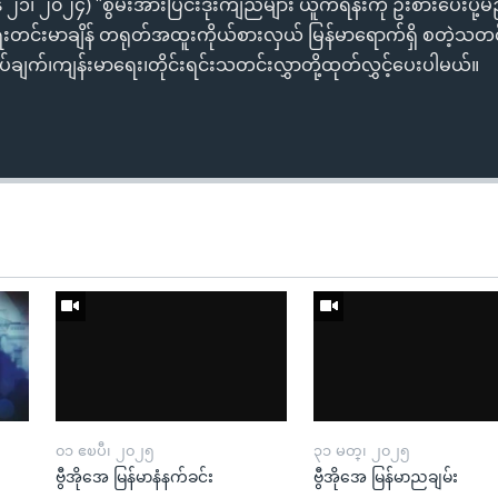
ွန် ၂၁၊ ၂၀၂၄) "စွမ်းအားပြင်းဒုံးကျည်များ ယူကရိန်းကို ဦးစားပေးပို
ရေးတင်းမာချိန် တရုတ်အထူးကိုယ်စားလှယ် မြန်မာရောက်ရှိ စတဲ့သတင
ျက်၊ကျန်းမာရေး၊တိုင်းရင်းသတင်းလွှာတို့ထုတ်လွှင့်ပေးပါမယ်။
၀၁ ဧၿပီ၊ ၂၀၂၅
၃၁ မတ္၊ ၂၀၂၅
ဗွီအိုအေ မြန်မာနံနက်ခင်း
ဗွီအိုအေ မြန်မာညချမ်း