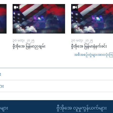
၃၀ မတ္၊ ၂၀၂၅
၃၀ မတ္၊ ၂၀၂၅
ဗွီအိုအေ မြန်မာညချမ်း
ဗွီအိုအေ မြန်မာနံနက်ခင်း
အစီအစဉ်တွဲများအားလုံးကြည့
း
ား
ုများ
ဗွီအိုအေ လူမှုကွန်ယက်များ