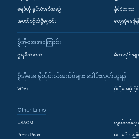
ရေဒီယို ရုပ်သံအစီအစဉ်
နိုင်ငံတကာ
အပတ်စဉ်တီဗွီမဂ္ဂဇင်း
တွေ့ဆုံမေးမြန
ဗွီအိုအေအကြောင်း
ဌာနမိတ်ဆက်
မီတာလှိုင်းမျာ
ဗွီအိုအေ မိုဘိုင်းလ်အက်ပ်များ ဒေါင်းလုတ်ယူရန်
Learning English
VOA+
ဗွီအိုအေမိုဘ
ဗွီအိုအေ လူမှုကွန်ယက်များ
Other Links
USAGM
လွတ်လပ်တဲ့
Press Room
အေမရိကန္အစိ
ဘာသာစကားများ