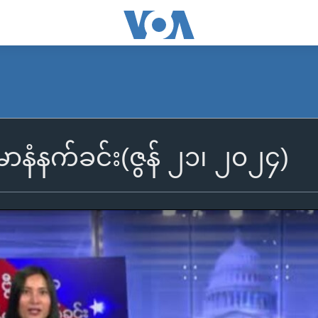
်မာနံနက်ခင်း(ဇွန် ၂၁၊ ၂၀၂၄)