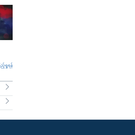
်ရှုရန်