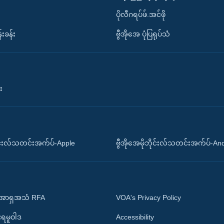
ပိုလီဂရပ်ဖ်.အင်ဖို
်းခန်း
ဗွီအိုအေ ပုံပြရုပ်သံ
း
ိုင်းလ်သတင်းအက်ပ်-Apple
ဗွီအိုအေမိုဘိုင်းလ်သတင်းအက်ပ်-An
 အာရှအသံ RFA
VOA's Privacy Policy
ုးရမူဝါဒ
Accessibility