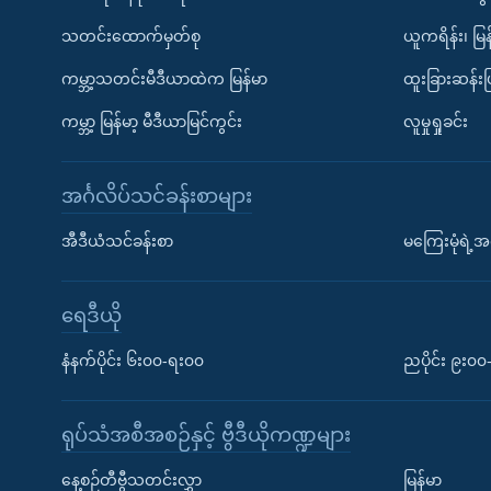
သတင်းထောက်မှတ်စု
ယူကရိန်း၊ မြန
ကမ္ဘာ့သတင်းမီဒီယာထဲက မြန်မာ
ထူးခြားဆန်း
ကမ္ဘာ့ မြန်မာ့ မီဒီယာမြင်ကွင်း
လူမှုရှုခင်း
အင်္ဂလိပ်သင်ခန်းစာများ
အီဒီယံသင်ခန်းစာ
မကြေးမုံရဲ့အင
ရေဒီယို
နံနက်ပိုင်း ၆း၀၀-ရး၀၀
ညပိုင်း ၉း၀
ရုပ်သံအစီအစဉ်နှင့် ဗွီဒီယိုကဏ္ဍများ
နေ့စဉ်တီဗွီသတင်းလွှာ
မြန်မာ