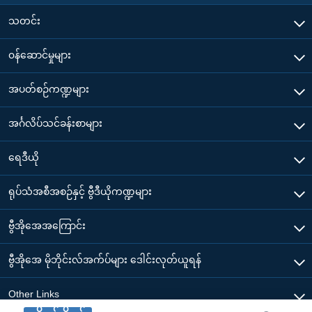
သတင်း
၀န်ဆောင်မှုများ
အပတ်စဉ်ကဏ္ဍများ
အင်္ဂလိပ်သင်ခန်းစာများ
ရေဒီယို
ရုပ်သံအစီအစဉ်နှင့် ဗွီဒီယိုကဏ္ဍများ
ဗွီအိုအေအကြောင်း
ဗွီအိုအေ မိုဘိုင်းလ်အက်ပ်များ ဒေါင်းလုတ်ယူရန်
Other Links