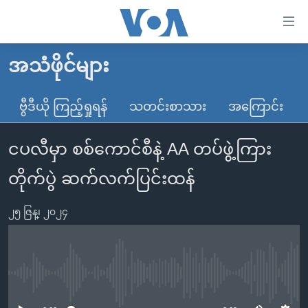
သုံး
ရ
လွယ်ကူ
အသံဖိုင်များ
မူလစာမျက်နှာ
စေ
မြန်မာ
ဗွီဒီယို ကြည့်ရှုရန်
သတင်းစာသား
အကြောင်း
သည့်
ကမ္ဘာ့သတင်းများ
Link
ငပလီမှာ စစ်ကောင်စီနဲ့ AA တပ်ဖွဲ့ကြား
ဗွီဒီယို
နိုင်ငံတကာ
များ
သတင်းလွတ်လပ်ခွင့်
အမေရိကန်
တိုက်ပွဲ ဆက်လက်ပြင်းထန်
ပင်မ
ရပ်ဝန်းတခု လမ်းတခု အလွန်
တရုတ်
အကြောင်းအရာ
၂၅ ဇြန္၊ ၂၀၂၄
သို့
အင်္ဂလိပ်စာလေ့လာမယ်
အစ္စရေး-ပါလက်စတိုင်း
ကျော်
အပတ်စဉ်ကဏ္ဍများ
အမေရိကန်သုံးအီဒီယံ
ကြည့်
ရေဒီယိုနှင့်ရုပ်သံ အချက်အလက်များ
မကြေးမုံရဲ့ အင်္ဂလိပ်စာ
ရေဒီယို
ရန်
No media source currently available
ပင်မ
ရေဒီယို/တီဗွီအစီအစဉ်
ရုပ်ရှင်ထဲက အင်္ဂလိပ်စာ
တီဗွီ