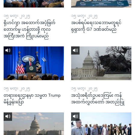
၁၅ မတ္၊ ၂၀၂၅
၁၅ မတ္၊ ၂၀၂၅
ရိုဟင်ဂျာ အထောက်အပံ့ဖြတ်
အပစ်ရပ်ရေးသဘောမတူရင်
တောက်မှု ဟန့်တားဖို့ ကုလ
ရုရှားကို G7 ဒဏ်ခတ်မည်
အကြီးအကဲ ကြိုးပမ်းမည်
၁၅ မတ္၊ ၂၀၂၅
၁၅ မတ္၊ ၂၀၂၅
တရားရေးဌာနမှာ သမ္မတ Trump
အသုံးစရိတ်ဥပဒေကြမ်း ကန်
မိန့်ခွန်းပြော
အထက်လွှတ်တော် အတည်ပြု