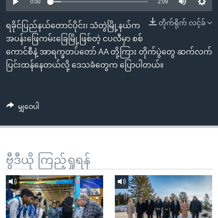
အ
0:00
2:09
သုတပဒေသာ အင်္ဂလိပ်စာ
ညွန်း
Learning English
တိုက်ရိုက် လင့်ခ်
ရခိုင်ပြည်နယ်တောင်ပိုင်း၊ သံတွဲမြို့နယ်က
စာမျက်နှာ
အပန်းဖြေကမ်းခြေမြို့ဖြစ်တဲ့ ငပလီမှာ စစ်
သို့
ဗွီအိုအေ လူမှုကွန်ယက်များ
ကောင်စီနဲ့ အာရက္ခတပ်တော် AA တို့ကြား တိုက်ပွဲတွေ ဆက်လက်
ကျော်
ပြင်းထန်နေတယ်လို့ ဒေသခံတွေက ပြောပါတယ်။
ကြည့်
ရန်
ဘာသာစကားများ
ရှာဖွေ
မျှဝေပါ
ရန်
နေရာ
သို့
ကျော်
ဗွီဒီယို ကြည့်ရှုရန်
ရန်