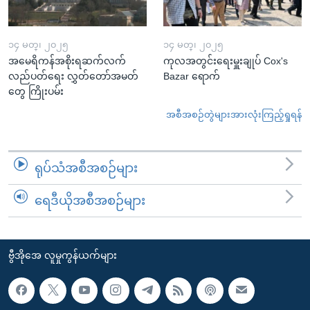
၁၄ မတ္၊ ၂၀၂၅
၁၄ မတ္၊ ၂၀၂၅
အမေရိကန်အစိုးရဆက်လက်
ကုလအတွင်းရေးမှူးချုပ် Cox's
လည်ပတ်ရေး လွှတ်တော်အမတ်
Bazar ရောက်
တွေ ကြိုးပမ်း
အစီအစဉ်တွဲများအားလုံးကြည့်ရှုရန်
ရုပ်သံအစီအစဉ်များ
ရေဒီယိုအစီအစဉ်များ
ဗွီအိုအေ လူမှုကွန်ယက်များ